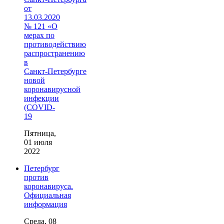
от
13.03.2020
№ 121 «О
мерах по
противодействию
распространению
в
Санкт‑Петербурге
новой
коронавирусной
инфекции
(COVID-
19
Пятница,
01 июля
2022
Петербург
против
коронавируса.
Официальная
информация
Среда, 08