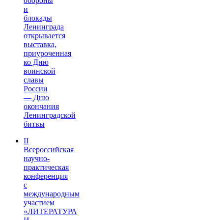
обороны
и
блокады
Ленинграда
открывается
выставка,
приуроченная
ко Дню
воинской
славы
России
— Дню
окончания
Ленинградской
битвы
II
Всероссийская
научно-
практическая
конференция
с
международным
участием
«ЛИТЕРАТУРА