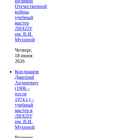
Великой
Отечественной
войны,
учебный
мастер
ЛВХПУ
им. В.И.
Мухиной
Четверг,
18 июня
2026
Кондрашов
Дмитрий
Андреевич
(1906 –
после
1974 г.) –
учебный
мастер в
ЛВХПУ
им. В.И.
Мухиной
Вторник,