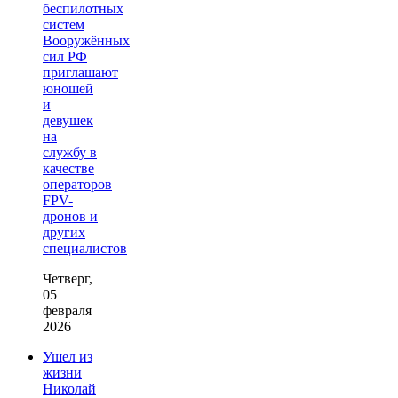
беспилотных
систем
Вооружённых
сил РФ
приглашают
юношей
и
девушек
на
службу в
качестве
операторов
FPV-
дронов и
других
специалистов
Четверг,
05
февраля
2026
Ушел из
жизни
Николай