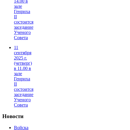
14.00 в
зале
Генриха
II
состоится
заседание
Ученого
Совета
11
сентября
2025 г.
(четверг)
в 11.00 в
зале
Генриха
II
состоится
заседание
Ученого
Совета
Новости
Войска