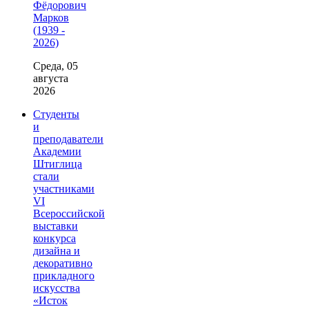
Фёдорович
Марков
(1939 -
2026)
Среда, 05
августа
2026
Студенты
и
преподаватели
Академии
Штиглица
стали
участниками
VI
Всероссийской
выставки
конкурса
дизайна и
декоративно
прикладного
искусства
«Исток