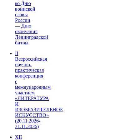
ко Дню
воинской
славы
России
— Дню
окончания
Ленинградской
битвы
II
Всероссийская
научно-
практическая
конференция
с
международным
участием
«ЛИТЕРАТУРА
И
ИЗОБРАЗИТЕЛЬНОЕ
ИСКУССТВО»
(20.11.2026-
21.11.2026)
XII