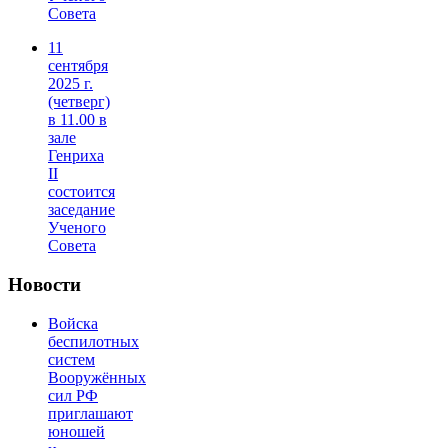
Совета
11
сентября
2025 г.
(четверг)
в 11.00 в
зале
Генриха
II
состоится
заседание
Ученого
Совета
Новости
Войска
беспилотных
систем
Вооружённых
сил РФ
приглашают
юношей