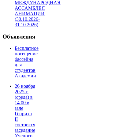
МЕЖДУНАРОДНАЯ
АССАМБЛЕЯ
АНИМАЦИИ
(30.10.2026-
31.10.2026)
Объявления
Бесплатное
посещение
бассейна
для
студентов
Академии
26 ноября
2025 г.
(среда) в
14.00 в
зале
Генриха
II
состоится
заседание
Ученого