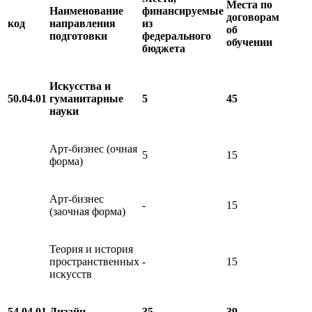
Места по
Наименование
финансируемые
договорам
код
направления
из
об
подготовки
федерального
обучении
бюджета
Искусства и
50.04.01
гуманитарные
5
45
науки
Арт-бизнес (очная
5
15
форма)
Арт-бизнес
-
15
(заочная форма)
Теория и история
пространственных
-
15
искусств
54.04.01
Дизайн
35
39