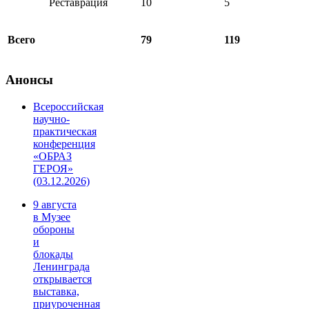
Реставрация
10
5
Всего
79
119
Анонсы
Всероссийская
научно-
практическая
конференция
«ОБРАЗ
ГЕРОЯ»
(03.12.2026)
9 августа
в Музее
обороны
и
блокады
Ленинграда
открывается
выставка,
приуроченная