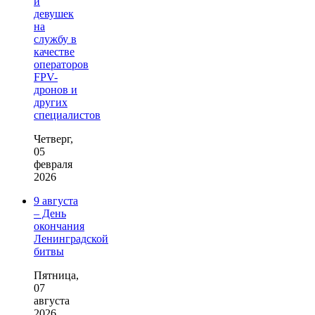
и
девушек
на
службу в
качестве
операторов
FPV-
дронов и
других
специалистов
Четверг,
05
февраля
2026
9 августа
– День
окончания
Ленинградской
битвы
Пятница,
07
августа
2026