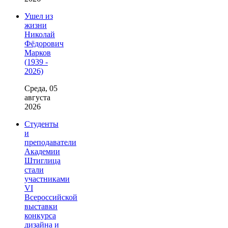
Ушел из
жизни
Николай
Фёдорович
Марков
(1939 -
2026)
Среда, 05
августа
2026
Студенты
и
преподаватели
Академии
Штиглица
стали
участниками
VI
Всероссийской
выставки
конкурса
дизайна и