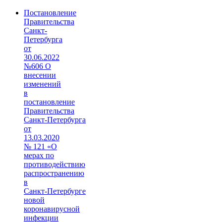
Постановление
Правительства
Санкт-
Петербурга
от
30.06.2022
№606 О
внесении
изменений
в
постановление
Правительства
Санкт‑Петербурга
от
13.03.2020
№ 121 «О
мерах по
противодействию
распространению
в
Санкт‑Петербурге
новой
коронавирусной
инфекции