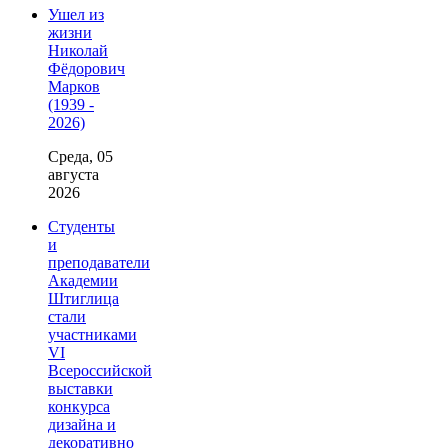
Ушел из
жизни
Николай
Фёдорович
Марков
(1939 -
2026)
Среда, 05
августа
2026
Студенты
и
преподаватели
Академии
Штиглица
стали
участниками
VI
Всероссийской
выставки
конкурса
дизайна и
декоративно