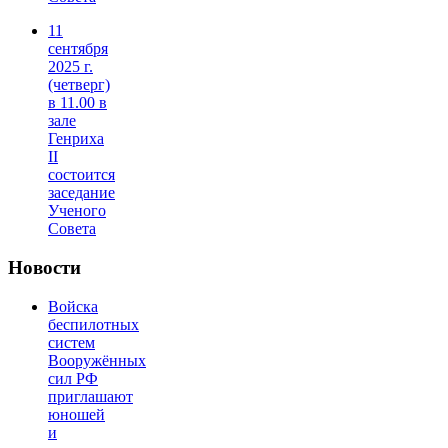
11
сентября
2025 г.
(четверг)
в 11.00 в
зале
Генриха
II
состоится
заседание
Ученого
Совета
Новости
Войска
беспилотных
систем
Вооружённых
сил РФ
приглашают
юношей
и