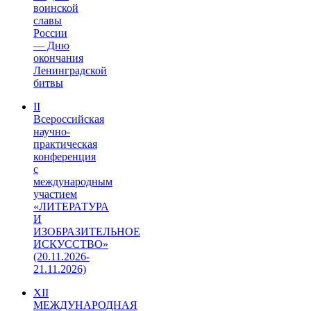
воинской
славы
России
— Дню
окончания
Ленинградской
битвы
II
Всероссийская
научно-
практическая
конференция
с
международным
участием
«ЛИТЕРАТУРА
И
ИЗОБРАЗИТЕЛЬНОЕ
ИСКУССТВО»
(20.11.2026-
21.11.2026)
XII
МЕЖДУНАРОДНАЯ