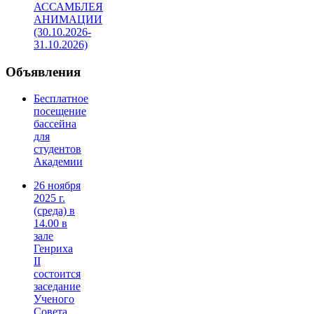
АССАМБЛЕЯ
АНИМАЦИИ
(30.10.2026-
31.10.2026)
Объявления
Бесплатное
посещение
бассейна
для
студентов
Академии
26 ноября
2025 г.
(среда) в
14.00 в
зале
Генриха
II
состоится
заседание
Ученого
Совета