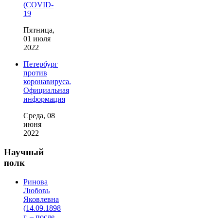
(COVID-
19
Пятница,
01 июля
2022
Петербург
против
коронавируса.
Официальная
информация
Среда, 08
июня
2022
Научный
полк
Ринова
Любовь
Яковлевна
(14.09.1898
г. – после