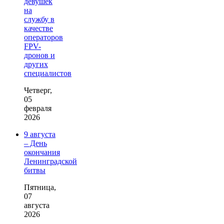
девушек
на
службу в
качестве
операторов
FPV-
дронов и
других
специалистов
Четверг,
05
февраля
2026
9 августа
– День
окончания
Ленинградской
битвы
Пятница,
07
августа
2026