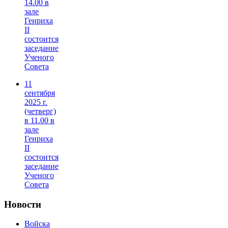
14.00 в
зале
Генриха
II
состоится
заседание
Ученого
Совета
11
сентября
2025 г.
(четверг)
в 11.00 в
зале
Генриха
II
состоится
заседание
Ученого
Совета
Новости
Войска