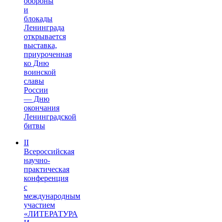
обороны
и
блокады
Ленинграда
открывается
выставка,
приуроченная
ко Дню
воинской
славы
России
— Дню
окончания
Ленинградской
битвы
II
Всероссийская
научно-
практическая
конференция
с
международным
участием
«ЛИТЕРАТУРА