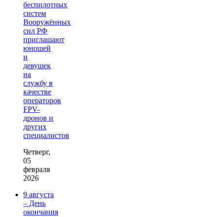
беспилотных
систем
Вооружённых
сил РФ
приглашают
юношей
и
девушек
на
службу в
качестве
операторов
FPV-
дронов и
других
специалистов
Четверг,
05
февраля
2026
9 августа
– День
окончания