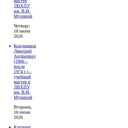
мастер
ЛВХПУ
им. В.И.
Мухиной
Четверг,
18 июня
2026
Кондрашов
Дмитрий
Андреевич
(1906 –
после
1974 г.) –
учебный
мастер в
ЛВХПУ
им. В.И.
Мухиной
Вторник,
16 июня
2026
Катонин