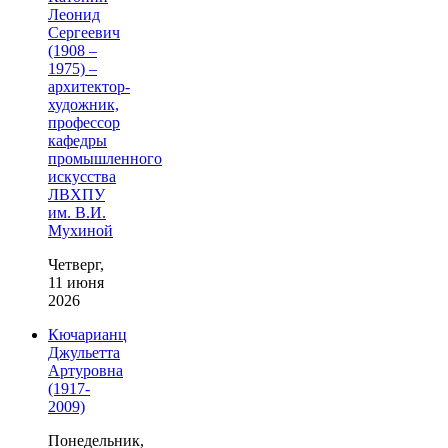
Леонид
Сергеевич
(1908 –
1975) –
архитектор-
художник,
профессор
кафедры
промышленного
искусства
ЛВХПУ
им. В.И.
Мухиной
Четверг,
11 июня
2026
Кючарианц
Джульетта
Артуровна
(1917-
2009)
Понедельник,