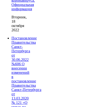
коронавируса.
Официальная
информация
Вторник,
18
октября
2022
Постановление
Правительства
Санкт-
Петербурга
от
30.06.2022
№606 О
внесении
изменений
в
постановление
Правительства
Санкт‑Петербурга
от
13.03.2020
№ 121 «О
мерах по