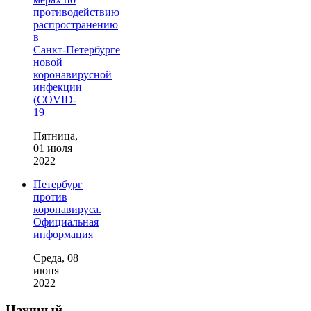
противодействию
распространению
в
Санкт‑Петербурге
новой
коронавирусной
инфекции
(COVID-
19
Пятница,
01 июля
2022
Петербург
против
коронавируса.
Официальная
информация
Среда, 08
июня
2022
Научный