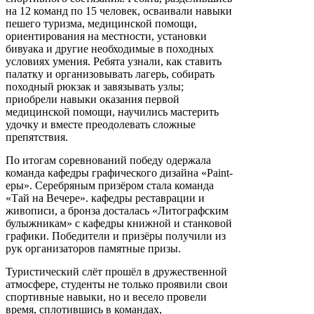
на 12 команд по 15 человек, осваивали навыки
пешего туризма, медицинской помощи,
ориентирования на местности, установки
бивуака и другие необходимые в походных
условиях умения. Ребята узнали, как ставить
палатку и организовывать лагерь, собирать
походный рюкзак и завязывать узлы;
приобрели навыки оказания первой
медицинской помощи, научились мастерить
удочку и вместе преодолевать сложные
препятствия.
По итогам соревнований победу одержала
команда кафедры графического дизайна «Paint-
еры». Серебряным призёром стала команда
«Тай на Вечере». кафедры реставрации и
живописи, а бронза досталась «Литографским
булыжникам» с кафедры книжной и станковой
графики. Победители и призёры получили из
рук организаторов памятные призы.
Туристический слёт прошёл в дружественной
атмосфере, студенты не только проявили свои
спортивные навыки, но и весело провели
время, сплотившись в командах,