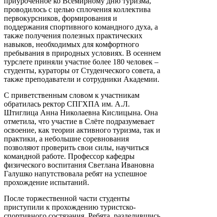
приуроченное ко Всемирному дню туризма,
проводилось с целью сплочения коллектива
первокурсников, формирования и
поддержания спортивного командного духа, а
также получения полезных практических
навыков, необходимых для комфортного
пребывания в природных условиях. В осеннем
турслете приняли участие более 180 человек –
студенты, кураторы от Студенческого совета, а
также преподаватели и сотрудники Академии.
С приветственным словом к участникам
обратилась ректор СПГХПА им. А.Л.
Штиглица Анна Николаевна Кислицына. Она
отметила, что участие в Слёте подразумевает
освоение, как теории активного туризма, так и
практики, а небольшие соревнования
позволяют проверить свои силы, научиться
командной работе. Профессор кафедры
физического воспитания Светлана Ивановна
Галушко напутствовала ребят на успешное
прохождение испытаний.
После торжественной части студенты
приступили к прохождению туристско-
спортивного состязания. Ребята, разделившись