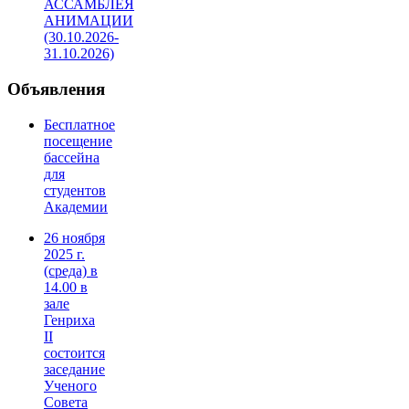
АССАМБЛЕЯ
АНИМАЦИИ
(30.10.2026-
31.10.2026)
Объявления
Бесплатное
посещение
бассейна
для
студентов
Академии
26 ноября
2025 г.
(среда) в
14.00 в
зале
Генриха
II
состоится
заседание
Ученого
Совета