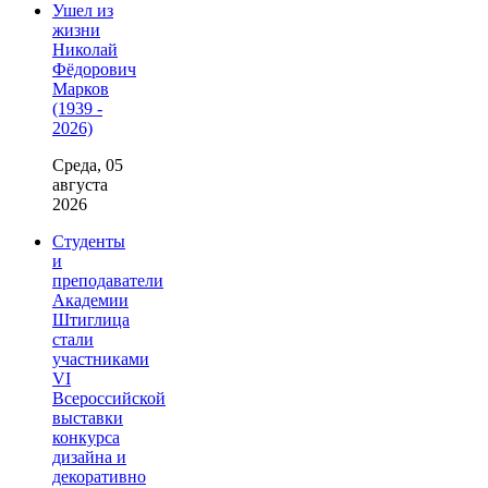
Ушел из
жизни
Николай
Фёдорович
Марков
(1939 -
2026)
Среда, 05
августа
2026
Студенты
и
преподаватели
Академии
Штиглица
стали
участниками
VI
Всероссийской
выставки
конкурса
дизайна и
декоративно