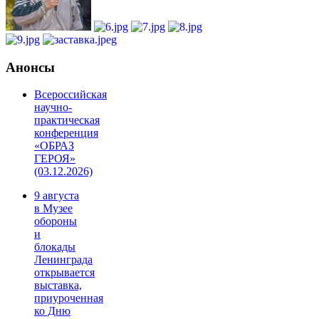
Анонсы
Всероссийская
научно-
практическая
конференция
«ОБРАЗ
ГЕРОЯ»
(03.12.2026)
9 августа
в Музее
обороны
и
блокады
Ленинграда
открывается
выставка,
приуроченная
ко Дню