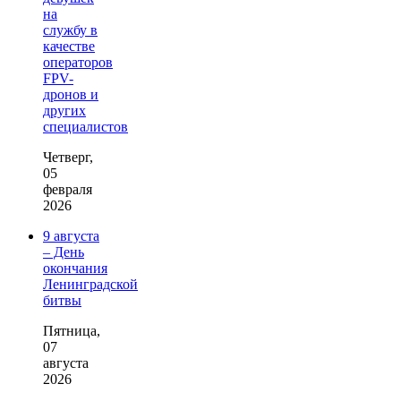
на
службу в
качестве
операторов
FPV-
дронов и
других
специалистов
Четверг,
05
февраля
2026
9 августа
– День
окончания
Ленинградской
битвы
Пятница,
07
августа
2026