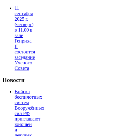
11
сентября
2025 г.
(четверг)
в 11.00 в
зале
Генриха
II
состоится
заседание
Ученого
Совета
Новости
Войска
беспилотных
систем
Вооружённых
сил РФ
приглашают
юношей
и
девушек