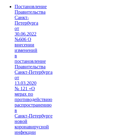
Постановление
Правительства
Санкт-
Петербурга
от
30.06.2022
№606 О
внесении
изменений
в
постановление
Правительства
Санкт‑Петербурга
от
13.03.2020
№ 121 «О
мерах по
противодействию
распространению
в
Санкт‑Петербурге
новой
коронавирусной
инфекции