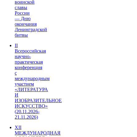
воинской
славы
России
— Дню
окончания
Ленинградской
битвы
II
Всероссийская
научно-
практическая
конференция
с
международным
участием
«ЛИТЕРАТУРА
И
ИЗОБРАЗИТЕЛЬНОЕ
ИСКУССТВО»
(20.11.2026-
21.11.2026)
XII
МЕЖДУНАРОДНАЯ