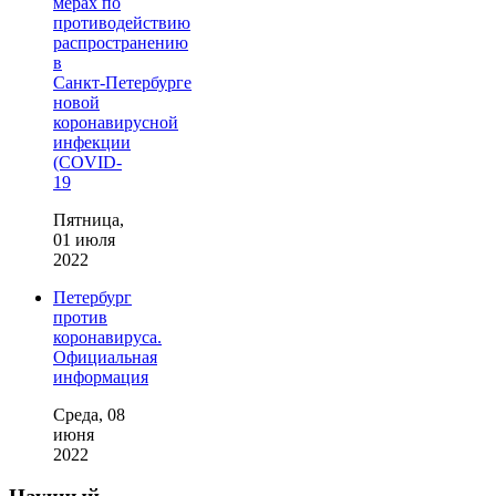
мерах по
противодействию
распространению
в
Санкт‑Петербурге
новой
коронавирусной
инфекции
(COVID-
19
Пятница,
01 июля
2022
Петербург
против
коронавируса.
Официальная
информация
Среда, 08
июня
2022