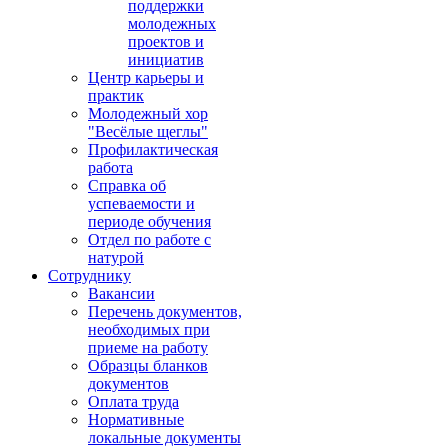
поддержки
молодежных
проектов и
инициатив
Центр карьеры и
практик
Молодежный хор
"Весёлые щеглы"
Профилактическая
работа
Справка об
успеваемости и
периоде обучения
Отдел по работе с
натурой
Сотруднику
Вакансии
Перечень документов,
необходимых при
приеме на работу
Образцы бланков
документов
Оплата труда
Нормативные
локальные документы