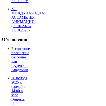
21.11.2026)
XII
МЕЖДУНАРОДНАЯ
АССАМБЛЕЯ
АНИМАЦИИ
(30.10.2026-
31.10.2026)
Объявления
Бесплатное
посещение
бассейна
для
студентов
Академии
26 ноября
2025 г.
(среда) в
14.00 в
зале
Генриха
II