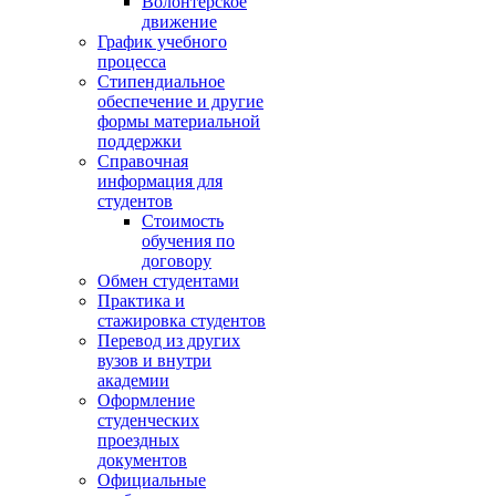
Волонтёрское
движение
График учебного
процесса
Стипендиальное
обеспечение и другие
формы материальной
поддержки
Справочная
информация для
студентов
Cтоимость
обучения по
договору
Обмен студентами
Практика и
стажировка студентов
Перевод из других
вузов и внутри
академии
Оформление
студенческих
проездных
документов
Официальные