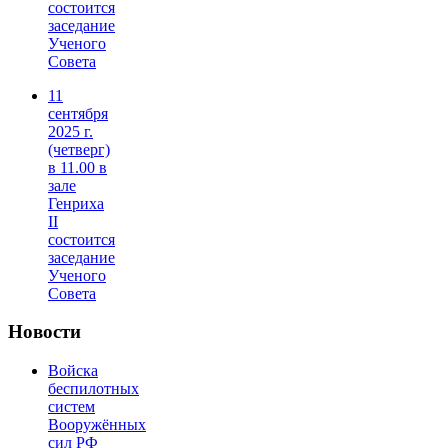
состоится
заседание
Ученого
Совета
11
сентября
2025 г.
(четверг)
в 11.00 в
зале
Генриха
II
состоится
заседание
Ученого
Совета
Новости
Войска
беспилотных
систем
Вооружённых
сил РФ