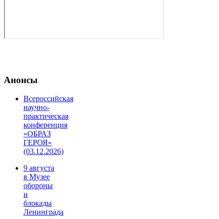
Анонсы
Всероссийская
научно-
практическая
конференция
«ОБРАЗ
ГЕРОЯ»
(03.12.2026)
9 августа
в Музее
обороны
и
блокады
Ленинграда