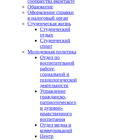
сообщества вконтакте
Общежитие
Оформление справки
в налоговый орган
Студенческая жизнь
Студенческий
отдых
Студенческий
спорт
Молодежная политика
Отдел по
воспитательной
работе,
социальной и
психологической
деятельности
Управление
гражданско-
патриотического
и духовно-
нравственного
воспитания
Отдел медиа и
коммуникаций
Центр