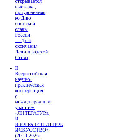
открывается
выставка,
приуроченная
ко Дню
воинской
славы
России
— Дню
окончания
Ленинградской
битвы
II
Всероссийская
научно-
практическая
конференция
с
международным
участием
«ЛИТЕРАТУРА
И
ИЗОБРАЗИТЕЛЬНОЕ
ИСКУССТВО»
(20.11.2026-