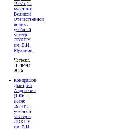
1992 г.) –
участник
Великой
Отечественной
войны,
учебный
мастер
ЛВХПУ
им. В.И.
Мухиной
Четверг,
18 июня
2026
Кондрашов
Дмитрий
Андреевич
(1906 –
после
1974 г.) –
учебный
мастер в
ЛВХПУ
им. В.И.