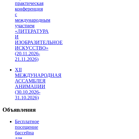
практическая
конференция
с
международным
участием
«ЛИТЕРАТУРА
И
ИЗОБРАЗИТЕЛЬНОЕ
ИСКУССТВО»
(20.11.2026-
21.11.2026)
XII
МЕЖДУНАРОДНАЯ
АССАМБЛЕЯ
АНИМАЦИИ
(30.10.2026-
31.10.2026)
Объявления
Бесплатное
посещение
бассейна
для