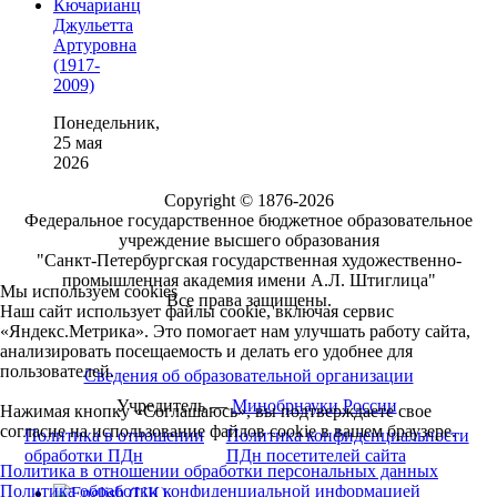
Кючарианц
Джульетта
Артуровна
(1917-
2009)
Понедельник,
25 мая
2026
Copyright © 1876-2026
Федеральное государственное бюджетное образовательное
учреждение высшего образования
"Санкт-Петербургская государственная художественно-
промышленная академия имени А.Л. Штиглица"
Мы используем cookies
Все права защищены.
Наш сайт использует файлы cookie, включая сервис
«Яндекс.Метрика». Это помогает нам улучшать работу сайта,
анализировать посещаемость и делать его удобнее для
пользователей.
Сведения об образовательной организации
Учредитель —
Минобрнауки России
Нажимая кнопку «Соглашаюсь», вы подтверждаете свое
согласие на использование файлов cookie в вашем браузере.
Политика в отношении
Политика конфиденциальности
обработки ПДн
ПДн посетителей сайта
Политика в отношении обработки персональных данных
Политика обработки конфиденциальной информацией