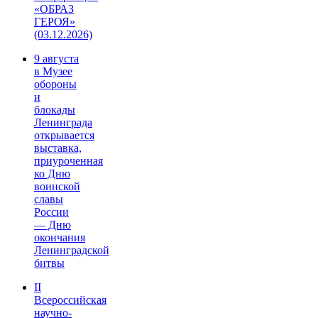
«ОБРАЗ
ГЕРОЯ»
(03.12.2026)
9 августа
в Музее
обороны
и
блокады
Ленинграда
открывается
выставка,
приуроченная
ко Дню
воинской
славы
России
— Дню
окончания
Ленинградской
битвы
II
Всероссийская
научно-