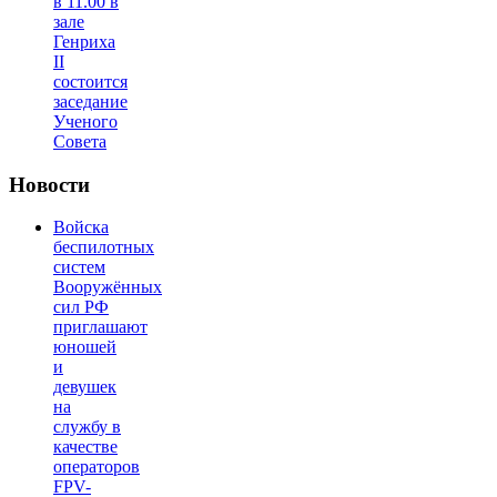
в 11.00 в
зале
Генриха
II
состоится
заседание
Ученого
Совета
Новости
Войска
беспилотных
систем
Вооружённых
сил РФ
приглашают
юношей
и
девушек
на
службу в
качестве
операторов
FPV-