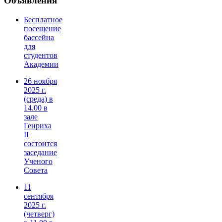
Объявления
Бесплатное
посещение
бассейна
для
студентов
Академии
26 ноября
2025 г.
(среда) в
14.00 в
зале
Генриха
II
состоится
заседание
Ученого
Совета
11
сентября
2025 г.
(четверг)