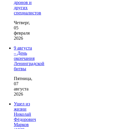
дронов и
других
специалистов
Четверг,
05
февраля
2026
9 августа
– День
окончания
Ленинградской
битвы
Пятница,
07
августа
2026
Ушел из
жизни
Николай
Фёдорович
Марков