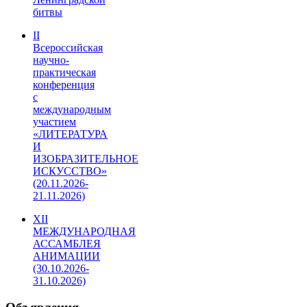
битвы
II
Всероссийская
научно-
практическая
конференция
с
международным
участием
«ЛИТЕРАТУРА
И
ИЗОБРАЗИТЕЛЬНОЕ
ИСКУССТВО»
(20.11.2026-
21.11.2026)
XII
МЕЖДУНАРОДНАЯ
АССАМБЛЕЯ
АНИМАЦИИ
(30.10.2026-
31.10.2026)