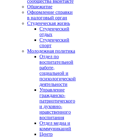
сообщества вконтакте
Общежитие
Оформление справки
в налоговый орган
Студенческая жизнь
Студенческий
отдых
Студенческий
спорт
Молодежная политика
Отдел по
воспитательной
работе,
социальной и
психологической
деятельности
Управление
гражданско-
патриотического
и духовно-
нравственного
воспитания
Отдел медиа и
коммуникаций
Центр