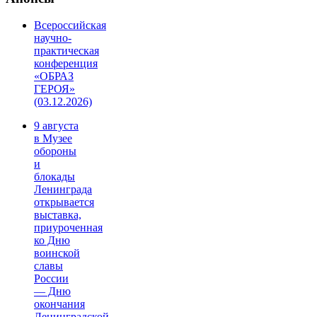
Всероссийская
научно-
практическая
конференция
«ОБРАЗ
ГЕРОЯ»
(03.12.2026)
9 августа
в Музее
обороны
и
блокады
Ленинграда
открывается
выставка,
приуроченная
ко Дню
воинской
славы
России
— Дню
окончания
Ленинградской