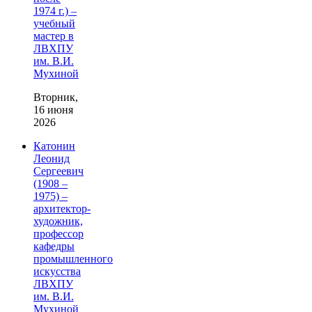
1974 г.) –
учебный
мастер в
ЛВХПУ
им. В.И.
Мухиной
Вторник,
16 июня
2026
Катонин
Леонид
Сергеевич
(1908 –
1975) –
архитектор-
художник,
профессор
кафедры
промышленного
искусства
ЛВХПУ
им. В.И.
Мухиной