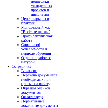
поддержки
молодежных
проектов и
инициатив
Центр карьеры и
практик
Молодежный хор
"Весёлые щеглы"
Профилактическая
работа
Справка об
успеваемости и
периоде обучения
Отдел по работе с
натурой
Сотруднику
Вакансии
Перечень документов,
необходимых при
приеме на работу
Образцы бланков
документов
Оплата труда
Нормативные
локальные документы