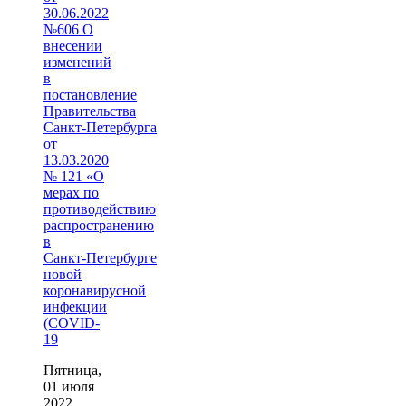
30.06.2022
№606 О
внесении
изменений
в
постановление
Правительства
Санкт‑Петербурга
от
13.03.2020
№ 121 «О
мерах по
противодействию
распространению
в
Санкт‑Петербурге
новой
коронавирусной
инфекции
(COVID-
19
Пятница,
01 июля
2022