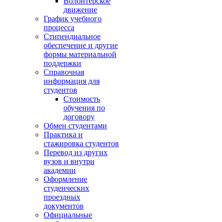
Волонтёрское
движение
График учебного
процесса
Стипендиальное
обеспечение и другие
формы материальной
поддержки
Справочная
информация для
студентов
Cтоимость
обучения по
договору
Обмен студентами
Практика и
стажировка студентов
Перевод из других
вузов и внутри
академии
Оформление
студенческих
проездных
документов
Официальные