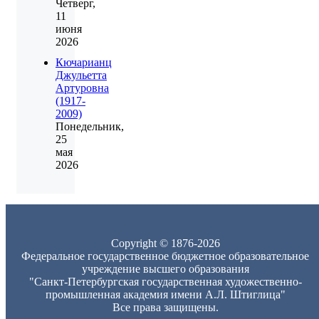
Четверг,
11
июня
2026
Кючарианц
Джульетта
Артуровна
(1917-
2009)
Понедельник,
25
мая
2026
Copyright © 1876-2026
Федеральное государственное бюджетное образовательное
учреждение высшего образования
"Санкт-Петербургская государственная художественно-
промышленная академия имени А.Л. Штиглица"
Все права защищены.