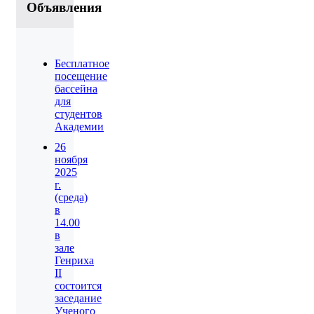
Объявления
Бесплатное
посещение
бассейна
для
студентов
Академии
26
ноября
2025
г.
(среда)
в
14.00
в
зале
Генриха
II
состоится
заседание
Ученого