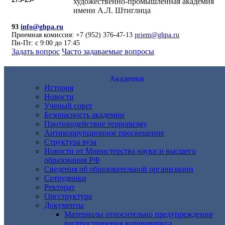
художественно-промышленная академия
имени А.Л. Штиглица
93
info@ghpa.ru
Приемная комиссия: +7 (952) 376-47-13
priem@ghpa.ru
Пн-Пт: с 9:00 до 17:45
Задать вопрос
Часто задаваемые вопросы
Академия
История
Новости
Ученый совет
Безопасность академии
Противодействие терроризму
Антикоррупционное просвещение
Структура вуза
Новости от Министерства науки и высшего
образования РФ
Сведения об образовательной организации
Сотрудники
Ректорат
Оргструктура
Документы
Материалы относительно предупреждения
распространения коронавируса