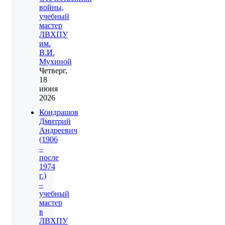
войны,
учебный
мастер
ЛВХПУ
им.
В.И.
Мухиной
Четверг,
18
июня
2026
Кондрашов
Дмитрий
Андреевич
(1906
–
после
1974
г.)
–
учебный
мастер
в
ЛВХПУ