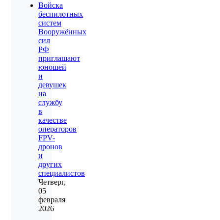
Войска
беспилотных
систем
Вооружённых
сил
РФ
приглашают
юношей
и
девушек
на
службу
в
качестве
операторов
FPV-
дронов
и
других
специалистов
Четверг,
05
февраля
2026