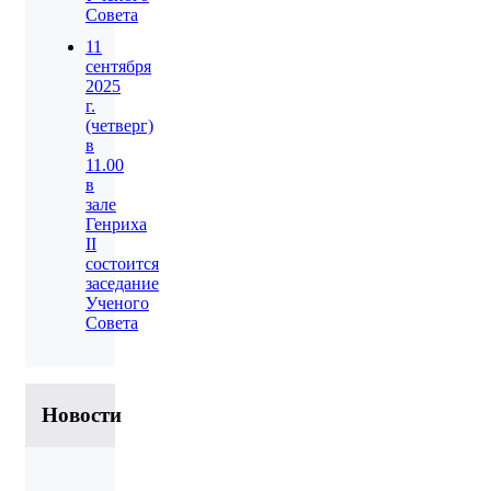
Совета
11
сентября
2025
г.
(четверг)
в
11.00
в
зале
Генриха
II
состоится
заседание
Ученого
Совета
Новости