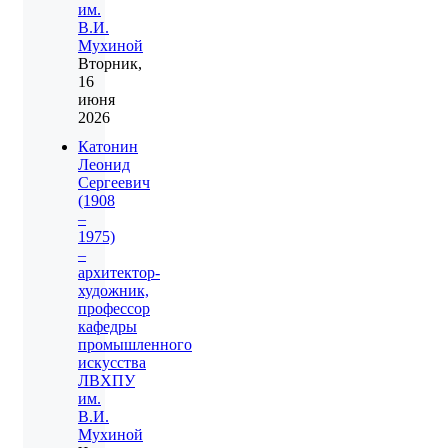
им.
В.И.
Мухиной
Вторник,
16
июня
2026
Катонин
Леонид
Сергеевич
(1908
–
1975)
–
архитектор-
художник,
профессор
кафедры
промышленного
искусства
ЛВХПУ
им.
В.И.
Мухиной