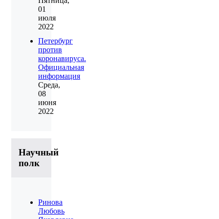
Пятница,
01
июля
2022
Петербург
против
коронавируса.
Официальная
информация
Среда,
08
июня
2022
Научный
полк
Ринова
Любовь