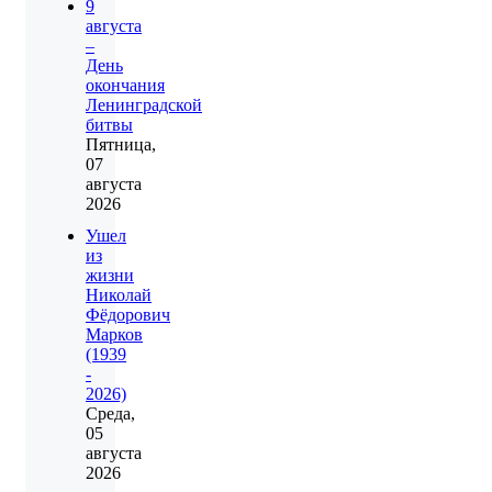
9
августа
–
День
окончания
Ленинградской
битвы
Пятница,
07
августа
2026
Ушел
из
жизни
Николай
Фёдорович
Марков
(1939
-
2026)
Среда,
05
августа
2026