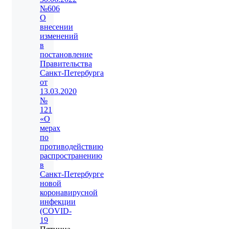
№606
О
внесении
изменений
в
постановление
Правительства
Санкт‑Петербурга
от
13.03.2020
№
121
«О
мерах
по
противодействию
распространению
в
Санкт‑Петербурге
новой
коронавирусной
инфекции
(COVID-
19