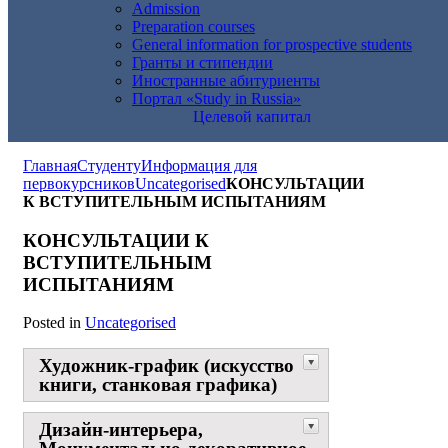
Admission
Preparation courses
General information for prospective students
Гранты и стипендии
Иностранные абитуриенты
Портал «Study in Russia»
Целевой капитал
Главная
Студенту
Информация для
первокурсников
Uncategorised
КОНСУЛЬТАЦИИ
К ВСТУПИТЕЛЬНЫМ ИСПЫТАНИЯМ
КОНСУЛЬТАЦИИ К
ВСТУПИТЕЛЬНЫМ
ИСПЫТАНИЯМ
Posted in
Uncategorised
Художник-график (искусство
книги, станковая графика)
Дизайн-интерьера,