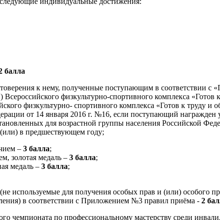
 следующие индивидуальные достижения:
2 балла
остоверения к нему, полученные поступающим в соответствии с 
 Всероссийского физкультурно-спортивного комплекса «Готов к
ского физкультурно- спортивного комплекса «Готов к труду и о
рации от 14 января 2016 г. №16, если поступающий награжден
тановленных для возрастной группы населения Российской Феде
 (или) в предшествующем году;
ичием –
3 балла
;
ем, золотая медаль –
3 балла
;
ная медаль –
3 балла
;
в (не используемые для получения особых прав и (или) особого 
ления) в соответствии с Приложением №3 правил приёма -
2 ба
ого чемпионата по профессиональному мастерству среди инвали