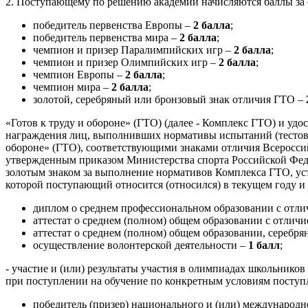
2. Поступающему по решению академии начисляются баллы за
победитель первенства Европы –
2 балла
;
победитель первенства мира –
2 балла
;
чемпион и призер Паралимпийских игр –
2 балла
;
чемпион и призер Олимпийских игр –
2 балла
;
чемпион Европы –
2 балла
;
чемпион мира –
2 балла
;
золотой, серебряный или бронзовый знак отличия ГТО –
«Готов к труду и обороне» (ГТО) (далее - Комплекс ГТО) и уд
награждения лиц, выполнивших нормативы испытаний (тестов)
обороне» (ГТО), соответствующими знаками отличия Всероссий
утвержденным приказом Министерства спорта Российской Феде
золотым знаком за выполнение нормативов Комплекса ГТО, ус
которой поступающий относится (относился) в текущем году и
диплом о среднем профессиональном образовании с отл
аттестат о среднем (полном) общем образовании с отличи
аттестат о среднем (полном) общем образовании, серебря
осуществление волонтерской деятельности –
1 балл
;
- участие и (или) результаты участия в олимпиадах школьнико
при поступлении на обучение по конкретным условиям поступ
победитель (призер) национального и (или) международн