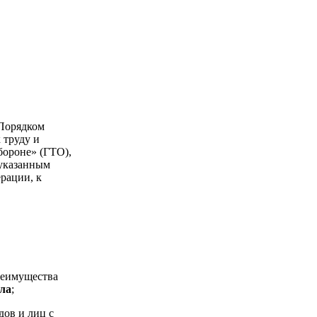
«Порядком
 труду и
бороне» (ГТО),
 указанным
рации, к
преимущества
лла
;
дов и лиц с