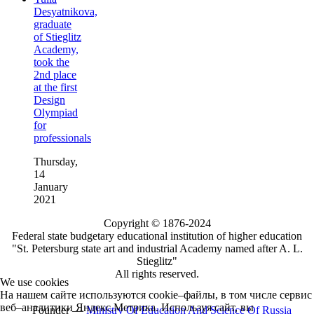
Desyatnikova,
graduate
of Stieglitz
Academy,
took the
2nd place
at the first
Design
Olympiad
for
professionals
Thursday,
14
January
2021
Copyright © 1876-2024
Federal state budgetary educational institution of higher education
"St. Petersburg state art and industrial Academy named after A. L.
Stieglitz"
All rights reserved.
We use cookies
На нашем сайте используются cookie–файлы, в том числе сервис
веб–аналитики Яндекс.Метрика. Используя сайт, вы
Founder —
Ministry Of Education And Science Of Russia