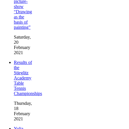
picture-
show
“Drawing
as the
basis of
painting”
Saturday,
20
February
2021
Results of
the
Stieglitz
Academy
Table
Tennis
Championships
Thursday,
18
February
2021
Yulia