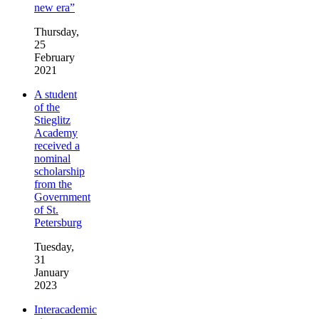
new era”
Thursday,
25
February
2021
A student
of the
Stieglitz
Academy
received a
nominal
scholarship
from the
Government
of St.
Petersburg
Tuesday,
31
January
2023
Interacademic