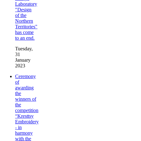
Laboratory
"Design
of the
Northern
Territories"
has come
to an end.
Tuesday,
31
January
2023
Ceremony
of
awarding
the
winners of
the
competition
“Kresttsy
Embroidery
- in
harmony
with the