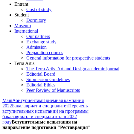
Entrant
Cost of study
Student
Dormitory
Museum
International
Our partners
Exchange study
Admission
Preparation courses
General information for prospective students
Terra Artis
The Terra Artis. Art and Design academic journal
Editorial Board
Submission Guidelines
Editorial Ethics
Peer Review of Manuscripts
Main
Абитуриентам
Приёмная кампания
2022
Бакалавриат и специалитет
Перечень
вступительных испытаний на программы
бакалавриата и специалитета в 2022
году
Вступительные испытания на
направление подготовки "Реставрация"