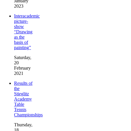
January
2023
Interacademic
picture-
show
“Drawing
as the
basis of
painting”
Saturday,
20
February
2021
Results of
the
Stieglitz
Academy
Table
Tennis
Championships
Thursday,
18