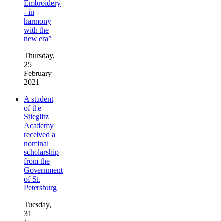
Embroidery
- in
harmony
with the
new era”
Thursday,
25
February
2021
A student
of the
Stieglitz
Academy
received a
nominal
scholarship
from the
Government
of St.
Petersburg
Tuesday,
31