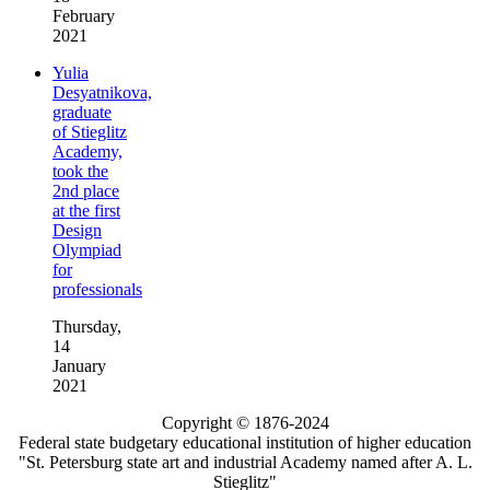
February
2021
Yulia
Desyatnikova,
graduate
of Stieglitz
Academy,
took the
2nd place
at the first
Design
Olympiad
for
professionals
Thursday,
14
January
2021
Copyright © 1876-2024
Federal state budgetary educational institution of higher education
"St. Petersburg state art and industrial Academy named after A. L.
Stieglitz"