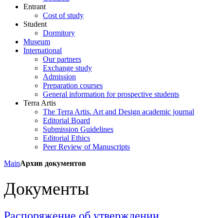
Entrant
Cost of study
Student
Dormitory
Museum
International
Our partners
Exchange study
Admission
Preparation courses
General information for prospective students
Terra Artis
The Terra Artis. Art and Design academic journal
Editorial Board
Submission Guidelines
Editorial Ethics
Peer Review of Manuscripts
Main
Архив документов
Документы
Распоряжение об утверждении