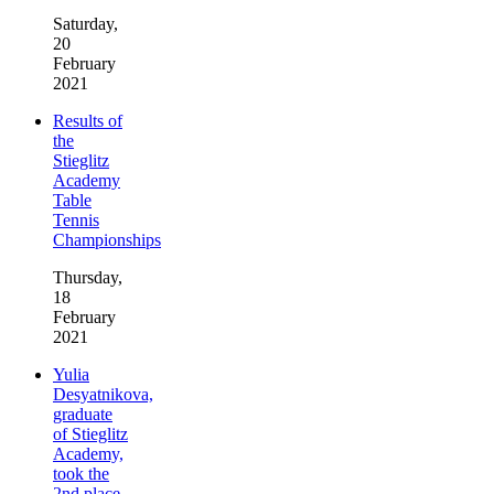
Saturday,
20
February
2021
Results of
the
Stieglitz
Academy
Table
Tennis
Championships
Thursday,
18
February
2021
Yulia
Desyatnikova,
graduate
of Stieglitz
Academy,
took the
2nd place