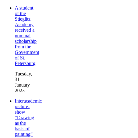
A student
of the
Stieglitz
Academy
received a
nominal
scholarship
from the
Government
of St.
Petersburg
Tuesday,
31
January
2023
Interacademic
picture-
show
“Drawing
as the
basis of
painting”