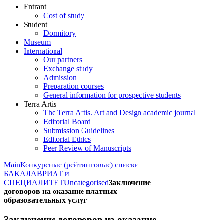
Entrant
Cost of study
Student
Dormitory
Museum
International
Our partners
Exchange study
Admission
Preparation courses
General information for prospective students
Terra Artis
The Terra Artis. Art and Design academic journal
Editorial Board
Submission Guidelines
Editorial Ethics
Peer Review of Manuscripts
Main
Конкурсные (рейтинговые) списки
БАКАЛАВРИАТ и
СПЕЦИАЛИТЕТ
Uncategorised
Заключение
договоров на оказание платных
образовательных услуг
Заключение договоров на оказание