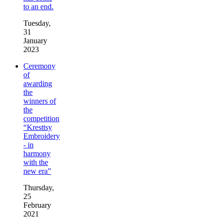
to an end.
Tuesday,
31
January
2023
Ceremony
of
awarding
the
winners of
the
competition
“Kresttsy
Embroidery
- in
harmony
with the
new era”
Thursday,
25
February
2021