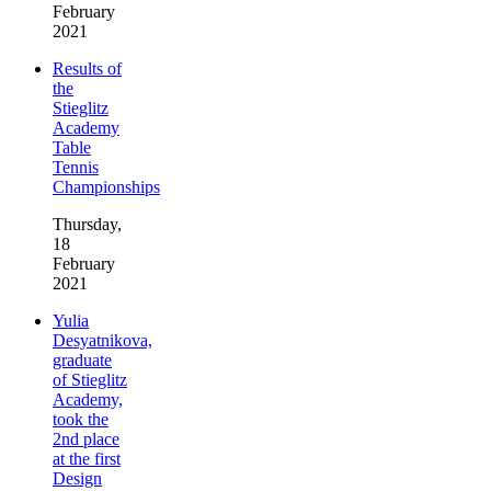
February
2021
Results of
the
Stieglitz
Academy
Table
Tennis
Championships
Thursday,
18
February
2021
Yulia
Desyatnikova,
graduate
of Stieglitz
Academy,
took the
2nd place
at the first
Design