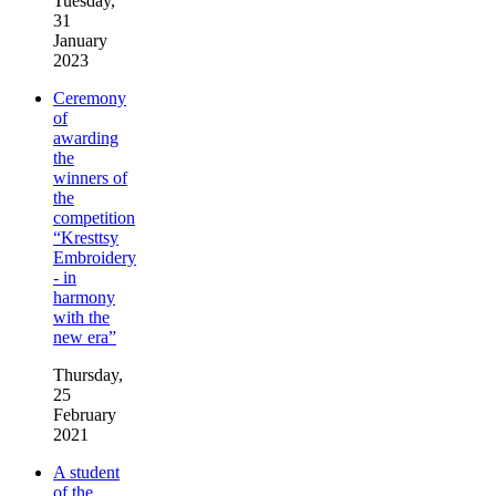
Tuesday,
31
January
2023
Ceremony
of
awarding
the
winners of
the
competition
“Kresttsy
Embroidery
- in
harmony
with the
new era”
Thursday,
25
February
2021
A student
of the