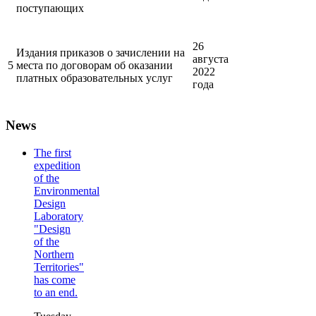
поступающих
26
Издания приказов о зачислении на
августа
5
места по договорам об оказании
2022
платных образовательных услуг
года
News
The first
expedition
of the
Environmental
Design
Laboratory
"Design
of the
Northern
Territories"
has come
to an end.