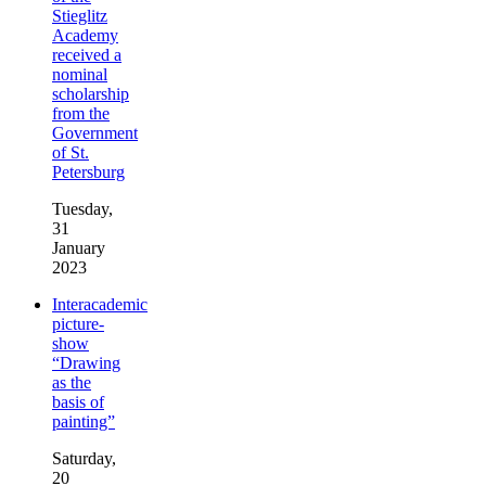
Stieglitz
Academy
received a
nominal
scholarship
from the
Government
of St.
Petersburg
Tuesday,
31
January
2023
Interacademic
picture-
show
“Drawing
as the
basis of
painting”
Saturday,
20