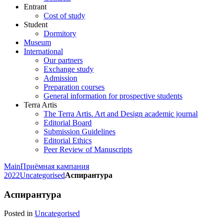
Entrant
Cost of study
Student
Dormitory
Museum
International
Our partners
Exchange study
Admission
Preparation courses
General information for prospective students
Terra Artis
The Terra Artis. Art and Design academic journal
Editorial Board
Submission Guidelines
Editorial Ethics
Peer Review of Manuscripts
Main
Приёмная кампания
2022
Uncategorised
Аспирантура
Аспирантура
Posted in
Uncategorised