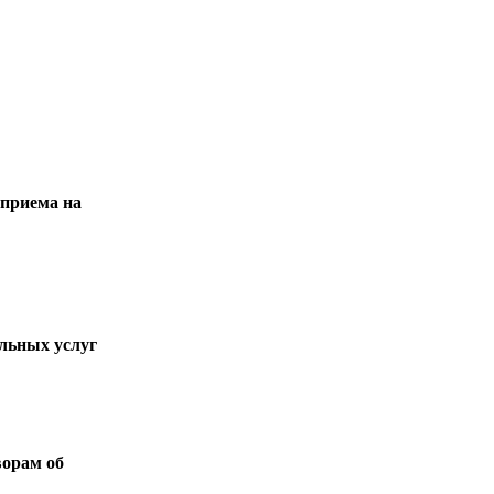
 приема на
ельных услуг
ворам об