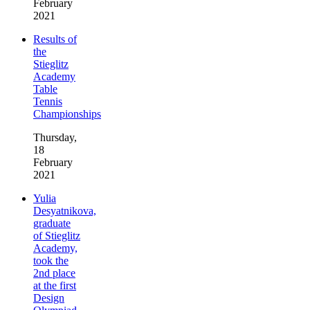
February
2021
Results of
the
Stieglitz
Academy
Table
Tennis
Championships
Thursday,
18
February
2021
Yulia
Desyatnikova,
graduate
of Stieglitz
Academy,
took the
2nd place
at the first
Design