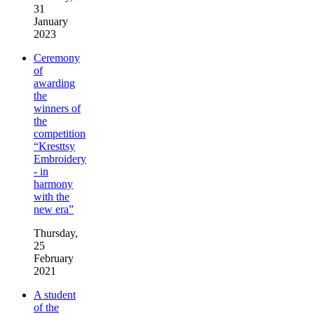
31
January
2023
Ceremony
of
awarding
the
winners of
the
competition
“Kresttsy
Embroidery
- in
harmony
with the
new era”
Thursday,
25
February
2021
A student
of the