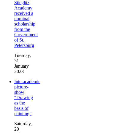
Stieglitz
Academy
received a
nominal
scholarship
from the
Government
of St.
Petersburg
Tuesday,
31
January
2023
Interacademic
picture-
show
“Drawing
as the
basis of
painting”
Saturday,
20