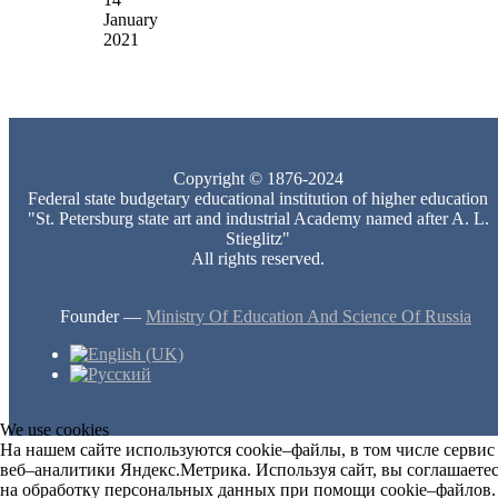
January
2021
Copyright © 1876-2024
Federal state budgetary educational institution of higher education
"St. Petersburg state art and industrial Academy named after A. L.
Stieglitz"
All rights reserved.
Founder —
Ministry Of Education And Science Of Russia
We use cookies
На нашем сайте используются cookie–файлы, в том числе сервис
веб–аналитики Яндекс.Метрика. Используя сайт, вы соглашаете
на обработку персональных данных при помощи cookie–файлов.