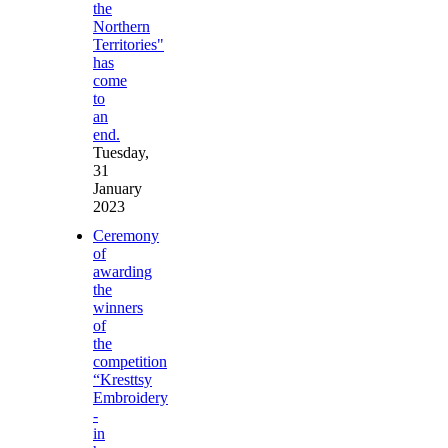
the
Northern
Territories"
has
come
to
an
end.
Tuesday,
31
January
2023
Ceremony
of
awarding
the
winners
of
the
competition
“Kresttsy
Embroidery
-
in