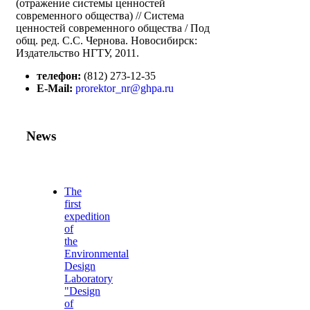
(отражение системы ценностей
современного общества) // Система
ценностей современного общества / Под
общ. ред. С.С. Чернова. Новосибирск:
Издательство НГТУ, 2011.
телефон:
(812) 273-12-35
E-Mail:
prorektor_nr@ghpa.ru
News
The
first
expedition
of
the
Environmental
Design
Laboratory
"Design
of