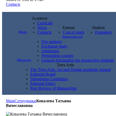
Contacts
Academy
Curricula
News
Entrant
Student
Main
Contacts
Cost of study
Dormitory
International
Our partners
Exchange study
Admission
Preparation courses
Museum
General information for prospective students
Terra Artis
The Terra Artis. Art and Design academic journal
Editorial Board
Submission Guidelines
Editorial Ethics
Peer Review of Manuscripts
Main
Сотрудники
Ковалева Татьяна
Вячеславовна