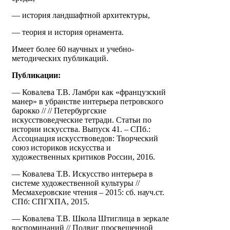
— история ландшафтной архитектуры,
— теория и история орнамента.
Имеет более 60 научных и учебно-
методических публикаций.
Публикации:
— Ковалева Т.В. Ламбри как «французский
манер» в убранстве интерьера петровского
барокко // // Петербургские
искусствоведческие тетради. Статьи по
истории искусства. Выпуск 41. – СПб.:
Ассоциация искусствоведов: Творческий
союз историков искусства и
художественных критиков России, 2016.
— Ковалева Т.В. Искусство интерьера в
системе художественной культуры //
Месмахеровские чтения – 2015: сб. науч.ст.
СПб: СПГХПА, 2015.
— Ковалева Т.В. Школа Штиглица в зеркале
воспоминаний // Подвиг просвещенной