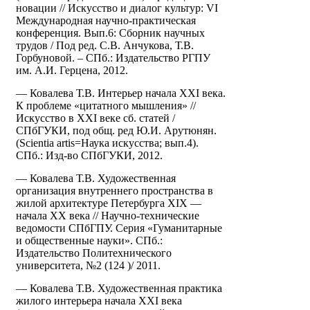
новации // Искусство и диалог культур: VI
Международная научно-практическая
конференция. Вып.6: Сборник научных
трудов / Под ред. С.В. Анчукова, Т.В.
Горбуновой. – СПб.: Издательство РГПУ
им. А.И. Герцена, 2012.
— Ковалева Т.В. Интерьер начала XXI века.
К проблеме «цитатного мышления» //
Искусство в XXI веке сб. статей /
СПбГУКИ, под общ. ред Ю.И. Арутюнян.
(Scientia artis=Наука искусства; вып.4).
СПб.: Изд-во СПбГУКИ, 2012.
— Ковалева Т.В. Художественная
организация внутреннего пространства в
жилой архитектуре Петербурга XIX —
начала XX века // Научно-технические
ведомости СПбГПУ. Серия «Гуманитарные
и общественные науки». СПб.:
Издательство Политехнического
университета, №2 (124 )/ 2011.
— Ковалева Т.В. Художественная практика
жилого интерьера начала XXI века