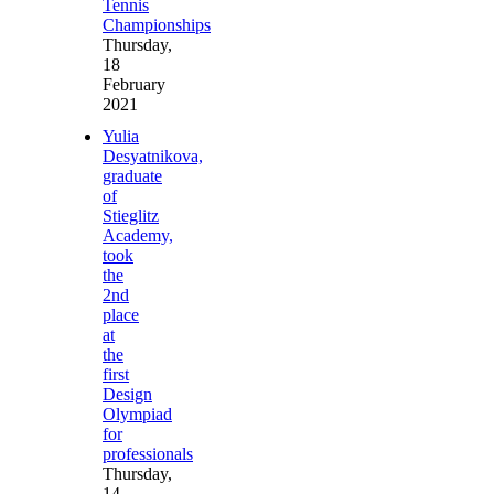
Tennis
Championships
Thursday,
18
February
2021
Yulia
Desyatnikova,
graduate
of
Stieglitz
Academy,
took
the
2nd
place
at
the
first
Design
Olympiad
for
professionals
Thursday,
14