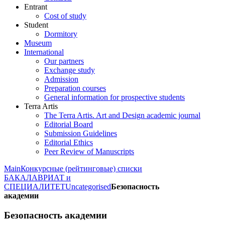
Entrant
Cost of study
Student
Dormitory
Museum
International
Our partners
Exchange study
Admission
Preparation courses
General information for prospective students
Terra Artis
The Terra Artis. Art and Design academic journal
Editorial Board
Submission Guidelines
Editorial Ethics
Peer Review of Manuscripts
Main
Конкурсные (рейтинговые) списки
БАКАЛАВРИАТ и
СПЕЦИАЛИТЕТ
Uncategorised
Безопасность
академии
Безопасность академии