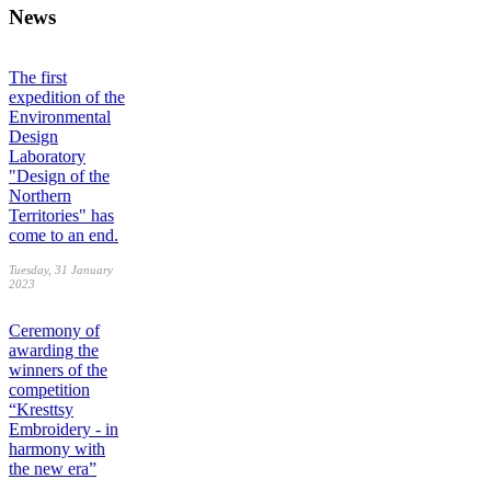
News
The first
expedition of the
Environmental
Design
Laboratory
"Design of the
Northern
Territories" has
come to an end.
Tuesday, 31 January
2023
Ceremony of
awarding the
winners of the
competition
“Kresttsy
Embroidery - in
harmony with
the new era”