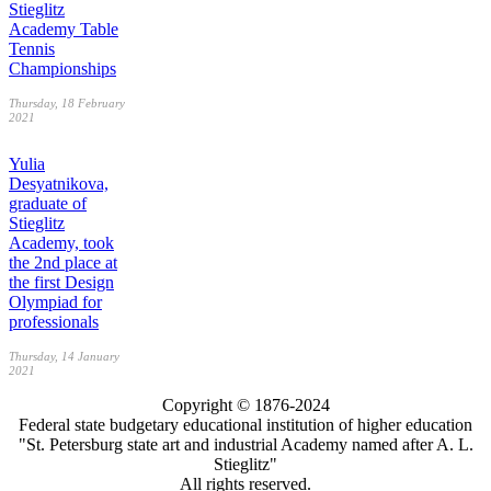
Stieglitz
Academy Table
Tennis
Championships
Thursday, 18 February
2021
Yulia
Desyatnikova,
graduate of
Stieglitz
Academy, took
the 2nd place at
the first Design
Olympiad for
professionals
Thursday, 14 January
2021
Copyright © 1876-2024
Federal state budgetary educational institution of higher education
"St. Petersburg state art and industrial Academy named after A. L.
Stieglitz"
All rights reserved.