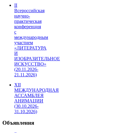
II
Всероссийская
научно-
практическая
конференция
с
международным
участием
«ЛИТЕРАТУРА
И
ИЗОБРАЗИТЕЛЬНОЕ
ИСКУССТВО»
(20.11.2026-
21.11.2026)
XII
МЕЖДУНАРОДНАЯ
АССАМБЛЕЯ
АНИМАЦИИ
(30.10.2026-
31.10.2026)
Объявления