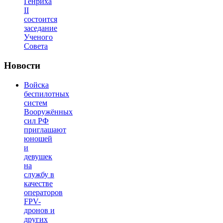
Генриха
II
состоится
заседание
Ученого
Совета
Новости
Войска
беспилотных
систем
Вооружённых
сил РФ
приглашают
юношей
и
девушек
на
службу в
качестве
операторов
FPV-
дронов и
других