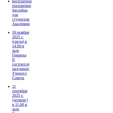
Бесплатное
посещение
бассейна
для
студентов
Академии
26 ноября
2025 г.
(среда) в
14.00 в
зале
Генриха
II
состоится
заседание
Ученого
Совета
11
сентября
2025 г.
(четверг)
в 11.00 в
зале