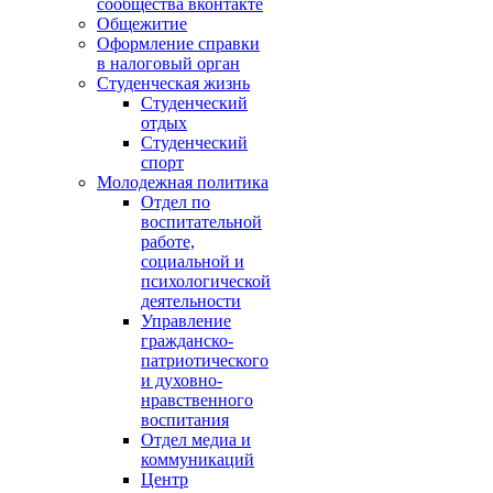
сообщества вконтакте
Общежитие
Оформление справки
в налоговый орган
Студенческая жизнь
Студенческий
отдых
Студенческий
спорт
Молодежная политика
Отдел по
воспитательной
работе,
социальной и
психологической
деятельности
Управление
гражданско-
патриотического
и духовно-
нравственного
воспитания
Отдел медиа и
коммуникаций
Центр