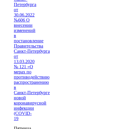
Петербурга
от
30.06.2022
№606 О
внесении
изменений
в
постановление
Правительства
Санкт‑Петербурга
от
13.03.2020
№ 121 «О
мерах по
противодействию
распространению
в
Санкт‑Петербурге
новой
коронавирусной
инфекции
(COVID-
19
Пятница,