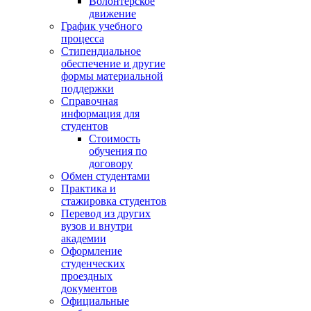
Волонтёрское
движение
График учебного
процесса
Стипендиальное
обеспечение и другие
формы материальной
поддержки
Справочная
информация для
студентов
Cтоимость
обучения по
договору
Обмен студентами
Практика и
стажировка студентов
Перевод из других
вузов и внутри
академии
Оформление
студенческих
проездных
документов
Официальные