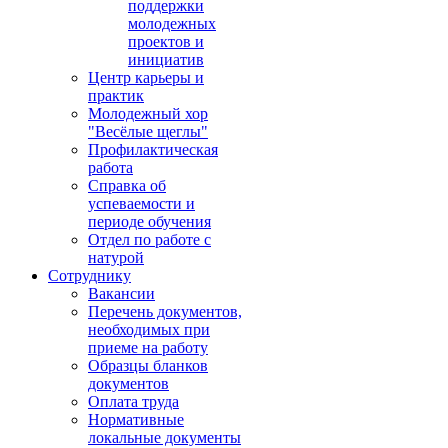
поддержки
молодежных
проектов и
инициатив
Центр карьеры и
практик
Молодежный хор
"Весёлые щеглы"
Профилактическая
работа
Справка об
успеваемости и
периоде обучения
Отдел по работе с
натурой
Сотруднику
Вакансии
Перечень документов,
необходимых при
приеме на работу
Образцы бланков
документов
Оплата труда
Нормативные
локальные документы