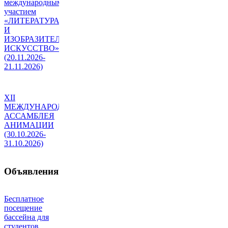
международным
участием
«ЛИТЕРАТУРА
И
ИЗОБРАЗИТЕЛЬНОЕ
ИСКУССТВО»
(20.11.2026-
21.11.2026)
XII
МЕЖДУНАРОДНАЯ
АССАМБЛЕЯ
АНИМАЦИИ
(30.10.2026-
31.10.2026)
Объявления
Бесплатное
посещение
бассейна для
студентов