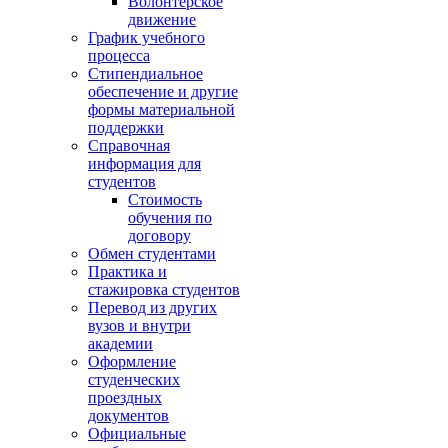
Волонтёрское
движение
График учебного
процесса
Стипендиальное
обеспечение и другие
формы материальной
поддержки
Справочная
информация для
студентов
Cтоимость
обучения по
договору
Обмен студентами
Практика и
стажировка студентов
Перевод из других
вузов и внутри
академии
Оформление
студенческих
проездных
документов
Официальные