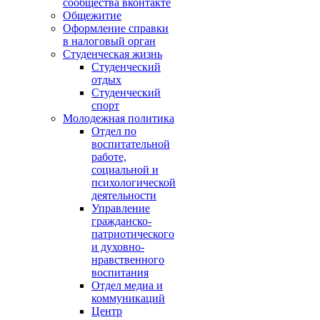
сообщества вконтакте
Общежитие
Оформление справки
в налоговый орган
Студенческая жизнь
Студенческий
отдых
Студенческий
спорт
Молодежная политика
Отдел по
воспитательной
работе,
социальной и
психологической
деятельности
Управление
гражданско-
патриотического
и духовно-
нравственного
воспитания
Отдел медиа и
коммуникаций
Центр