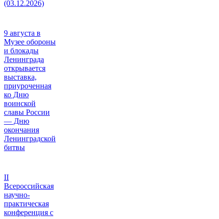
(03.12.2026)
9 августа в
Музее обороны
и блокады
Ленинграда
открывается
выставка,
приуроченная
ко Дню
воинской
славы России
— Дню
окончания
Ленинградской
битвы
II
Всероссийская
научно-
практическая
конференция с