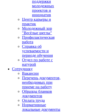
поддержки
молодежных
проектов и
инициатив
Центр карьеры и
практик
Молодежный хор
"Весёлые щеглы"
Профилактическая
работа
Справка об
успеваемости и
периоде обучения
Отдел по работе с
натурой
Сотруднику
Вакансии
Перечень документов,
необходимых при
приеме на работу
Образцы бланков
документов
Оплата труда
Нормативные
локальные документы