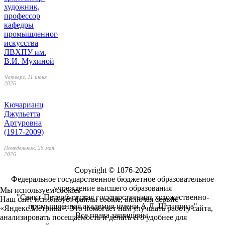
художник,
профессор
кафедры
промышленного
искусства
ЛВХПУ им.
В.И. Мухиной
Четверг, 11 июня
2026
Кючарианц
Джульетта
Артуровна
(1917-2009)
Понедельник, 25 мая
2026
Copyright © 1876-2026
Федеральное государственное бюджетное образовательное
учреждение высшего образования
Мы используем cookies
"Санкт-Петербургская государственная художественно-
Наш сайт использует файлы cookie, включая сервис
промышленная академия имени А.Л. Штиглица"
«Яндекс.Метрика». Это помогает нам улучшать работу сайта,
Все права защищены.
анализировать посещаемость и делать его удобнее для