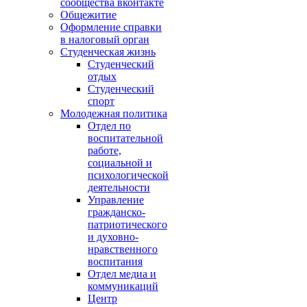
сообщества вконтакте
Общежитие
Оформление справки
в налоговый орган
Студенческая жизнь
Студенческий
отдых
Студенческий
спорт
Молодежная политика
Отдел по
воспитательной
работе,
социальной и
психологической
деятельности
Управление
гражданско-
патриотического
и духовно-
нравственного
воспитания
Отдел медиа и
коммуникаций
Центр