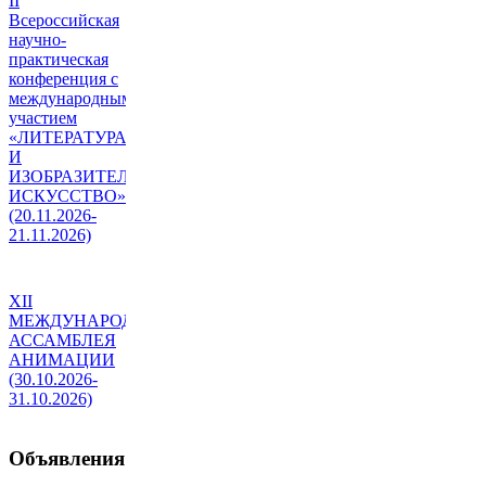
II
Всероссийская
научно-
практическая
конференция с
международным
участием
«ЛИТЕРАТУРА
И
ИЗОБРАЗИТЕЛЬНОЕ
ИСКУССТВО»
(20.11.2026-
21.11.2026)
XII
МЕЖДУНАРОДНАЯ
АССАМБЛЕЯ
АНИМАЦИИ
(30.10.2026-
31.10.2026)
Объявления