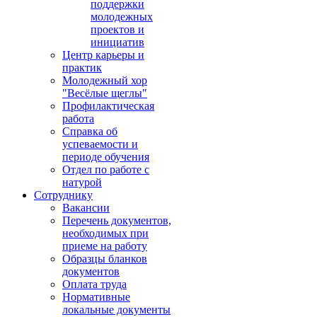
поддержки
молодежных
проектов и
инициатив
Центр карьеры и
практик
Молодежный хор
"Весёлые щеглы"
Профилактическая
работа
Справка об
успеваемости и
периоде обучения
Отдел по работе с
натурой
Сотруднику
Вакансии
Перечень документов,
необходимых при
приеме на работу
Образцы бланков
документов
Оплата труда
Нормативные
локальные документы