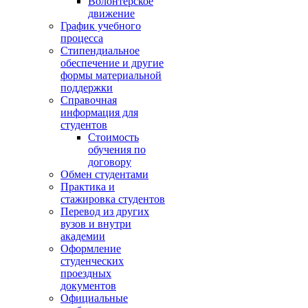
Волонтёрское
движение
График учебного
процесса
Стипендиальное
обеспечение и другие
формы материальной
поддержки
Справочная
информация для
студентов
Cтоимость
обучения по
договору
Обмен студентами
Практика и
стажировка студентов
Перевод из других
вузов и внутри
академии
Оформление
студенческих
проездных
документов
Официальные