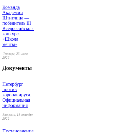
Команда
Академии
Штиглица —
победитель III
Всероссийского
конкурса
«Школа
мечты»
Четверг, 23 июля
2026
Документы
Петербург
против
коронавируса.
Официальная
информация
Вторник, 18 октября
2022
Постановление