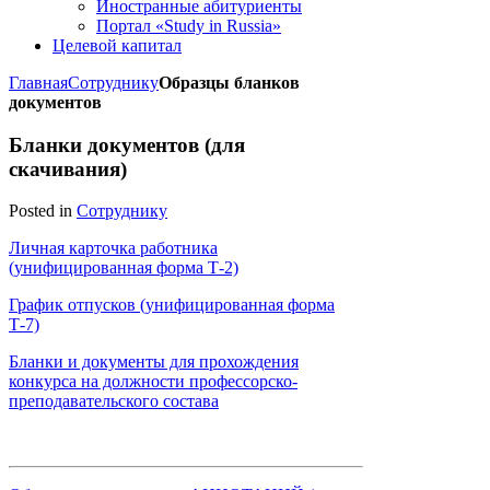
Иностранные абитуриенты
Портал «Study in Russia»
Целевой капитал
Главная
Сотруднику
Образцы бланков
документов
Бланки документов (для
скачивания)
Posted in
Сотруднику
Личная карточка работника
(унифицированная форма Т-2)
График отпусков (унифицированная форма
Т-7)
Бланки и документы для прохождения
конкурса на должности профессорско-
преподавательского состава