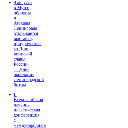
9 августа
в Музее
обороны
и
блокады
Ленинграда
открывается
выставка,
приуроченная
ко Дню
воинской
славы
России
— Дню
окончания
Ленинградской
битвы
II
Всероссийская
научно-
практическая
конференция
с
международным