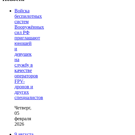
Войска
беспилотных
систем
Вооружённых
сил РФ
приглашают
юношей
и
девушек
на
службу в
качестве
операторов
FPV-
дронов и
других
специалистов
Четверг,
05
февраля
2026
9 августа