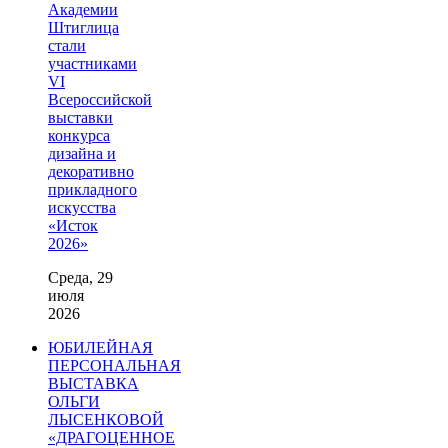
Академии
Штиглица
стали
участниками
VI
Всероссийской
выставки
конкурса
дизайна и
декоративно
прикладного
искусства
«Исток
2026»
Среда, 29
июля
2026
ЮБИЛЕЙНАЯ
ПЕРСОНАЛЬНАЯ
ВЫСТАВКА
ОЛЬГИ
ЛЫСЕНКОВОЙ
«ДРАГОЦЕННОЕ