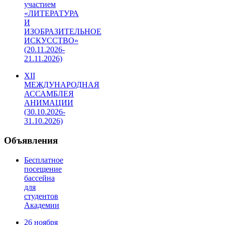
участием
«ЛИТЕРАТУРА
И
ИЗОБРАЗИТЕЛЬНОЕ
ИСКУССТВО»
(20.11.2026-
21.11.2026)
XII
МЕЖДУНАРОДНАЯ
АССАМБЛЕЯ
АНИМАЦИИ
(30.10.2026-
31.10.2026)
Объявления
Бесплатное
посещение
бассейна
для
студентов
Академии
26 ноября