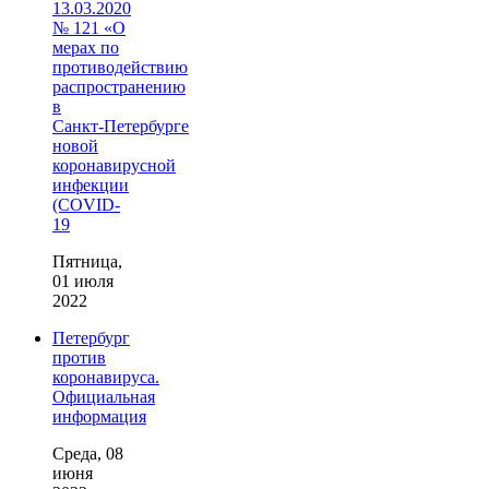
13.03.2020
№ 121 «О
мерах по
противодействию
распространению
в
Санкт‑Петербурге
новой
коронавирусной
инфекции
(COVID-
19
Пятница,
01 июля
2022
Петербург
против
коронавируса.
Официальная
информация
Среда, 08
июня