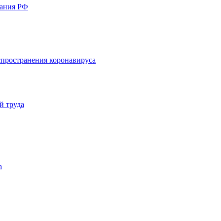
вания РФ
пространения коронавируса
й труда
а