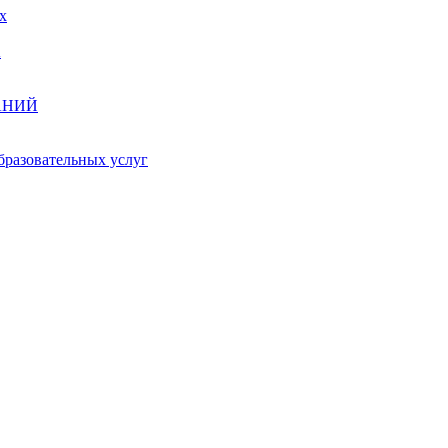
х
А
АНИЙ
бразовательных услуг