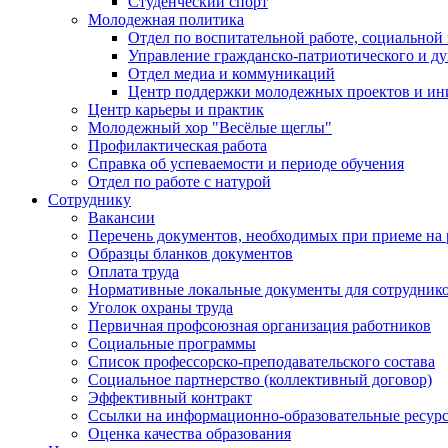
Студенческий спорт
Молодежная политика
Отдел по воспитательной работе, социальной
Управление гражданско-патриотического и д
Отдел медиа и коммуникаций
Центр поддержки молодежных проектов и ин
Центр карьеры и практик
Молодежный хор "Весёлые щеглы"
Профилактическая работа
Справка об успеваемости и периоде обучения
Отдел по работе с натурой
Сотруднику
Вакансии
Перечень документов, необходимых при приеме на 
Образцы бланков документов
Оплата труда
Нормативные локальные документы для сотрудник
Уголок охраны труда
Первичная профсоюзная организация работников
Социальные программы
Список профессорско-преподавательского состава
Социальное партнерство (коллективный договор)
Эффективный контракт
Ссылки на информационно-образовательные ресур
Оценка качества образования