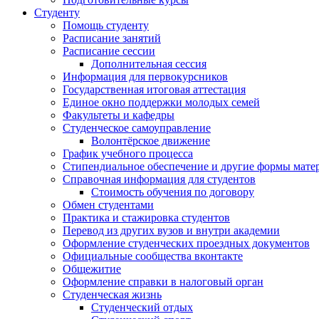
Студенту
Помощь студенту
Расписание занятий
Расписание сессии
Дополнительная сессия
Информация для первокурсников
Государственная итоговая аттестация
Единое окно поддержки молодых семей
Факультеты и кафедры
Студенческое самоуправление
Волонтёрское движение
График учебного процесса
Стипендиальное обеспечение и другие формы мате
Справочная информация для студентов
Cтоимость обучения по договору
Обмен студентами
Практика и стажировка студентов
Перевод из других вузов и внутри академии
Оформление студенческих проездных документов
Официальные сообщества вконтакте
Общежитие
Оформление справки в налоговый орган
Студенческая жизнь
Студенческий отдых