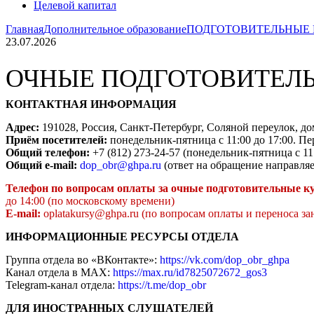
Целевой капитал
Главная
Дополнительное образование
ПОДГОТОВИТЕЛЬНЫЕ
23.07.2026
ОЧНЫЕ ПОДГОТОВИТЕЛ
КОНТАКТНАЯ ИНФОРМАЦИЯ
Адрес:
191028, Россия, Санкт-Петербург, Соляной переулок, до
Приём посетителей:
понедельник-пятница с 11:00 до 17:00. Пер
Общий телефон:
+7 (812) 273-24-57 (понедельник-пятница с 11
Общий e-mail:
dop_obr@ghpa.ru
(ответ на обращение направляе
Телефон по вопросам оплаты за очные подготовительные к
до 14:00 (по московскому времени)
E
-mail:
oplatakursy@ghpa.ru
(по вопросам оплаты и переноса за
ИНФОРМАЦИОННЫЕ РЕСУРСЫ ОТДЕЛА
Группа отдела во «ВКонтакте»:
https://vk.com/dop_obr_ghpa
Канал отдела в MAX:
https://max.ru/id7825072672_gos3
Telegram-канал отдела:
https://t.me/dop_obr
ДЛЯ ИНОСТРАННЫХ СЛУШАТЕЛЕЙ