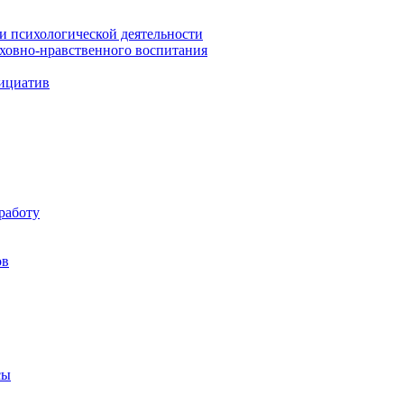
 и психологической деятельности
уховно-нравственного воспитания
ициатив
работу
ов
сы