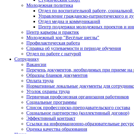
Молодежная политика
Отдел по воспитательной работе, социальной
Управление гражданско-патриотического и д
Отдел медиа и коммуникаций
Центр поддержки молодежных проектов и ин
Центр карьеры и практик
Молодежный хор "Весёлые щеглы"
Профилактическая работа
Справка об успеваемости и периоде обучения
Отдел по работе с натурой
Сотруднику
Вакансии
Перечень документов, необходимых при приеме на 
Образцы бланков документов
Оплата труда
Нормативные локальные документы для сотрудник
Уголок охраны труда
Первичная профсоюзная организация работников
Социальные программы
Список профессорско-преподавательского состава
Социальное партнерство (коллективный договор)
Эффективный контракт
Ссылки на информационно-образовательные ресур
Оценка качества образования