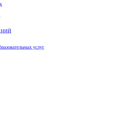
х
А
АНИЙ
бразовательных услуг