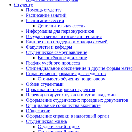
Студенту
Помощь студенту
Расписание занятий
Расписание сессии
Дополнительная сессия
Информация для первокурсников
Государственная итоговая аттестация
Единое окно поддержки молодых семей
Факультеты и кафедры
Студенческое самоуправление
Волонтёрское движение
График учебного процесса
Стипендиальное обеспечение и другие формы мате
Справочная информация для студентов
Cтоимость обучения по договору
Обмен студентами
Практика и стажировка студентов
Перевод из других вузов и внутри академии
Оформление студенческих проездных документов
Официальные сообщества вконтакте
Общежитие
Оформление справки в налоговый орган
Студенческая жизнь
Студенческий отдых
Студенческий спорт