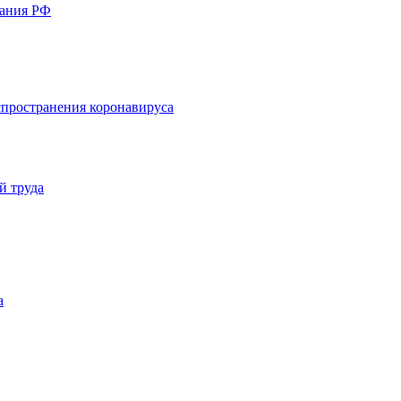
вания РФ
пространения коронавируса
й труда
а