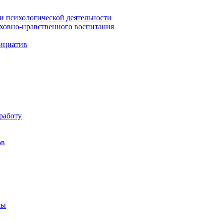
 и психологической деятельности
уховно-нравственного воспитания
ициатив
работу
ов
сы