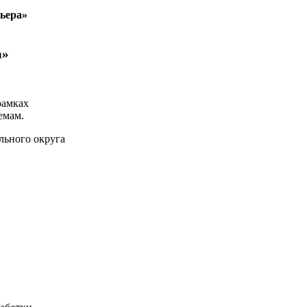
ьера»
а»
рамках
емам.
льного округа