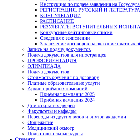
Инструкция по подаче заявления на Госуслуга
РЕГИСТРАЦИЯ. РУССКИЙ И ЛИТЕРАТУР
КОНСУЛЬТАЦИИ
РАСПИСАНИЕ
РЕЗУЛЬТАТЫ ВСТУПИТЕЛЬНЫХ ИСПЫТ
Конкурсные рейтинговые списки
Сведения о зачислении
Заключение договоров на оказание платных о
Запись на подачу документов
Подача документов для иностранцев
ПРОФОРИЕНТАЦИЯ
ОЛИМПИАДА
Подача документов
Стоимость обучения по договору
Платные образовательные услуги
Архив приёмных кампаний
Приёмная кампания 2025
Приёмная кампания 2024
Дни открытых дверей
Факультеты и кафедры
Переводы из других вузов и внутри академии
Общежитие
Медицинский осмотр
Подготовительные курсы
Студенту