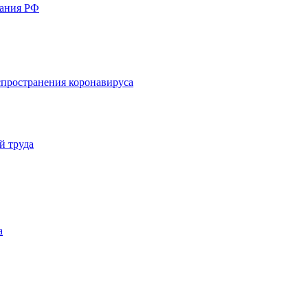
вания РФ
пространения коронавируса
й труда
а