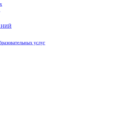
х
А
АНИЙ
бразовательных услуг