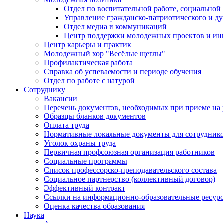
Отдел по воспитательной работе, социальной
Управление гражданско-патриотического и д
Отдел медиа и коммуникаций
Центр поддержки молодежных проектов и ин
Центр карьеры и практик
Молодежный хор "Весёлые щеглы"
Профилактическая работа
Справка об успеваемости и периоде обучения
Отдел по работе с натурой
Сотруднику
Вакансии
Перечень документов, необходимых при приеме на 
Образцы бланков документов
Оплата труда
Нормативные локальные документы для сотрудник
Уголок охраны труда
Первичная профсоюзная организация работников
Социальные программы
Список профессорско-преподавательского состава
Социальное партнерство (коллективный договор)
Эффективный контракт
Ссылки на информационно-образовательные ресур
Оценка качества образования
Наука