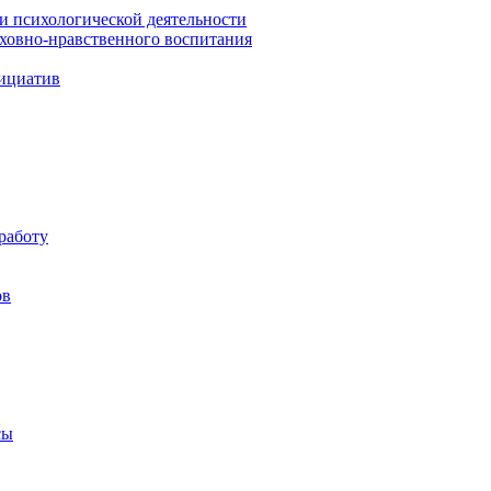
 и психологической деятельности
уховно-нравственного воспитания
ициатив
работу
ов
сы