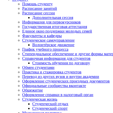
Помощь студенту
Расписание занятий
Расписание сессии
Дополнительная сессия
Информация для первокурсников
Государственная итоговая аттестация
Единое окно поддержки молодых семей
Факультеты и кафедры
Студенческое самоуправление
Волонтёрское движение
График учебного процесса
Стипендиальное обеспечение и другие формы мате
Справочная информация для студентов
Cтоимость обучения по договору
Обмен студентами
Практика и стажировка студентов
Перевод из других вузов и внутри академии
Оформление студенческих проездных документов
Официальные сообщества вконтакте
Общежитие
Оформление справки в налоговый орган
Студенческая жизнь
Студенческий отдых
Студенческий спорт
Молодежная политика