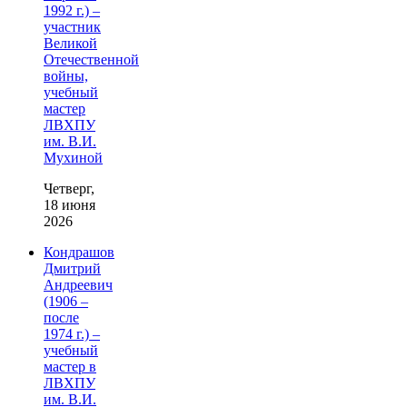
1992 г.) –
участник
Великой
Отечественной
войны,
учебный
мастер
ЛВХПУ
им. В.И.
Мухиной
Четверг,
18 июня
2026
Кондрашов
Дмитрий
Андреевич
(1906 –
после
1974 г.) –
учебный
мастер в
ЛВХПУ
им. В.И.