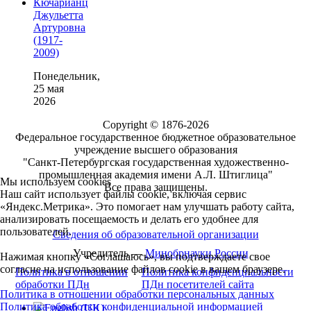
Кючарианц
Джульетта
Артуровна
(1917-
2009)
Понедельник,
25 мая
2026
Copyright © 1876-2026
Федеральное государственное бюджетное образовательное
учреждение высшего образования
"Санкт-Петербургская государственная художественно-
промышленная академия имени А.Л. Штиглица"
Мы используем cookies
Все права защищены.
Наш сайт использует файлы cookie, включая сервис
«Яндекс.Метрика». Это помогает нам улучшать работу сайта,
анализировать посещаемость и делать его удобнее для
пользователей.
Сведения об образовательной организации
Учредитель —
Минобрнауки России
Нажимая кнопку «Соглашаюсь», вы подтверждаете свое
согласие на использование файлов cookie в вашем браузере.
Политика в отношении
Политика конфиденциальности
обработки ПДн
ПДн посетителей сайта
Политика в отношении обработки персональных данных
Политика обработки конфиденциальной информацией