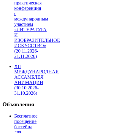
практическая
конференция
с
международным
участием
«ЛИТЕРАТУРА
И
ИЗОБРАЗИТЕЛЬНОЕ
ИСКУССТВО»
(20.11.2026-
21.11.2026)
XII
МЕЖДУНАРОДНАЯ
АССАМБЛЕЯ
АНИМАЦИИ
(30.10.2026-
31.10.2026)
Объявления
Бесплатное
посещение
бассейна
для