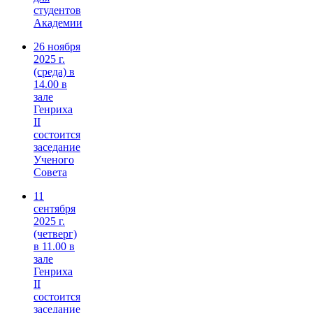
студентов
Академии
26 ноября
2025 г.
(среда) в
14.00 в
зале
Генриха
II
состоится
заседание
Ученого
Совета
11
сентября
2025 г.
(четверг)
в 11.00 в
зале
Генриха
II
состоится
заседание