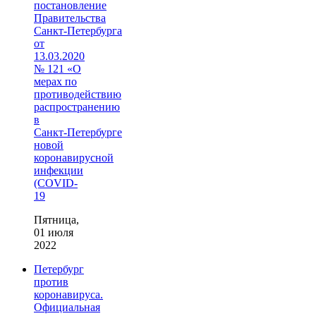
постановление
Правительства
Санкт‑Петербурга
от
13.03.2020
№ 121 «О
мерах по
противодействию
распространению
в
Санкт‑Петербурге
новой
коронавирусной
инфекции
(COVID-
19
Пятница,
01 июля
2022
Петербург
против
коронавируса.
Официальная