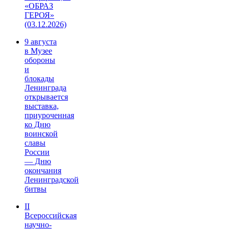
«ОБРАЗ
ГЕРОЯ»
(03.12.2026)
9 августа
в Музее
обороны
и
блокады
Ленинграда
открывается
выставка,
приуроченная
ко Дню
воинской
славы
России
— Дню
окончания
Ленинградской
битвы
II
Всероссийская
научно-