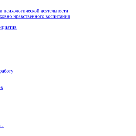
 и психологической деятельности
уховно-нравственного воспитания
ициатив
работу
ов
сы