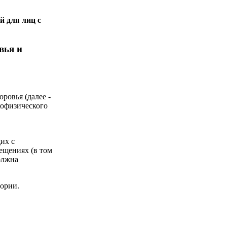
й для лиц с
вья и
ровья (далее -
хофизического
их с
ещениях (в том
олжна
ории.