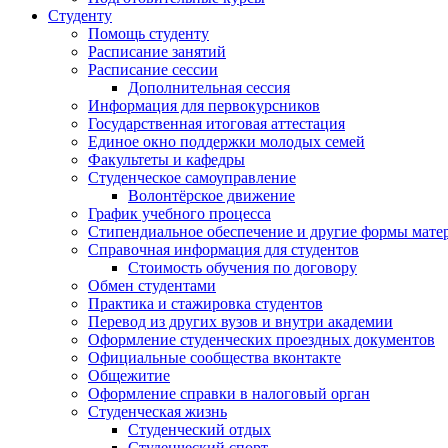
Студенту
Помощь студенту
Расписание занятий
Расписание сессии
Дополнительная сессия
Информация для первокурсников
Государственная итоговая аттестация
Единое окно поддержки молодых семей
Факультеты и кафедры
Студенческое самоуправление
Волонтёрское движение
График учебного процесса
Стипендиальное обеспечение и другие формы мате
Справочная информация для студентов
Cтоимость обучения по договору
Обмен студентами
Практика и стажировка студентов
Перевод из других вузов и внутри академии
Оформление студенческих проездных документов
Официальные сообщества вконтакте
Общежитие
Оформление справки в налоговый орган
Студенческая жизнь
Студенческий отдых
Студенческий спорт