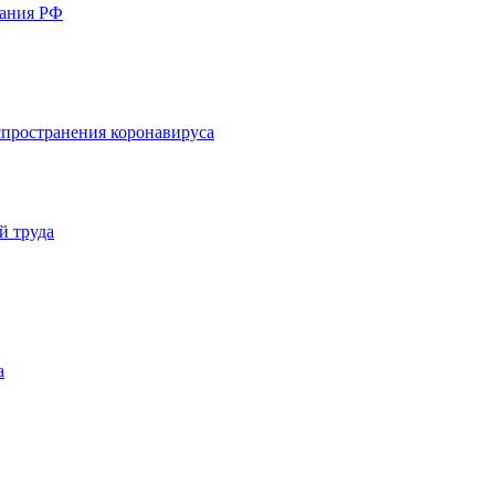
вания РФ
пространения коронавируса
й труда
а