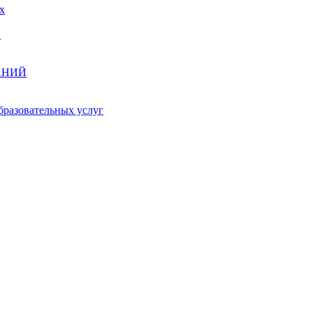
х
А
АНИЙ
бразовательных услуг