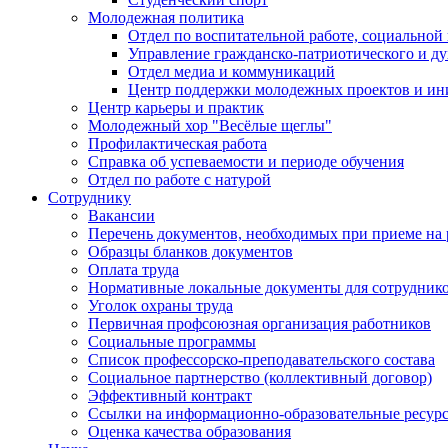
Молодежная политика
Отдел по воспитательной работе, социальной
Управление гражданско-патриотического и д
Отдел медиа и коммуникаций
Центр поддержки молодежных проектов и ин
Центр карьеры и практик
Молодежный хор "Весёлые щеглы"
Профилактическая работа
Справка об успеваемости и периоде обучения
Отдел по работе с натурой
Сотруднику
Вакансии
Перечень документов, необходимых при приеме на 
Образцы бланков документов
Оплата труда
Нормативные локальные документы для сотрудник
Уголок охраны труда
Первичная профсоюзная организация работников
Социальные программы
Список профессорско-преподавательского состава
Социальное партнерство (коллективный договор)
Эффективный контракт
Ссылки на информационно-образовательные ресур
Оценка качества образования