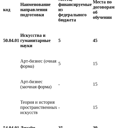
Места по
Наименование
финансируемые
договорам
код
направления
из
об
подготовки
федерального
обучении
бюджета
Искусства и
50.04.01
гуманитарные
5
45
науки
Арт-бизнес (очная
5
15
форма)
Арт-бизнес
-
15
(заочная форма)
Теория и история
пространственных
-
15
искусств
54.04.01
Дизайн
35
39