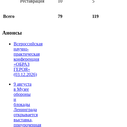
Реставрация
10
5
Всего
79
119
Анонсы
Всероссийская
научно-
практическая
конференция
«ОБРАЗ
ГЕРОЯ»
(03.12.2026)
9 августа
в Музее
обороны
и
блокады
Ленинграда
открывается
выставка,
приуроченная