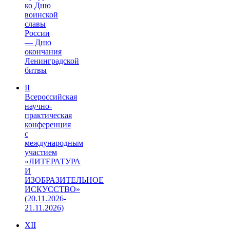
ко Дню
воинской
славы
России
— Дню
окончания
Ленинградской
битвы
II
Всероссийская
научно-
практическая
конференция
с
международным
участием
«ЛИТЕРАТУРА
И
ИЗОБРАЗИТЕЛЬНОЕ
ИСКУССТВО»
(20.11.2026-
21.11.2026)
XII