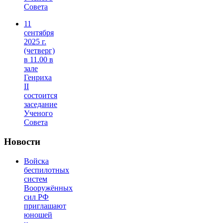
Совета
11
сентября
2025 г.
(четверг)
в 11.00 в
зале
Генриха
II
состоится
заседание
Ученого
Совета
Новости
Войска
беспилотных
систем
Вооружённых
сил РФ
приглашают
юношей