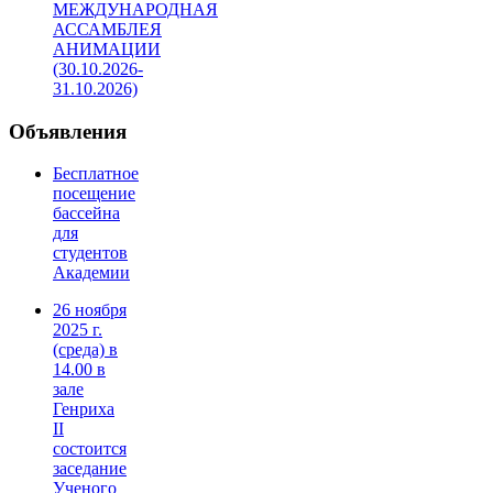
МЕЖДУНАРОДНАЯ
АССАМБЛЕЯ
АНИМАЦИИ
(30.10.2026-
31.10.2026)
Объявления
Бесплатное
посещение
бассейна
для
студентов
Академии
26 ноября
2025 г.
(среда) в
14.00 в
зале
Генриха
II
состоится
заседание
Ученого