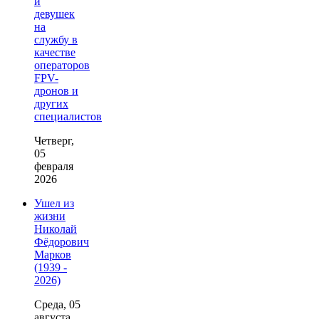
и
девушек
на
службу в
качестве
операторов
FPV-
дронов и
других
специалистов
Четверг,
05
февраля
2026
Ушел из
жизни
Николай
Фёдорович
Марков
(1939 -
2026)
Среда, 05
августа