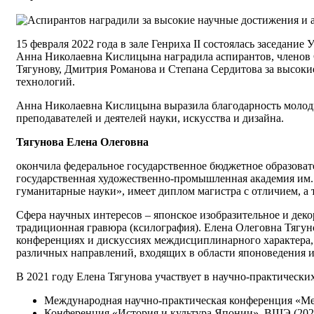
15 февраля 2022 года в зале Генриха II состоялась заседани
Анна Николаевна Кислицына наградила аспирантов, членов
Тягунову, Дмитрия Романова и Степана Сердитова за высоки
технологий.
Анна Николаевна Кислицына выразила благодарность молод
преподавателей и деятелей науки, искусства и дизайна.
Тягунова Елена Олеговна
окончила федеральное государственное бюджетное образова
государственная художественно-промышленная академия им.
гуманитарные науки», имеет диплом магистра с отличием, а 
Сфера научных интересов – японское изобразительное и деко
традиционная гравюра (ксилография). Елена Олеговна Тягуно
конференциях и дискуссиях междисциплинарного характера, п
различных направлений, входящих в области японоведения и
В 2021 году Елена Тягунова участвует в научно-практически
Международная научно-практическая конференция «Мес
Конференция «История и культура Японии», ВШЭ (2021