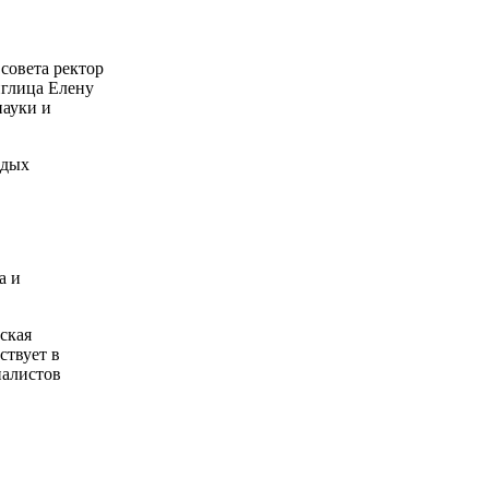
 совета ректор
глица Елену
науки и
одых
а и
ская
ствует в
иалистов