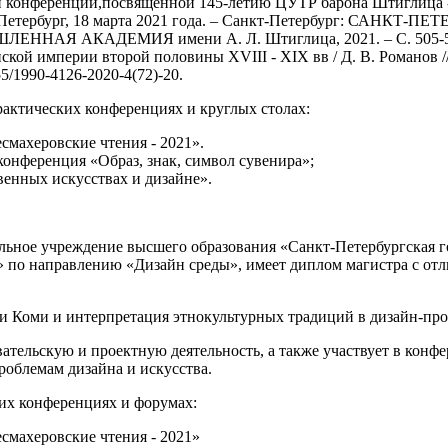
ой конференции,посвященной 145-летию ЦУТР барона Штиглиц
Петербург, 18 марта 2021 года. – Санкт-Петербург: САНКТ-П
Я АКАДЕМИЯ имени А. Л. Штиглица, 2021. – С. 505-5
ской империи второй половины XVIII - XIX вв / Д. В. Романов /
55/1990-4126-2020-4(72)-20.
актических конференциях и круглых столах:
махеровские чтения - 2021».
конференция «Образ, знак, символ сувенира»;
венных искусствах и дизайне».
льное учреждение высшего образования «Санкт-Петербургская г
 по направлению «Дизайн среды», имеет диплом магистра с отл
и Коми и интерпретация этнокультурных традиций в дизайн-пр
ательскую и проектную деятельность, а также участвует в конф
облемам дизайна и искусства.
ких конференциях и форумах:
махеровские чтения - 2021»