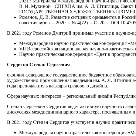
2021 : Материалы международной научно-практическ
В. И. Мухиной - СПГХПА им. А. Л. Штиглица, Санкт-
ГОСУДАРСТВЕННАЯ ХУДОЖЕСТВЕННО-ПРОМЫШЛЕННА
Романов, Д. В. Развитие ситцевых орнаментов в Россий
известия вузов. – 2020. – № 4(72). – С. 20. – DOI 10.470
В 2021 году Романов Дмитрий принимал участие в научно-пр
Международная научно-практическая конференция «Мес
VII Всероссийская национальная научно-практическая 
Научно-практическая конференция «Цвет в пространст
Сердитов Степан Сергеевич
окончил федеральное государственное бюджетное образовате
художественно-промышленная академия им. А. Л. Штиглица»
года преподаватель кафедры средового дизайна.
Сфера научных интересов – региональный дизайн Республик
Степан Сергеевич Сердитов ведёт активную научно-исследов
дискуссиях междисциплинарного характера, посвященным пр
В 2021 году Степан Сердитов участвует в научно-практичес
Международная научно-практическая конференция «Мес