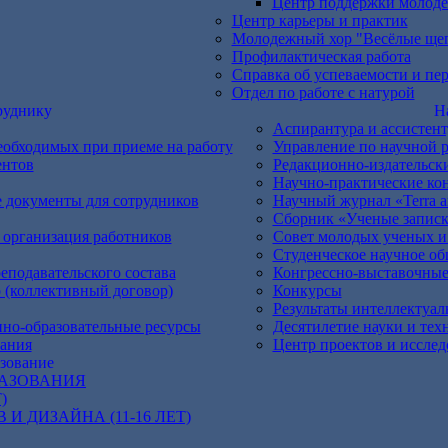
Центр поддержки молоде
Центр карьеры и практик
Молодежный хор "Весёлые ще
Профилактическая работа
Справка об успеваемости и пе
Отдел по работе с натурой
руднику
Н
Аспирантура и ассистен
еобходимых при приеме на работу
Управление по научной р
ентов
Редакционно-издательск
Научно-практические ко
 документы для сотрудников
Научный журнал «Terra ar
Сборник «Ученые запис
организация работников
Совет молодых ученых и
Студенческое научное о
еподавательского состава
Конгрессно-выставочные
 (коллективный договор)
Конкурсы
Результаты интеллектуал
но-образовательные ресурсы
Десятилетие науки и тех
вания
Центр проектов и иссле
зование
РАЗОВАНИЯ
)
 ДИЗАЙНА (11-16 ЛЕТ)