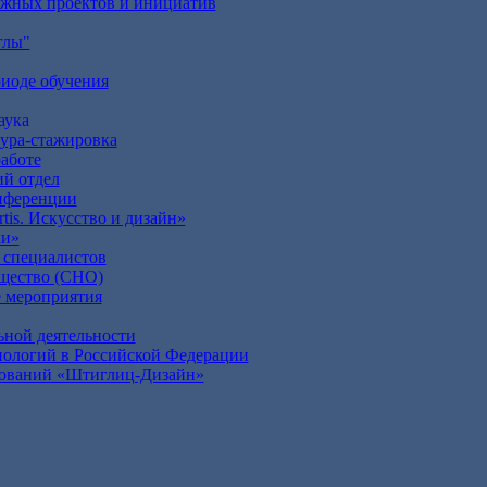
жных проектов и инициатив
глы"
риоде обучения
аука
тура-стажировка
аботе
ий отдел
нференции
tis. Искусство и дизайн»
ки»
 специалистов
бщество (СНО)
 мероприятия
ьной деятельности
нологий в Российской Федерации
дований «Штиглиц-Дизайн»