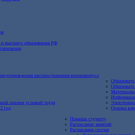
ие
 и высшего образования РФ
рганизации
предупреждения распространения коронавируса
Образоват
Образовате
Материальн
Информация
ьной оценки условий труда
Электронна
2 год
Оценка кач
Помощь студенту
Расписание занятий
Расписание сессии