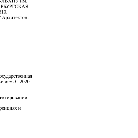
а -ЛВХПУ им.
ЕТЕРБУРГСКАЯ
10.
/ Архитектон:
осударственная
ичием. С 2020
оектировании.
еренциях и