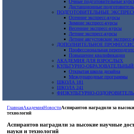
Очные подготовительные курс
Дистанционные подготовитель
ПОДГОТОВИТЕЛЬНЫЕ ЭКСПРЕС
Осенние экспресс-курсы
Зимние экспресс-курсы
Весенние экспресс-курсы
Летние экспресс-курсы
Летние августовские экспресс
ДОПОЛНИТЕЛЬНОЕ ПРОФЕССИО
Профессиональная переподгот
Повышение квалификации
АКАДЕМИЯ ДЛЯ ВЗРОСЛЫХ
КУЛЬТУРНО-ОБРАЗОВАТЕЛЬНЫЙ
Открытая школа дизайна
Международные программы
ШКОЛА 181
ШКОЛА 241
ФИЗКУЛЬТУРНО-ОЗДОРОВИТЕЛ
Главная
Академия
Новости
Аспирантов наградили за высоки
технологий
Аспирантов наградили за высокие научные дост
науки и технологий