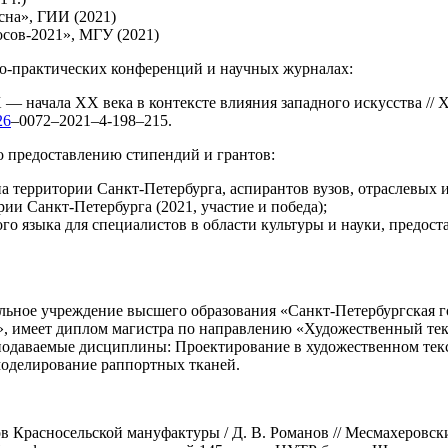
сна», ГИИ (2021)
ов-2021», МГУ (2021)
но-практических конференций и научных журналах:
— начала XX века в контексте влияния западного искусства // 
26
–0072–2021–4-198–215.
о предоставлению стипендий и грантов:
а территории Санкт-Петербурга, аспирантов вузов, отраслевых 
ии Санкт-Петербурга (2021, участие и победа);
о языка для специалистов в области культуры и науки, предост
льное учреждение высшего образования «Санкт-Петербургская г
, имеет диплом магистра по направлению «Художественный тек
еподаваемые дисциплины: Проектирование в художественном текс
моделирование раппортных тканей.
в Красносельской мануфактуры / Д. В. Романов // Месмахеровски