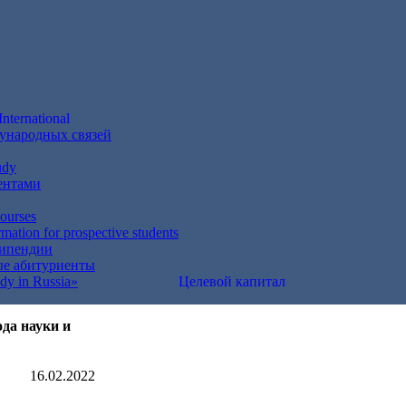
International
ународных связей
udy
ентами
courses
mation for prospective students
типендии
е абитуриенты
dy in Russia»
Целевой капитал
да науки и
16.02.2022