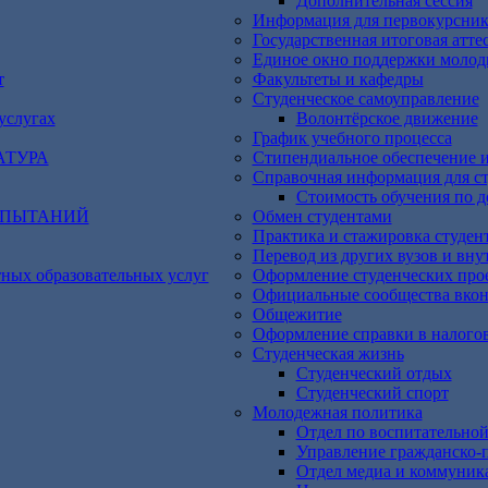
Дополнительная сессия
Информация для первокурсник
Государственная итоговая атте
Единое окно поддержки молод
т
Факультеты и кафедры
Студенческое самоуправление
услугах
Волонтёрское движение
График учебного процесса
АТУРА
Стипендиальное обеспечение 
Справочная информация для с
Cтоимость обучения по д
СПЫТАНИЙ
Обмен студентами
Практика и стажировка студен
Перевод из других вузов и вну
тных образовательных услуг
Оформление студенческих про
Официальные сообщества вкон
Общежитие
Оформление справки в налого
Студенческая жизнь
Студенческий отдых
Студенческий спорт
Молодежная политика
Отдел по воспитательной
Управление гражданско-п
Отдел медиа и коммуник