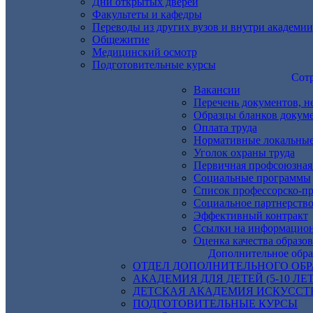
Дни открытых дверей
Факультеты и кафедры
Переводы из других вузов и внутри академии
Общежитие
Медицинский осмотр
Подготовительные курсы
Сот
Вакансии
Перечень документов, н
Образцы бланков докум
Оплата труда
Нормативные локальные
Уголок охраны труда
Первичная профсоюзная 
Социальные программы
Список профессорско-пр
Социальное партнерство
Эффективный контракт
Ссылки на информацион
Оценка качества образо
Дополнительное обра
ОТДЕЛ ДОПОЛНИТЕЛЬНОГО ОБ
АКАДЕМИЯ ДЛЯ ДЕТЕЙ (5-10 ЛЕТ
ДЕТСКАЯ АКАДЕМИЯ ИСКУССТВ И
ПОДГОТОВИТЕЛЬНЫЕ КУРСЫ