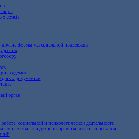
ов
стация
ых семей
и другие формы материальной поддержки
тудентов
оговору
тов
три академии
ездных документов
такте
вый орган
 работе, социальной и психологической деятельности
атриотического и духовно-нравственного воспитания
аций