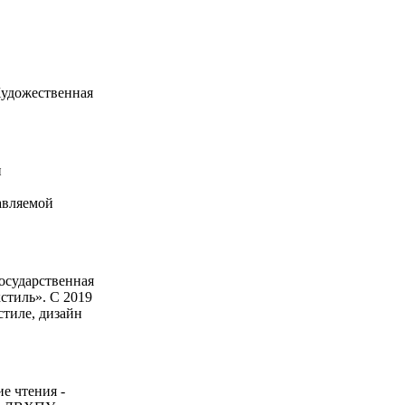
Художественная
и
авляемой
осударственная
стиль». С 2019
тиле, дизайн
е чтения -