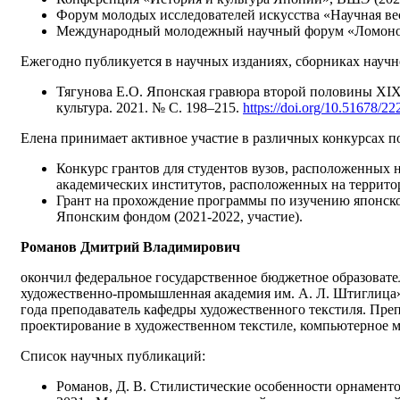
Форум молодых исследователей искусства «Научная ве
Международный молодежный научный форум «Ломонос
Ежегодно публикуется в научных изданиях, сборниках науч
Тягунова Е.О. Японская гравюра второй половины XIX 
культура. 2021. № С. 198–215.
https://doi.org/10.51678/22
Елена принимает активное участие в различных конкурсах п
Конкурс грантов для студентов вузов, расположенных н
академических институтов, расположенных на территор
Грант на прохождение программы по изучению японског
Японским фондом (2021-2022, участие).
Романов Дмитрий Владимирович
окончил федеральное государственное бюджетное образовате
художественно-промышленная академия им. А. Л. Штиглица»
года преподаватель кафедры художественного текстиля. Пр
проектирование в художественном текстиле, компьютерное 
Список научных публикаций:
Романов, Д. В. Стилистические особенности орнаменто