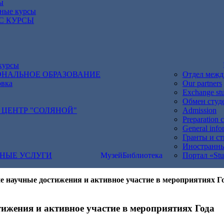
ы
ные курсы
С КУРСЫ
-курсы
НАЛЬНОЕ ОБРАЗОВАНИЕ
Отдел межд
овка
Our partners
Exchange st
Обмен студ
 ЦЕНТР "СОЛЯНОЙ"
Admission
Preparation 
General infor
Гранты и с
Иностранны
ЬНЫЕ УСЛУГИ
Музей
Библиотека
Портал «Stu
е научные достижения и активное участие в мероприятиях Го
ижения и активное участие в мероприятиях Года