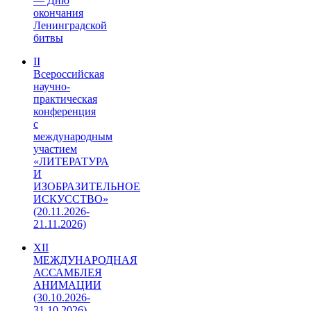
— Дню
окончания
Ленинградской
битвы
II
Всероссийская
научно-
практическая
конференция
с
международным
участием
«ЛИТЕРАТУРА
И
ИЗОБРАЗИТЕЛЬНОЕ
ИСКУССТВО»
(20.11.2026-
21.11.2026)
XII
МЕЖДУНАРОДНАЯ
АССАМБЛЕЯ
АНИМАЦИИ
(30.10.2026-
31.10.2026)