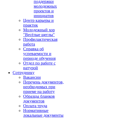
поддержки
молодежных
проектов и
инициатив
Центр карьеры и
практик
Молодежный хор
"Весёлые щеглы"
Профилактическая
работа
Справка об
успеваемости и
периоде обучения
Отдел по работе с
натурой
Сотруднику
Вакансии
Перечень документов,
необходимых при
приеме на работу
Образцы бланков
документов
Оплата труда
Нормативные
локальные документы