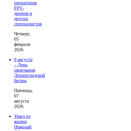
операторов
FPV-
дронов и
других
специалистов
Четверг,
05
февраля
2026
9 августа
– День
окончания
Ленинградской
битвы
Пятница,
07
августа
2026
Ушел из
жизни
Николай