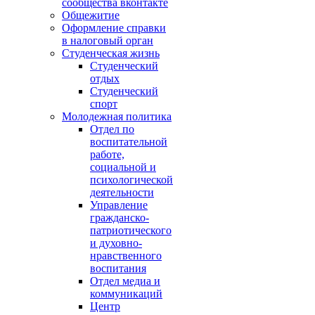
сообщества вконтакте
Общежитие
Оформление справки
в налоговый орган
Студенческая жизнь
Студенческий
отдых
Студенческий
спорт
Молодежная политика
Отдел по
воспитательной
работе,
социальной и
психологической
деятельности
Управление
гражданско-
патриотического
и духовно-
нравственного
воспитания
Отдел медиа и
коммуникаций
Центр