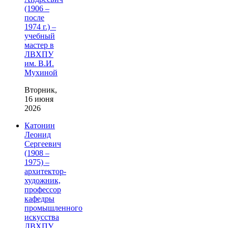
(1906 –
после
1974 г.) –
учебный
мастер в
ЛВХПУ
им. В.И.
Мухиной
Вторник,
16 июня
2026
Катонин
Леонид
Сергеевич
(1908 –
1975) –
архитектор-
художник,
профессор
кафедры
промышленного
искусства
ЛВХПУ