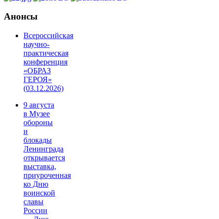
Анонсы
Всероссийская
научно-
практическая
конференция
«ОБРАЗ
ГЕРОЯ»
(03.12.2026)
9 августа
в Музее
обороны
и
блокады
Ленинграда
открывается
выставка,
приуроченная
ко Дню
воинской
славы
России