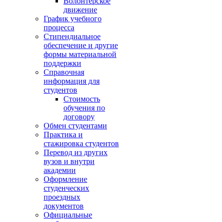
Волонтёрское
движение
График учебного
процесса
Стипендиальное
обеспечение и другие
формы материальной
поддержки
Справочная
информация для
студентов
Cтоимость
обучения по
договору
Обмен студентами
Практика и
стажировка студентов
Перевод из других
вузов и внутри
академии
Оформление
студенческих
проездных
документов
Официальные