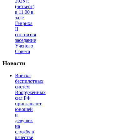
2025 г.
(четверг)
в 11.00 в
зале
Генриха
II
состоится
заседание
Ученого
Совета
Новости
Войска
беспилотных
систем
Вооружённых
сил РФ
приглашают
юношей
и
девушек
на
службу в
качестве