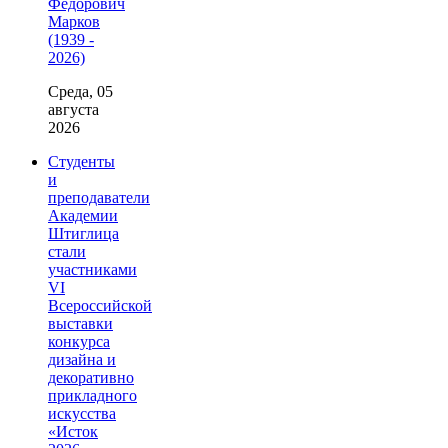
Фёдорович
Марков
(1939 -
2026)
Среда, 05
августа
2026
Студенты
и
преподаватели
Академии
Штиглица
стали
участниками
VI
Всероссийской
выставки
конкурса
дизайна и
декоративно
прикладного
искусства
«Исток