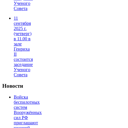
Ученого
Совета
11
сентября
2025 г.
(четверг)
в 11.00 в
зале
Генриха
II
состоится
заседание
Ученого
Совета
Новости
Войска
беспилотных
систем
Вооружённых
сил РФ
приглашают
юношей