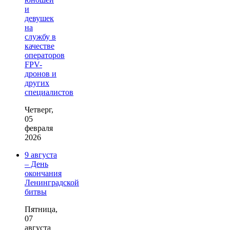
и
девушек
на
службу в
качестве
операторов
FPV-
дронов и
других
специалистов
Четверг,
05
февраля
2026
9 августа
– День
окончания
Ленинградской
битвы
Пятница,
07
августа