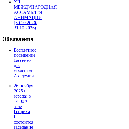
XII
МЕЖДУНАРОДНАЯ
АССАМБЛЕЯ
АНИМАЦИИ
(30.10.2026-
31.10.2026)
Объявления
Бесплатное
посещение
бассейна
для
студентов
Академии
26 ноября
2025 г.
(среда) в
14.00 в
зале
Генриха
II
состоится
заседание