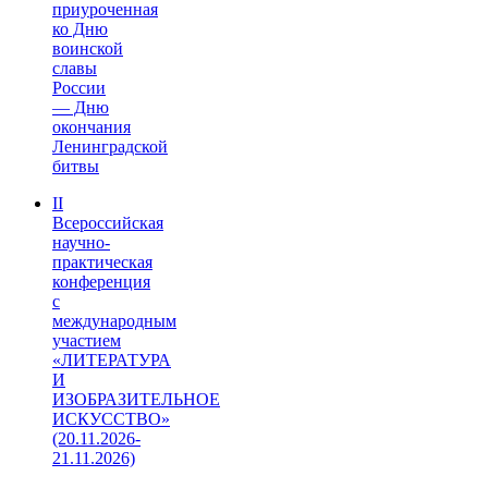
приуроченная
ко Дню
воинской
славы
России
— Дню
окончания
Ленинградской
битвы
II
Всероссийская
научно-
практическая
конференция
с
международным
участием
«ЛИТЕРАТУРА
И
ИЗОБРАЗИТЕЛЬНОЕ
ИСКУССТВО»
(20.11.2026-
21.11.2026)