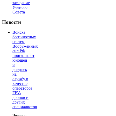
заседание
Ученого
Совета
Новости
Войска
беспилотных
систем
Вооружённых
сил РФ
приглашают
юношей
и
девушек
на
службу в
качестве
операторов
FPV-
дронов и
других
специалистов
Четверг,