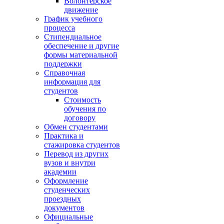
Волонтёрское
движение
График учебного
процесса
Стипендиальное
обеспечение и другие
формы материальной
поддержки
Справочная
информация для
студентов
Cтоимость
обучения по
договору
Обмен студентами
Практика и
стажировка студентов
Перевод из других
вузов и внутри
академии
Оформление
студенческих
проездных
документов
Официальные