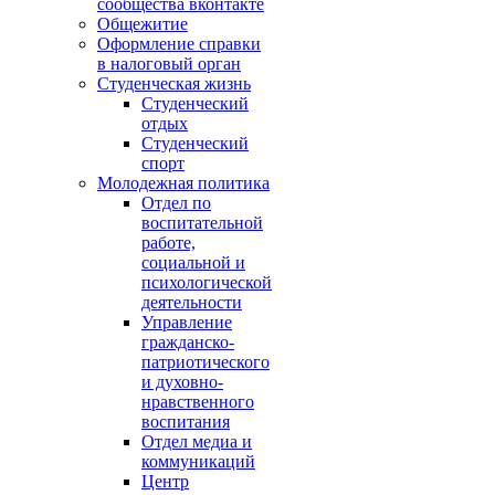
сообщества вконтакте
Общежитие
Оформление справки
в налоговый орган
Студенческая жизнь
Студенческий
отдых
Студенческий
спорт
Молодежная политика
Отдел по
воспитательной
работе,
социальной и
психологической
деятельности
Управление
гражданско-
патриотического
и духовно-
нравственного
воспитания
Отдел медиа и
коммуникаций
Центр