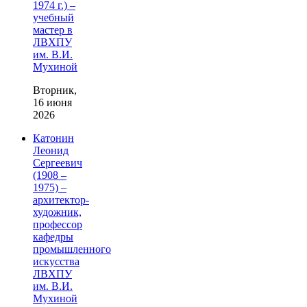
1974 г.) –
учебный
мастер в
ЛВХПУ
им. В.И.
Мухиной
Вторник,
16 июня
2026
Катонин
Леонид
Сергеевич
(1908 –
1975) –
архитектор-
художник,
профессор
кафедры
промышленного
искусства
ЛВХПУ
им. В.И.
Мухиной