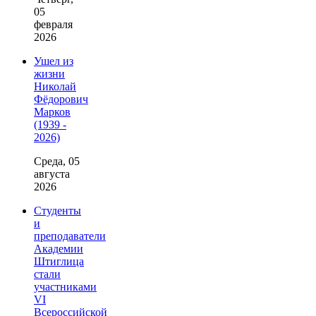
05
февраля
2026
Ушел из
жизни
Николай
Фёдорович
Марков
(1939 -
2026)
Среда, 05
августа
2026
Студенты
и
преподаватели
Академии
Штиглица
стали
участниками
VI
Всероссийской