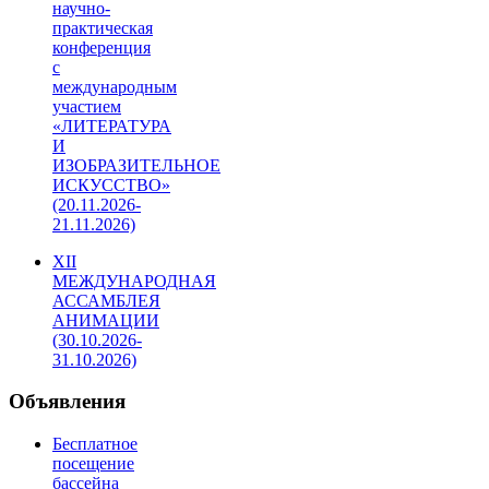
научно-
практическая
конференция
с
международным
участием
«ЛИТЕРАТУРА
И
ИЗОБРАЗИТЕЛЬНОЕ
ИСКУССТВО»
(20.11.2026-
21.11.2026)
XII
МЕЖДУНАРОДНАЯ
АССАМБЛЕЯ
АНИМАЦИИ
(30.10.2026-
31.10.2026)
Объявления
Бесплатное
посещение
бассейна