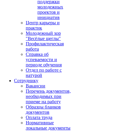
поддержки
молодежных
проектов и
инициатив
Центр карьеры и
практик
Молодежный хор
"Весёлые щеглы"
Профилактическая
работа
Справка об
успеваемости и
периоде обучения
Отдел по работе с
натурой
Сотруднику
Вакансии
Перечень документов,
необходимых при
приеме на работу
Образцы бланков
документов
Оплата труда
Нормативные
локальные документы