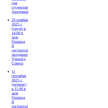
для
студентов
Академии
26 ноября
2025 г.
(среда) в
14.00 в
зале
Генриха
II
состоится
заседание
Ученого
Совета
11
сентября
2025 г.
(четверг)
в 11.00 в
зале
Генриха
II
состоится