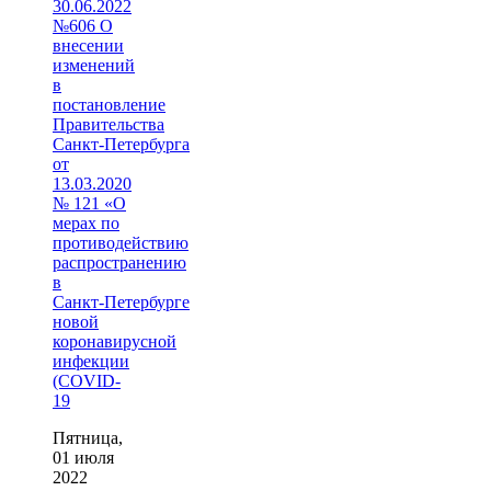
30.06.2022
№606 О
внесении
изменений
в
постановление
Правительства
Санкт‑Петербурга
от
13.03.2020
№ 121 «О
мерах по
противодействию
распространению
в
Санкт‑Петербурге
новой
коронавирусной
инфекции
(COVID-
19
Пятница,
01 июля
2022