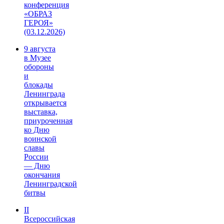
конференция
«ОБРАЗ
ГЕРОЯ»
(03.12.2026)
9 августа
в Музее
обороны
и
блокады
Ленинграда
открывается
выставка,
приуроченная
ко Дню
воинской
славы
России
— Дню
окончания
Ленинградской
битвы
II
Всероссийская