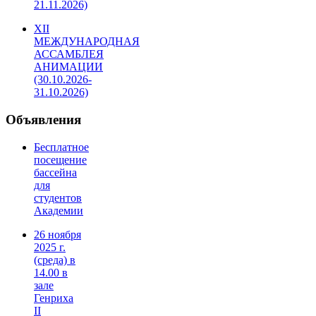
21.11.2026)
XII
МЕЖДУНАРОДНАЯ
АССАМБЛЕЯ
АНИМАЦИИ
(30.10.2026-
31.10.2026)
Объявления
Бесплатное
посещение
бассейна
для
студентов
Академии
26 ноября
2025 г.
(среда) в
14.00 в
зале
Генриха
II