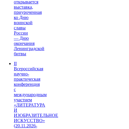
открывается
выставка,
приуроченная
ко Дню
воинской
славы
России
— Дню
окончания
Ленинградской
битвы
II
Всероссийская
научно-
практическая
конференция
с
международным
участием
«ЛИТЕРАТУРА
И
ИЗОБРАЗИТЕЛЬНОЕ
ИСКУССТВО»
(20.11.2026-