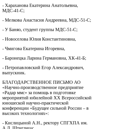
- Хараханова Екатерина Анатольевна,
МДС-41-С;
- Мелкова Анастасия Андреевна, МДС-51-С;
- У Баняо, студент группы МДС-51-С;
- Новоселова Юлия Константиновна,
- Чмигова Екатерина Игоревна,
- Баронецка Ларина Германовна, ХК-41-Б;
- Петропавловский Егор Александрович,
выпускник.
БЛАГОДАРСТВЕННОЕ ПИСЬМО АО
«Научно-производственное предприятие
«Радар ммс» за помощь в подготовке
мероприятий юбилейной XX Всероссийской
юношеской научно-практической
конференции «Будущее сильной России – в
высоких технологиях»:
- Кислицыной А.Н., ректору СПГХПА им.
А.Л. Штиглица;