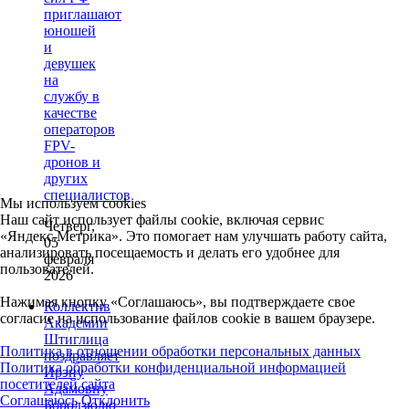
приглашают
юношей
и
девушек
на
службу в
качестве
операторов
FPV-
дронов и
других
специалистов
Мы используем cookies
Наш сайт использует файлы cookie, включая сервис
Четверг,
«Яндекс.Метрика». Это помогает нам улучшать работу сайта,
05
анализировать посещаемость и делать его удобнее для
февраля
пользователей.
2026
Нажимая кнопку «Соглашаюсь», вы подтверждаете свое
Коллектив
согласие на использование файлов cookie в вашем браузере.
Академии
Штиглица
Политика в отношении обработки персональных данных
поздравляет
Политика обработки конфиденциальной информацией
Ирэну
посетителей сайта
Адамовну
Соглашаюсь
Отклонить
Бородзюлю