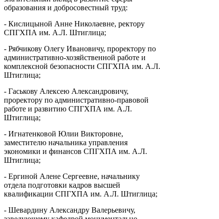
образования и добросовестный труд:
- Кислицыной Анне Николаевне, ректору
СПГХПА им. А.Л. Штиглица;
- Рябчикову Олегу Ивановичу, проректору по
административно-хозяйственной работе и
комплексной безопасности СПГХПА им. А.Л.
Штиглица;
- Гаськову Алексею Александровичу,
проректору по административно-правовой
работе и развитию СПГХПА им. А.Л.
Штиглица;
- Игнатенковой Юлии Викторовне,
заместителю начальника управления
экономики и финансов СПГХПА им. А.Л.
Штиглица;
- Ергиной Алене Сергеевне, начальнику
отдела подготовки кадров высшей
квалификации СПГХПА им. А.Л. Штиглица;
- Шевардину Александру Валерьевичу,
заведующему кафедрой монументально-