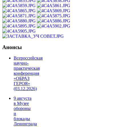
Анонсы
Всероссийская
научно-
практическая
конференция
«ОБРАЗ
ГЕРОЯ»
(03.12.2026)
9 августа
в Музее
обороны
и
блокады
Ленинграда