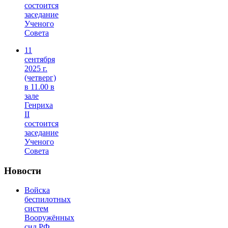
состоится
заседание
Ученого
Совета
11
сентября
2025 г.
(четверг)
в 11.00 в
зале
Генриха
II
состоится
заседание
Ученого
Совета
Новости
Войска
беспилотных
систем
Вооружённых
сил РФ