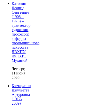
Катонин
Леонид
Сергеевич
(1908 –
1975) –
архитектор-
художник,
профессор
кафедры
промышленного
искусства
ЛВХПУ
им. В.И.
Мухиной
Четверг,
11 июня
2026
Кючарианц
Джульетта
Артуровна
(1917-
2009)