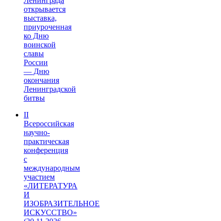
Ленинграда
открывается
выставка,
приуроченная
ко Дню
воинской
славы
России
— Дню
окончания
Ленинградской
битвы
II
Всероссийская
научно-
практическая
конференция
с
международным
участием
«ЛИТЕРАТУРА
И
ИЗОБРАЗИТЕЛЬНОЕ
ИСКУССТВО»