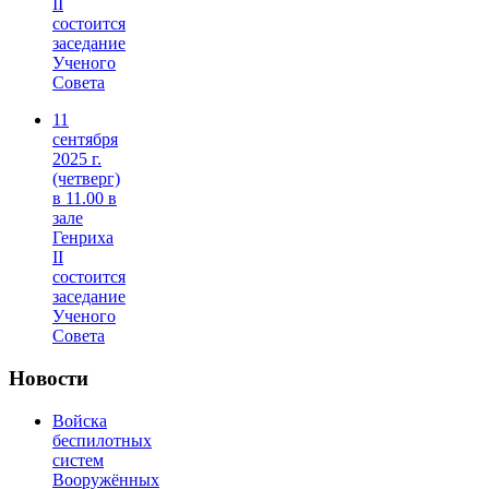
II
состоится
заседание
Ученого
Совета
11
сентября
2025 г.
(четверг)
в 11.00 в
зале
Генриха
II
состоится
заседание
Ученого
Совета
Новости
Войска
беспилотных
систем
Вооружённых