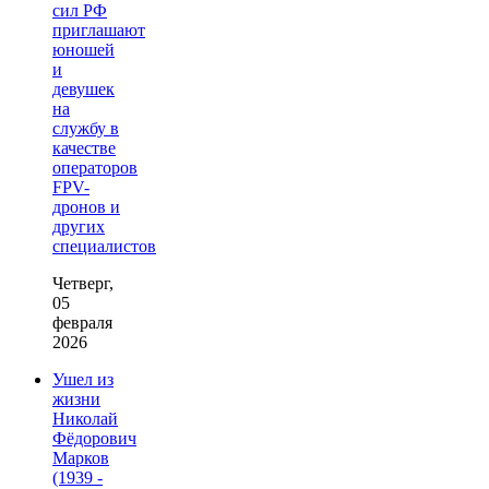
сил РФ
приглашают
юношей
и
девушек
на
службу в
качестве
операторов
FPV-
дронов и
других
специалистов
Четверг,
05
февраля
2026
Ушел из
жизни
Николай
Фёдорович
Марков
(1939 -