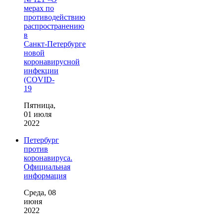
мерах по
противодействию
распространению
в
Санкт‑Петербурге
новой
коронавирусной
инфекции
(COVID-
19
Пятница,
01 июля
2022
Петербург
против
коронавируса.
Официальная
информация
Среда, 08
июня
2022