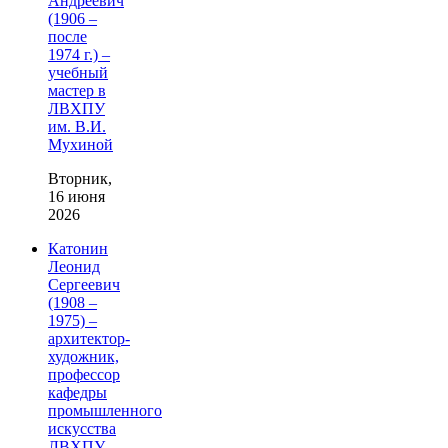
Андреевич
(1906 –
после
1974 г.) –
учебный
мастер в
ЛВХПУ
им. В.И.
Мухиной
Вторник,
16 июня
2026
Катонин
Леонид
Сергеевич
(1908 –
1975) –
архитектор-
художник,
профессор
кафедры
промышленного
искусства
ЛВХПУ