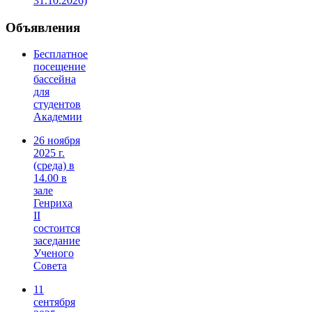
31.10.2026)
Объявления
Бесплатное
посещение
бассейна
для
студентов
Академии
26 ноября
2025 г.
(среда) в
14.00 в
зале
Генриха
II
состоится
заседание
Ученого
Совета
11
сентября