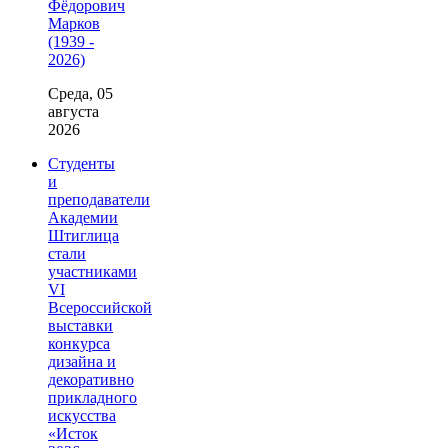
Фёдорович
Марков
(1939 -
2026)
Среда, 05
августа
2026
Студенты
и
преподаватели
Академии
Штиглица
стали
участниками
VI
Всероссийской
выставки
конкурса
дизайна и
декоративно
прикладного
искусства
«Исток