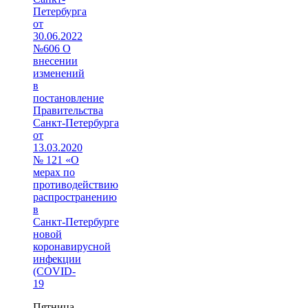
Петербурга
от
30.06.2022
№606 О
внесении
изменений
в
постановление
Правительства
Санкт‑Петербурга
от
13.03.2020
№ 121 «О
мерах по
противодействию
распространению
в
Санкт‑Петербурге
новой
коронавирусной
инфекции
(COVID-
19
Пятница,