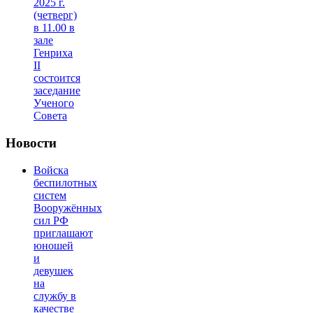
2025 г.
(четверг)
в 11.00 в
зале
Генриха
II
состоится
заседание
Ученого
Совета
Новости
Войска
беспилотных
систем
Вооружённых
сил РФ
приглашают
юношей
и
девушек
на
службу в
качестве