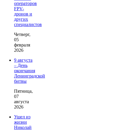
операторов
FPV-
дронов и
других
специалистов
Четверг,
05
февраля
2026
9 августа
– День
окончания
Ленинградской
битвы
Пятница,
07
августа
2026
Ушел из
жизни
Николай