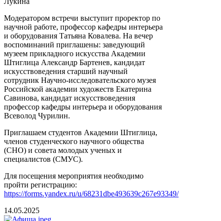
Лукина
Модератором встречи выступит проректор по
научной работе, профессор кафедры интерьера
и оборудования Татьяна Ковалева. На вечер
воспоминаний приглашены: заведующий
музеем прикладного искусства Академии
Штиглица Александр Бартенев, кандидат
искусствоведения старший научный
сотрудник Научно-исследовательского музея
Российской академии художеств Екатерина
Савинова, кандидат искусствоведения
профессор кафедры интерьера и оборудования
Всеволод Чурилин.
Приглашаем студентов Академии Штиглица,
членов студенческого научного общества
(СНО) и совета молодых ученых и
специалистов (СМУС).
Для посещения мероприятия необходимо
пройти регистрацию:
https://forms.yandex.ru/u/68231dbe493639c267e93349/
14.05.2025