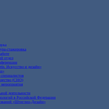
аука
тура-стажировка
аботе
ий отдел
нференции
tis. Искусство и дизайн»
ки»
 специалистов
бщество (СНО)
 мероприятия
ьной деятельности
нологий в Российской Федерации
дований «Штиглиц-Дизайн»