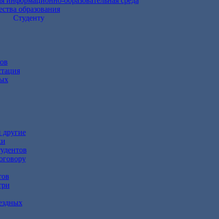
я информационно-образовательная среда
ества образования
Студенту
ов
стация
дых
 другие
ки
тудентов
оговору
тов
три
ездных