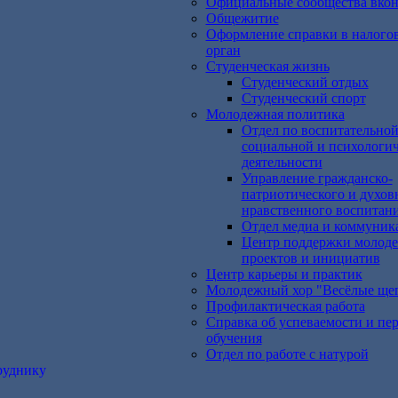
Официальные сообщества вкон
Общежитие
Оформление справки в налого
орган
Студенческая жизнь
Студенческий отдых
Студенческий спорт
Молодежная политика
Отдел по воспитательной
социальной и психологи
деятельности
Управление гражданско-
патриотического и духов
нравственного воспитан
Отдел медиа и коммуник
Центр поддержки молод
проектов и инициатив
Центр карьеры и практик
Молодежный хор "Весёлые ще
Профилактическая работа
Справка об успеваемости и пе
обучения
Отдел по работе с натурой
руднику