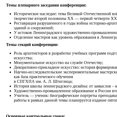
Темы
пленарного заседания конференции:
Историческое наследие: тема Великой Отечественной во
творчестве второй половины XX — первой четверти XXI
Реставрация разрушенного в годы войны историко-архит
зданий и сооружений;
У истоков Ленинградского художественно-промышленног
Отделение мастеров как уровень образования в Ленинг
Темы
секций конференции:
Роль архитекторов в разработке учебных программ под
искусства;
Монументальное искусство на службе Отечеству;
Декоративно-прикладное искусство: история формиров
Научно-исследовательские экспериментальные мастерс
как база практического обучения
в СПГХПА им. А. Л. Штиглица;
История школы ленинградского дизайна: от замыслов – 
Художественно-промышленное образование в России вт
Учитель — ученик: биографические портреты преподав
работы в рамках данной темы планируется издание пят
Основные контрольные сроки: