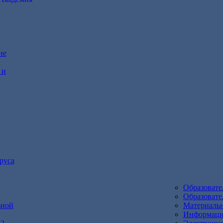
ие
 и
руса
Образоват
Образовате
ьной
Материальн
Информация