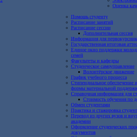
32
Электронна
Оценка кач
Помощь студенту
Расписание занятий
Расписание сессии
Дополнительная сессия
Информация для первокурсник
Государственная итоговая атте
Единое окно поддержки моло
семей
Факультеты и кафедры
Студенческое самоуправление
Волонтёрское движение
График учебного процесса
Стипендиальное обеспечение и
формы материальной поддерж
Справочная информация для с
Cтоимость обучения по д
Обмен студентами
Практика и стажировка студен
Перевод из других вузов и вну
академии
Оформление студенческих про
документов