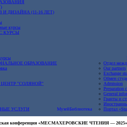
РАЗОВАНИЯ
)
 ДИЗАЙНА (11-16 ЛЕТ)
ы
ные курсы
С КУРСЫ
-курсы
НАЛЬНОЕ ОБРАЗОВАНИЕ
Отдел межд
овка
Our partners
Exchange st
Обмен студ
 ЦЕНТР "СОЛЯНОЙ"
Admission
Preparation 
General infor
Гранты и с
Иностранны
ЬНЫЕ УСЛУГИ
Музей
Библиотека
Портал «Stu
еская конференция «МЕСМАХЕРОВСКИЕ ЧТЕНИЯ ― 2025» (