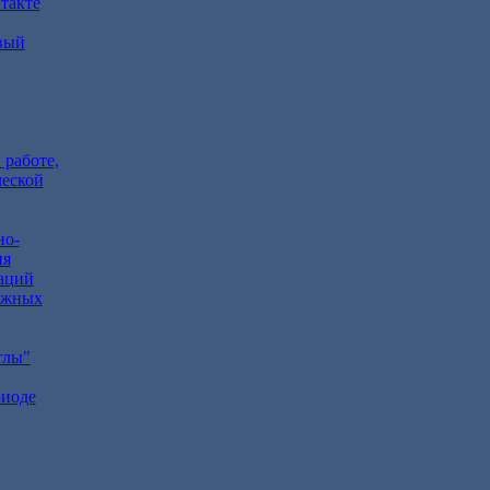
такте
вый
 работе,
ческой
но-
ия
аций
ежных
глы"
риоде