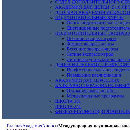
ОТДЕЛ ДОПОЛНИТЕЛЬНОГО ОБ
АКАДЕМИЯ ДЛЯ ДЕТЕЙ (5-10 ЛЕТ
ДЕТСКАЯ АКАДЕМИЯ ИСКУССТВ И
ПОДГОТОВИТЕЛЬНЫЕ КУРСЫ
Очные подготовительные курс
Дистанционные подготовитель
ПОДГОТОВИТЕЛЬНЫЕ ЭКСПРЕС
Осенние экспресс-курсы
Зимние экспресс-курсы
Весенние экспресс-курсы
Летние экспресс-курсы
Летние августовские экспресс
ДОПОЛНИТЕЛЬНОЕ ПРОФЕССИО
Профессиональная переподгот
Повышение квалификации
АКАДЕМИЯ ДЛЯ ВЗРОСЛЫХ
КУЛЬТУРНО-ОБРАЗОВАТЕЛЬНЫЙ
Открытая школа дизайна
Международные программы
ШКОЛА 181
ШКОЛА 241
ФИЗКУЛЬТУРНО-ОЗДОРОВИТЕЛ
Главная
Академия
Анонсы
Международная научно-практич