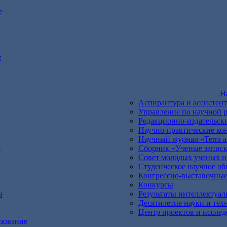
е
е
Н
Аспирантура и ассистен
Управление по научной р
Редакционно-издательск
Научно-практические ко
Научный журнал «Terra ar
о
Сборник «Ученые запис
Совет молодых ученых и
Студенческое научное о
Конгрессно-выставочные
Конкурсы
ы
Результаты интеллектуал
Десятилетие науки и тех
Центр проектов и иссле
зование