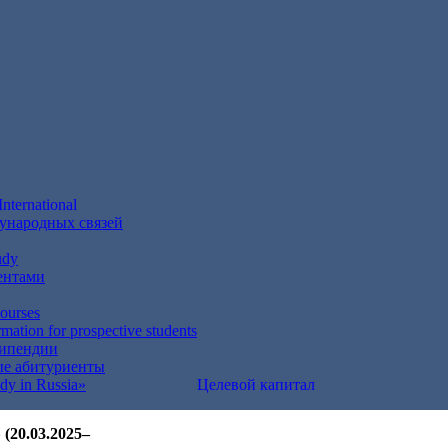
International
ународных связей
udy
ентами
courses
mation for prospective students
типендии
е абитуриенты
dy in Russia»
Целевой капитал
20.03.2025–