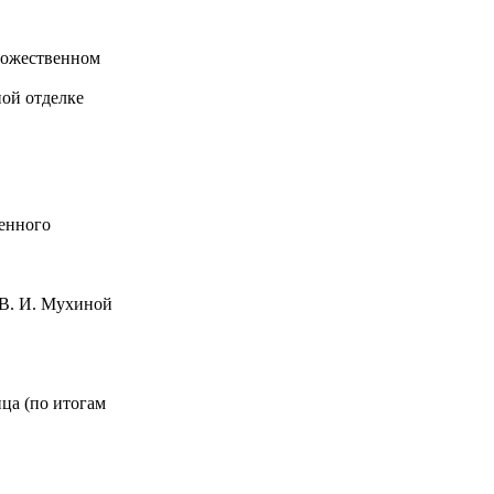
удожественном
ной отделке
ленного
 В. И. Мухиной
ца (по итогам