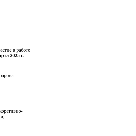
астие в работе
рта 2025 г.
барона
коративно-
и,