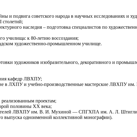
йны и подвига советского народа в научных исследованиях и х
 столетий;
ектурного наследия – подготовка специалистов по художествен
о училища: к 80-летию воссоздания;
радском художественно-промышленном училище.
готовки художников изобразительного, декоративного и промыш
ания кафедр ЛВХПУ;
кие в ЛХПУ и учебно-производственные мастерские ЛВХПУ им.
к реализованным проектам;
орой половины ХХ века;
ателей ЛВХПУ им. В. И. Мухиной — СПГХПА им. А. Л. Штигли
ого выпуска одноименной коллективной монографии).