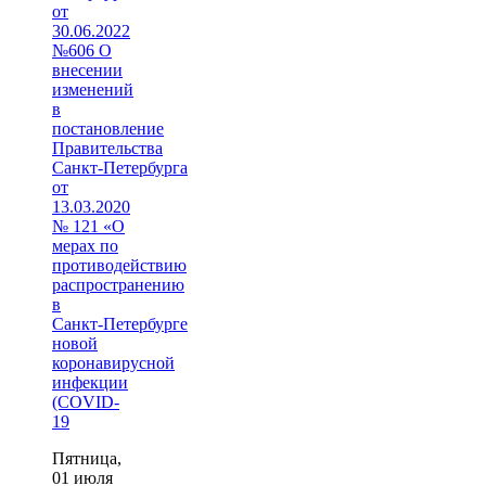
от
30.06.2022
№606 О
внесении
изменений
в
постановление
Правительства
Санкт‑Петербурга
от
13.03.2020
№ 121 «О
мерах по
противодействию
распространению
в
Санкт‑Петербурге
новой
коронавирусной
инфекции
(COVID-
19
Пятница,
01 июля