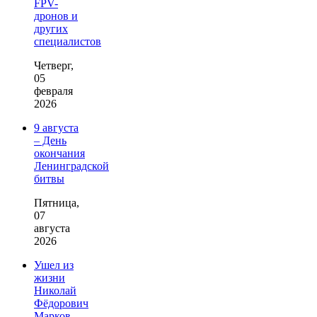
FPV-
дронов и
других
специалистов
Четверг,
05
февраля
2026
9 августа
– День
окончания
Ленинградской
битвы
Пятница,
07
августа
2026
Ушел из
жизни
Николай
Фёдорович
Марков