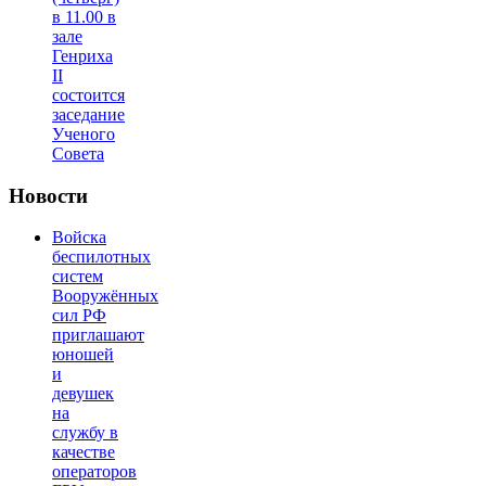
в 11.00 в
зале
Генриха
II
состоится
заседание
Ученого
Совета
Новости
Войска
беспилотных
систем
Вооружённых
сил РФ
приглашают
юношей
и
девушек
на
службу в
качестве
операторов