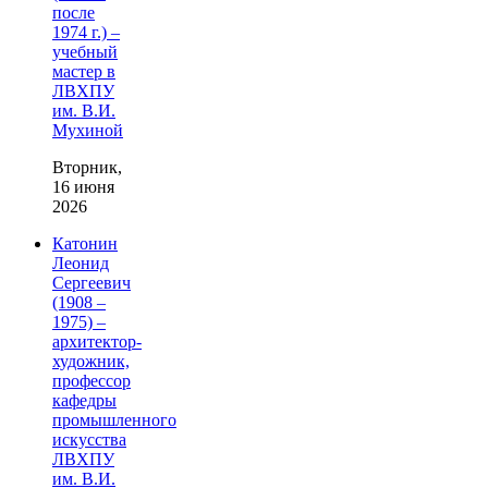
после
1974 г.) –
учебный
мастер в
ЛВХПУ
им. В.И.
Мухиной
Вторник,
16 июня
2026
Катонин
Леонид
Сергеевич
(1908 –
1975) –
архитектор-
художник,
профессор
кафедры
промышленного
искусства
ЛВХПУ
им. В.И.