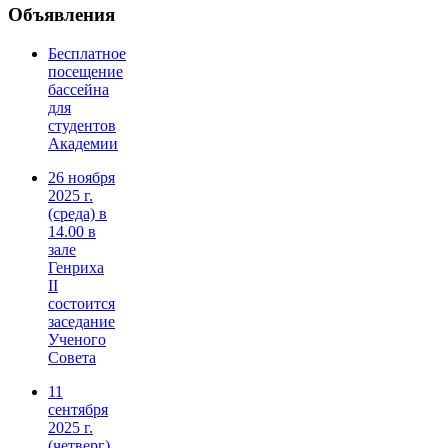
Объявления
Бесплатное
посещение
бассейна
для
студентов
Академии
26 ноября
2025 г.
(среда) в
14.00 в
зале
Генриха
II
состоится
заседание
Ученого
Совета
11
сентября
2025 г.
(четверг)