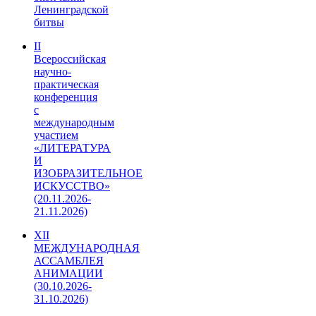
Ленинградской
битвы
II
Всероссийская
научно-
практическая
конференция
с
международным
участием
«ЛИТЕРАТУРА
И
ИЗОБРАЗИТЕЛЬНОЕ
ИСКУССТВО»
(20.11.2026-
21.11.2026)
XII
МЕЖДУНАРОДНАЯ
АССАМБЛЕЯ
АНИМАЦИИ
(30.10.2026-
31.10.2026)