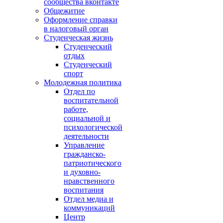
сообщества вконтакте
Общежитие
Оформление справки
в налоговый орган
Студенческая жизнь
Студенческий
отдых
Студенческий
спорт
Молодежная политика
Отдел по
воспитательной
работе,
социальной и
психологической
деятельности
Управление
гражданско-
патриотического
и духовно-
нравственного
воспитания
Отдел медиа и
коммуникаций
Центр