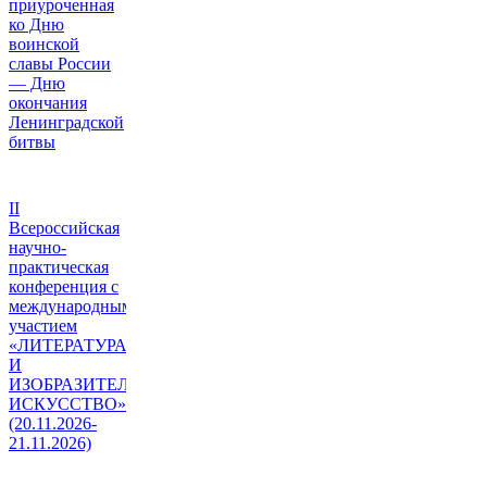
приуроченная
ко Дню
воинской
славы России
— Дню
окончания
Ленинградской
битвы
II
Всероссийская
научно-
практическая
конференция с
международным
участием
«ЛИТЕРАТУРА
И
ИЗОБРАЗИТЕЛЬНОЕ
ИСКУССТВО»
(20.11.2026-
21.11.2026)