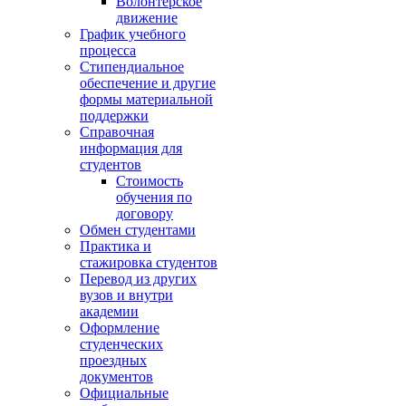
Волонтёрское
движение
График учебного
процесса
Стипендиальное
обеспечение и другие
формы материальной
поддержки
Справочная
информация для
студентов
Cтоимость
обучения по
договору
Обмен студентами
Практика и
стажировка студентов
Перевод из других
вузов и внутри
академии
Оформление
студенческих
проездных
документов
Официальные