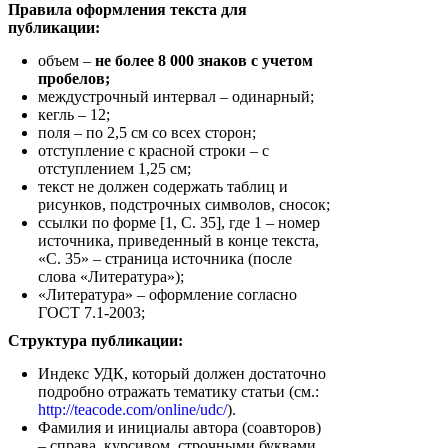
Правила оформления текста для
публикации:
объем –
не более 8 000 знаков с учетом
пробелов;
междустрочный интервал – одинарный;
кегль – 12;
поля – по 2,5 см со всех сторон;
отступление с красной строки – с
отступлением 1,25 см;
текст не должен содержать таблиц и
рисунков, подстрочных символов, сносок;
ссылки по форме [1, С. 35], где 1 – номер
источника, приведенный в конце текста,
«С. 35» – страница источника (после
слова «Литература»);
«Литература» – оформление согласно
ГОСТ 7.1-2003;
Структура публикации:
Индекс УДК, который должен достаточно
подробно отражать тематику статьи (см.:
http://teacode.com/online/udc/
).
Фамилия и инициалы автора (соавторов)
– справа, курсивом, строчными буквами,