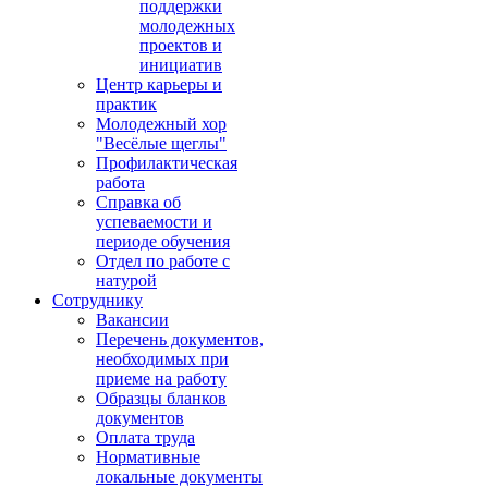
поддержки
молодежных
проектов и
инициатив
Центр карьеры и
практик
Молодежный хор
"Весёлые щеглы"
Профилактическая
работа
Справка об
успеваемости и
периоде обучения
Отдел по работе с
натурой
Сотруднику
Вакансии
Перечень документов,
необходимых при
приеме на работу
Образцы бланков
документов
Оплата труда
Нормативные
локальные документы