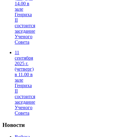
14.00 в
зале
Генриха
II
состоится
заседание
Ученого
Совета
11
сентября
2025 г.
(четверг)
в 11.00 в
зале
Генриха
II
состоится
заседание
Ученого
Совета
Новости
Войска