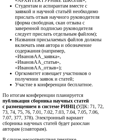
«АРХИТЕКТУРНЫЕ ШКОЛЫ»;
Студентам и аспирантам вместе с
заявкой и научной статьёй необходимо
прислать отзыв научного руководителя
(форма свободная, скан отзыва с
заверенной подписью руководителя
следует прислать отдельным файлом);
Названия присылаемых файлов должны
включать имя автора и обозначение
содержания (например,
«ИвановАА_заявка»,
«ИвановАА_статья»,
«ИвановАА_отзыв»);
Оргкомитет извещает участников о
получении заявок и статей;
Участие в конференции бесплатное.
По итогам конференции планируется
публикация сборника научных статей
с размещением в системе РИНЦ (
УДК: 71, 72,
73, 74, 75, 76, 7.01, 7.02, 7.03, 7.04, 7.05, 7.06,
7.07, 377, 378). Электронный вариант
сборника научных статей будет разослан
авторам (соавторам).
В случае несоответствия тематике