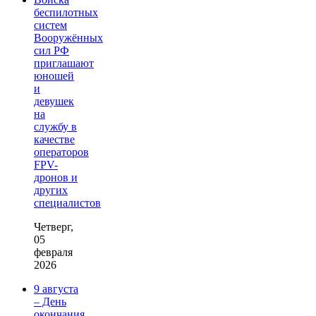
беспилотных
систем
Вооружённых
сил РФ
приглашают
юношей
и
девушек
на
службу в
качестве
операторов
FPV-
дронов и
других
специалистов
Четверг,
05
февраля
2026
9 августа
– День
окончания