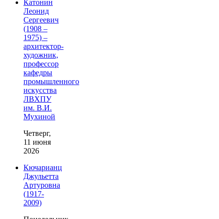
Катонин
Леонид
Сергеевич
(1908 –
1975) –
архитектор-
художник,
профессор
кафедры
промышленного
искусства
ЛВХПУ
им. В.И.
Мухиной
Четверг,
11 июня
2026
Кючарианц
Джульетта
Артуровна
(1917-
2009)