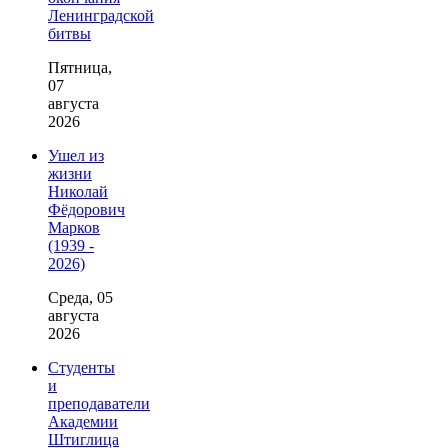
Ленинградской
битвы
Пятница,
07
августа
2026
Ушел из
жизни
Николай
Фёдорович
Марков
(1939 -
2026)
Среда, 05
августа
2026
Студенты
и
преподаватели
Академии
Штиглица