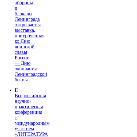
обороны
и
блокады
Ленинграда
открывается
выставка,
приуроченная
ко Дню
воинской
славы
России
— Дню
окончания
Ленинградской
битвы
II
Всероссийская
научно-
практическая
конференция
с
международным
участием
«ЛИТЕРАТУРА