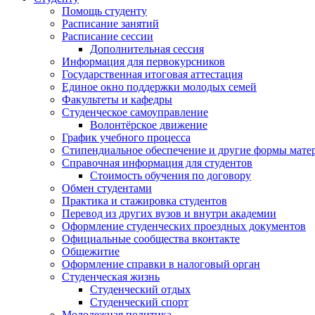
Помощь студенту
Расписание занятий
Расписание сессии
Дополнительная сессия
Информация для первокурсников
Государственная итоговая аттестация
Единое окно поддержки молодых семей
Факультеты и кафедры
Студенческое самоуправление
Волонтёрское движение
График учебного процесса
Стипендиальное обеспечение и другие формы мате
Справочная информация для студентов
Cтоимость обучения по договору
Обмен студентами
Практика и стажировка студентов
Перевод из других вузов и внутри академии
Оформление студенческих проездных документов
Официальные сообщества вконтакте
Общежитие
Оформление справки в налоговый орган
Студенческая жизнь
Студенческий отдых
Студенческий спорт
Молодежная политика