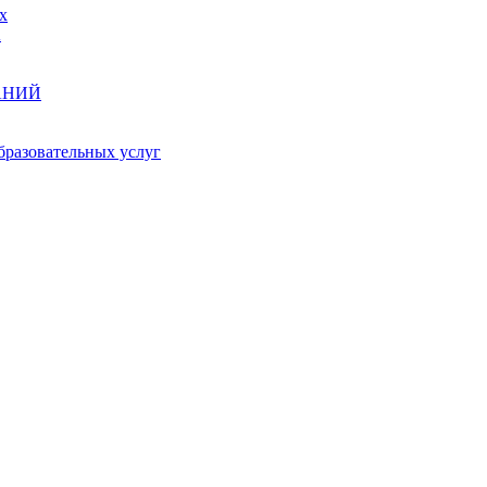
х
А
АНИЙ
бразовательных услуг