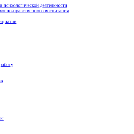
 и психологической деятельности
уховно-нравственного воспитания
ициатив
работу
ов
сы