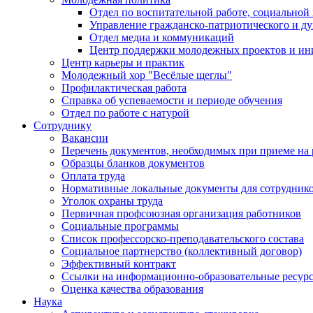
Отдел по воспитательной работе, социальной
Управление гражданско-патриотического и д
Отдел медиа и коммуникаций
Центр поддержки молодежных проектов и ин
Центр карьеры и практик
Молодежный хор "Весёлые щеглы"
Профилактическая работа
Справка об успеваемости и периоде обучения
Отдел по работе с натурой
Сотруднику
Вакансии
Перечень документов, необходимых при приеме на 
Образцы бланков документов
Оплата труда
Нормативные локальные документы для сотрудник
Уголок охраны труда
Первичная профсоюзная организация работников
Социальные программы
Список профессорско-преподавательского состава
Социальное партнерство (коллективный договор)
Эффективный контракт
Ссылки на информационно-образовательные ресур
Оценка качества образования
Наука