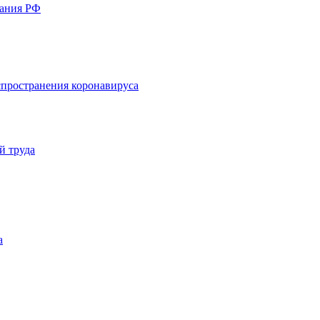
вания РФ
пространения коронавируса
й труда
а