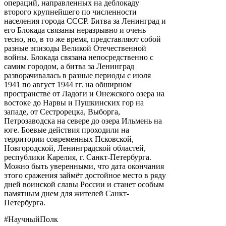
операций, направленных на деблокаду
второго крупнейшего по численности
населения города СССР. Битва за Ленинград и
его Блокада связаны неразрывно и очень
тесно, но, в то же время, представляют собой
разные эпизоды Великой Отечественной
войны. Блокада связана непосредственно с
самим городом, а битва за Ленинград
разворачивалась в разные периоды с июля
1941 по август 1944 гг. на обширном
пространстве от Ладоги и Онежского озера на
востоке до Нарвы и Пушкинских гор на
западе, от Сестрорецка, Выборга,
Петрозаводска на севере до озера Ильмень на
юге. Боевые действия проходили на
территории современных Псковской,
Новгородской, Ленинградской областей,
республики Карелия, г. Санкт-Петербурга.
Можно быть уверенными, что дата окончания
этого сражения займёт достойное место в ряду
дней воинской славы России и станет особым
памятным днем для жителей Санкт-
Петербурга.
#НаучныйПолк