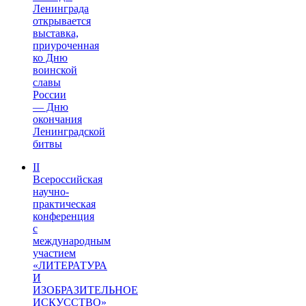
Ленинграда
открывается
выставка,
приуроченная
ко Дню
воинской
славы
России
— Дню
окончания
Ленинградской
битвы
II
Всероссийская
научно-
практическая
конференция
с
международным
участием
«ЛИТЕРАТУРА
И
ИЗОБРАЗИТЕЛЬНОЕ
ИСКУССТВО»