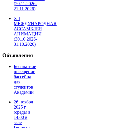
(20.11.2026-
21.11.2026)
XII
МЕЖДУНАРОДНАЯ
АССАМБЛЕЯ
АНИМАЦИИ
(30.10.2026-
31.10.2026)
Объявления
Бесплатное
посещение
бассейна
для
студентов
Академии
26 ноября
2025 г.
(среда) в
14.00 в
зале
Генриха