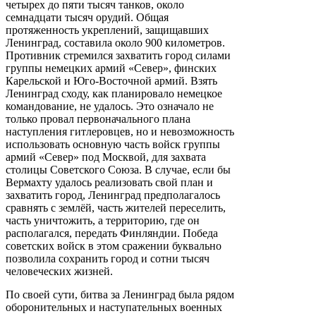
четырех до пяти тысяч танков, около
семнадцати тысяч орудий. Общая
протяженность укреплений, защищавших
Ленинград, составила около 900 километров.
Противник стремился захватить город силами
группы немецких армий «Север», финских
Карельской и Юго-Восточной армий. Взять
Ленинград сходу, как планировало немецкое
командование, не удалось. Это означало не
только провал первоначального плана
наступления гитлеровцев, но и невозможность
использовать основную часть войск группы
армий «Север» под Москвой, для захвата
столицы Советского Союза. В случае, если бы
Вермахту удалось реализовать свой план и
захватить город, Ленинград предполагалось
сравнять с землёй, часть жителей переселить,
часть уничтожить, а территорию, где он
располагался, передать Финляндии. Победа
советских войск в этом сражении буквально
позволила сохранить город и сотни тысяч
человеческих жизней.
По своей сути, битва за Ленинград была рядом
оборонительных и наступательных военных