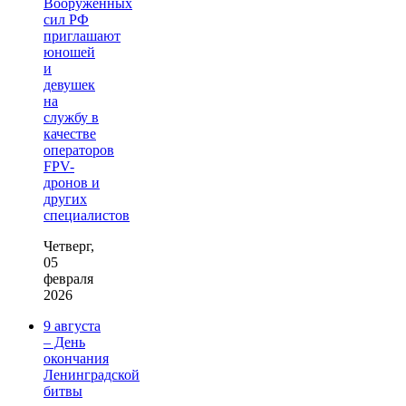
Вооружённых
сил РФ
приглашают
юношей
и
девушек
на
службу в
качестве
операторов
FPV-
дронов и
других
специалистов
Четверг,
05
февраля
2026
9 августа
– День
окончания
Ленинградской
битвы