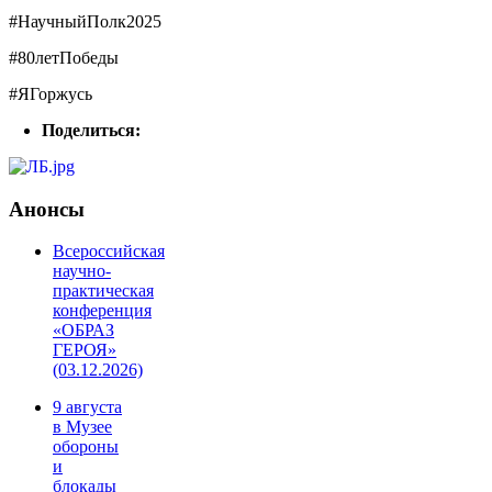
#НаучныйПолк2025
#80летПобеды
#ЯГоржусь
Поделиться:
Анонсы
Всероссийская
научно-
практическая
конференция
«ОБРАЗ
ГЕРОЯ»
(03.12.2026)
9 августа
в Музее
обороны
и
блокады