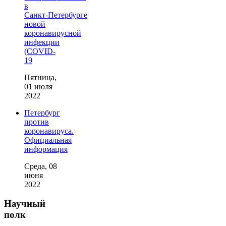
в
Санкт‑Петербурге
новой
коронавирусной
инфекции
(COVID-
19
Пятница,
01 июля
2022
Петербург
против
коронавируса.
Официальная
информация
Среда, 08
июня
2022
Научный
полк