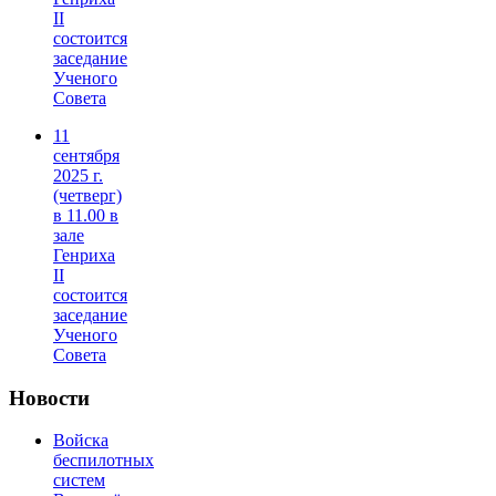
II
состоится
заседание
Ученого
Совета
11
сентября
2025 г.
(четверг)
в 11.00 в
зале
Генриха
II
состоится
заседание
Ученого
Совета
Новости
Войска
беспилотных
систем