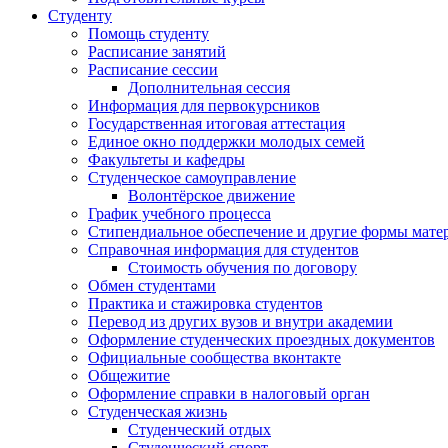
Студенту
Помощь студенту
Расписание занятий
Расписание сессии
Дополнительная сессия
Информация для первокурсников
Государственная итоговая аттестация
Единое окно поддержки молодых семей
Факультеты и кафедры
Студенческое самоуправление
Волонтёрское движение
График учебного процесса
Стипендиальное обеспечение и другие формы мате
Справочная информация для студентов
Cтоимость обучения по договору
Обмен студентами
Практика и стажировка студентов
Перевод из других вузов и внутри академии
Оформление студенческих проездных документов
Официальные сообщества вконтакте
Общежитие
Оформление справки в налоговый орган
Студенческая жизнь
Студенческий отдых
Студенческий спорт