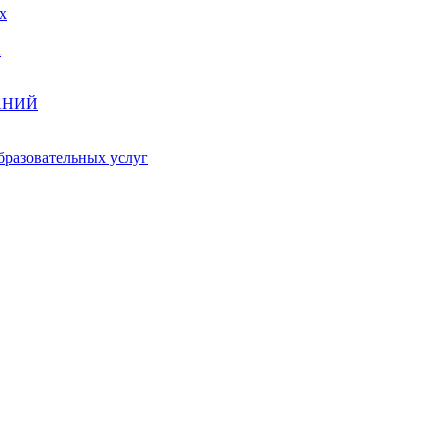
х
А
АНИЙ
бразовательных услуг