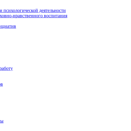
 и психологической деятельности
уховно-нравственного воспитания
ициатив
работу
ов
сы