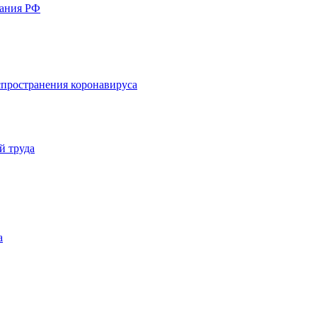
вания РФ
пространения коронавируса
й труда
а