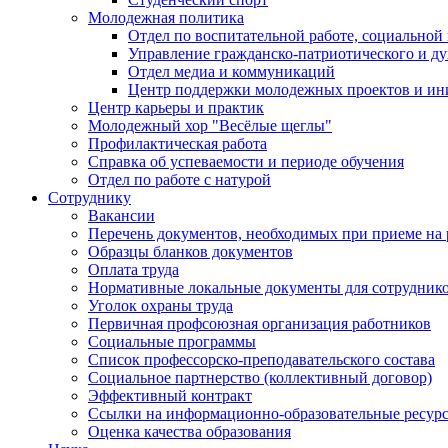
Молодежная политика
Отдел по воспитательной работе, социальной
Управление гражданско-патриотического и д
Отдел медиа и коммуникаций
Центр поддержки молодежных проектов и ин
Центр карьеры и практик
Молодежный хор "Весёлые щеглы"
Профилактическая работа
Справка об успеваемости и периоде обучения
Отдел по работе с натурой
Сотруднику
Вакансии
Перечень документов, необходимых при приеме на 
Образцы бланков документов
Оплата труда
Нормативные локальные документы для сотрудник
Уголок охраны труда
Первичная профсоюзная организация работников
Социальные программы
Список профессорско-преподавательского состава
Социальное партнерство (коллективный договор)
Эффективный контракт
Ссылки на информационно-образовательные ресур
Оценка качества образования