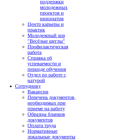
поддержки
молодежных
проектов и
инициатив
Центр карьеры и
практик
Молодежный хор
"Весёлые щеглы"
Профилактическая
работа
Справка об
успеваемости и
периоде обучения
Отдел по работе с
натурой
Сотруднику
Вакансии
Перечень документов,
необходимых при
приеме на работу
Образцы бланков
документов
Оплата труда
Нормативные
локальные документы