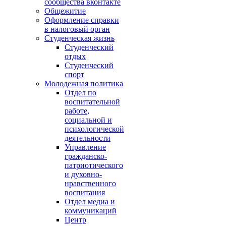
сообщества вконтакте
Общежитие
Оформление справки
в налоговый орган
Студенческая жизнь
Студенческий
отдых
Студенческий
спорт
Молодежная политика
Отдел по
воспитательной
работе,
социальной и
психологической
деятельности
Управление
гражданско-
патриотического
и духовно-
нравственного
воспитания
Отдел медиа и
коммуникаций
Центр