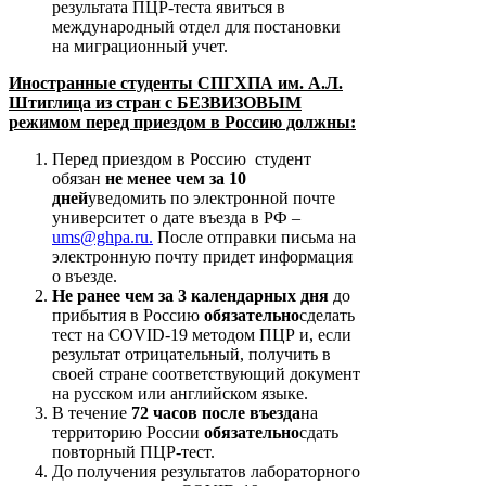
результата ПЦР-теста явиться в
международный отдел для постановки
на миграционный учет.
Иностранные студенты СПГХПА им. А.Л.
Штиглица из стран с БЕЗВИЗОВЫМ
режимом перед приездом в Россию должны:
Перед приездом в Россию студент
обязан
не менее чем за 10
дней
уведомить по электронной почте
университет о дате въезда в РФ –
ums@ghpa.ru
.
После отправки письма на
электронную почту придет информация
о въезде.
Не ранее чем за 3 календарных дня
до
прибытия в Россию
обязательно
сделать
тест на COVID-19 методом ПЦР и, если
результат отрицательный, получить в
своей стране соответствующий документ
на русском или английском языке.
В течение
72 часов после въезда
на
территорию России
обязательно
сдать
повторный ПЦР-тест.
До получения результатов лабораторного