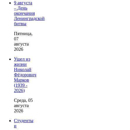
9 августа
– День
окончания
Ленинградской
битвы
Пятница,
07
августа
2026
Ушел из
жизни
Николай
Фёдорович
Марков
(1939 -
2026)
Среда, 05
августа
2026
Студенты
и