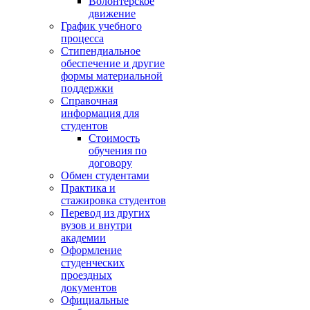
Волонтёрское
движение
График учебного
процесса
Стипендиальное
обеспечение и другие
формы материальной
поддержки
Справочная
информация для
студентов
Cтоимость
обучения по
договору
Обмен студентами
Практика и
стажировка студентов
Перевод из других
вузов и внутри
академии
Оформление
студенческих
проездных
документов
Официальные