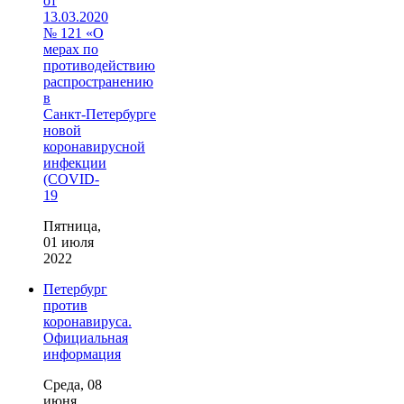
от
13.03.2020
№ 121 «О
мерах по
противодействию
распространению
в
Санкт‑Петербурге
новой
коронавирусной
инфекции
(COVID-
19
Пятница,
01 июля
2022
Петербург
против
коронавируса.
Официальная
информация
Среда, 08
июня