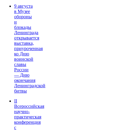
9 августа
в Музее
обороны
и
блокады
Ленинграда
открывается
выставка,
приуроченная
ко Дню
воинской
славы
России
— Дню
окончания
Ленинградской
битвы
II
Всероссийская
научно-
практическая
конференция
с