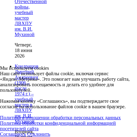
Отечественной
войны,
учебный
мастер
ЛВХПУ
им. В.И.
Мухиной
Четверг,
18 июня
2026
Кондрашов
Мы используем cookies
Дмитрий
Наш сайт использует файлы cookie, включая сервис
Андреевич
«Яндекс.Метрика». Это помогает нам улучшать работу сайта,
(1906 –
анализировать посещаемость и делать его удобнее для
после
пользователей.
1974 г.) –
учебный
Нажимая кнопку «Соглашаюсь», вы подтверждаете свое
мастер в
согласие на использование файлов cookie в вашем браузере.
ЛВХПУ
им. В.И.
Политика в отношении обработки персональных данных
Мухиной
Политика обработки конфиденциальной информацией
посетителей сайта
Вторник,
Соглашаюсь
Отклонить