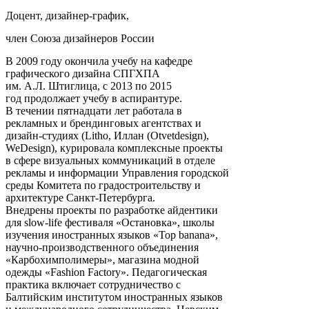
Доцент, дизайнер-график,
член Союза дизайнеров России
В 2009 году окончила учебу на кафедре
графического дизайна СПГХПА
им. А.Л. Штиглица, с 2013 по 2015
год продолжает учебу в аспирантуре.
В течении пятнадцати лет работала в
рекламных и брендинговых агентствах и
дизайн-студиях (Litho, Иллан (Otvetdesign),
WeDesign), курировала комплексные проекты
в сфере визуальных коммуникаций в отделе
рекламы и информации Управления городской
среды Комитета по градостроительству и
архитектуре Санкт-Петербурга.
Внедрены проекты по разработке айдентики
для slow-life фестиваля «Остановка», школы
изучения иностранных языков «Top banana»,
научно-производственного объединения
«Карбохимполимеры», магазина модной
одежды «Fashion Factory». Педагогическая
практика включает сотрудничество с
Балтийским институтом иностранных языков