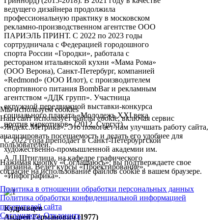
Гриннорд) (2015-2018). В 2021 году в качестве
ведущего дизайнера продолжила
профессиональную практику в московском
рекламно-производственном агентстве ООО
ПАРИЭЛЬ ПРИНТ. С 2022 по 2023 годы
сортрудничала с Федерацией городошного
спорта России «Городки», работала с
рестораном итальянской кухни «Мама Рома»
(ООО Верона), Санкт-Петербург, компанией
«Redmond» (ООО Илот), с производителем
спортивного питания BombBar и рекламным
агентством «ДДК групп». Участница
окружной передвижной выставки-конкурса
Мы используем cookies
социального плаката «Молодежь XXI века
Наш сайт использует файлы cookie, включая сервис
против наркотиков» (2012, Сургут)
«Яндекс.Метрика». Это помогает нам улучшать работу сайта,
анализировать посещаемость и делать его удобнее для
С 2022 года преподает в Санкт-Петербургской
пользователей.
художественно-промышленной академии им.
А.Л.Штиглица, на кафедре графического
Нажимая кнопку «Соглашаюсь», вы подтверждаете свое
дизайна. Ведет курсы «Проектирование»,
согласие на использование файлов cookie в вашем браузере.
«Инфографика».
Политика в отношении обработки персональных данных
Политика обработки конфиденциальной информацией
посетителей сайта
Кудрявцев
Соглашаюсь
Отклонить
Андрей Германович (1977)