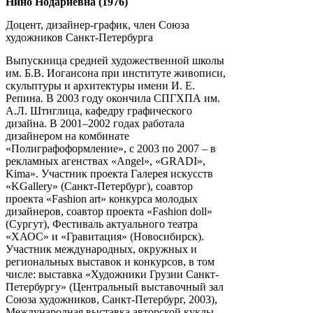
Нино Нодариевна (1976)
Доцент, дизайнер-график, член Союза
художников Санкт-Петербурга
Выпускница средней художественной школы
им. Б.В. Иогансона при институте живописи,
скульптуры и архитектуры имени И. Е.
Репина. В 2003 году окончила СПГХПА им.
А.Л. Штиглица, кафедру графического
дизайна. В 2001–2002 годах работала
дизайнером на комбинате
«Полиграфоформление», с 2003 по 2007 – в
рекламных агенствах «Аngel», «GRADI»,
Kima». Участник проекта Галерея искусств
«KGallery» (Санкт-Петербург), соавтор
проекта «Fashion art» конкурса молодых
дизайнеров, соавтор проекта «Fashion doll»
(Сургут), Фестиваль актуального театра
«ХАОС» и «Гравитация» (Новосибирск).
Участник международных, окружных и
региональных выставок и конкурсов, в том
числе: выставка «Художники Грузии Санкт-
Петербургу» (Центральный выставочный зал
Союза художников, Санкт-Петербург, 2003),
Международная выставка авторской куклы