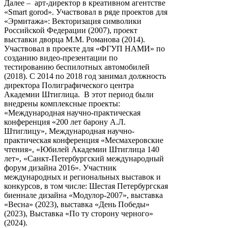
Далее – арт-директор в креативном агентстве
«Smart gorod». Участвовал в ряде проектов для
«Эрмитажа»: Векторизация символики
Российской Федерации (2007), проект
выставки дворца М.М. Романова (2014).
Участвовал в проекте для «ФГУП НАМИ» по
созданию видео-презентации по
тестированию беспилотных автомобилей
(2018). С 2014 по 2018 год занимал должность
директора Полиграфического центра
Академии Штиглица. В этот период были
внедрены комплексные проекты:
«Международная научно-практическая
конференция «200 лет барону А.Л.
Штиглицу», Международная научно-
практическая конференция «Месмахеровские
чтения», «Юбилей Академии Штиглица 140
лет», «Санкт-Петербургский международный
форум дизайна 2016». Участник
международных и региональных выставок и
конкурсов, в том числе: Шестая Петербургская
биеннале дизайна «Модулор-2007», выставка
«Весна» (2023), выставка «День Победы»
(2023), Выставка «По ту сторону черного»
(2024).