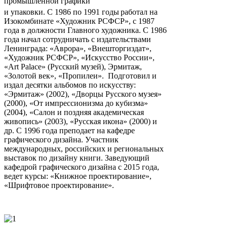
промышленной графики
и упаковки. С 1986 по 1991 годы
работал на
Изокомбинате «Художник РСФСР», с 1987
года в должности Главного художника. С 1986
года начал сотрудничать с издательствами
Ленинграда: «Аврора», «Внешторгиздат»,
«Художник РСФСР», «Искусство России»,
«Art Palace» (Русский музей), Эрмитаж,
«Золотой век», «Пропилеи». Подготовил и
издал десятки альбомов по искусству:
«Эрмитаж» (2002), «Дворцы Русского музея»
(2000), «От импрессионизма до кубизма»
(2004), «Салон и поздняя академическая
живопись» (2003), «Русская икона» (2000) и
др. С 1996 года преподает на кафедре
графического дизайна. Участник
международных, российских и региональных
выставок по дизайну книги. Заведующий
кафедрой графического дизайна с 2015 года,
ведет курсы: «Книжное проектирование»,
«Шрифтовое проектирование».