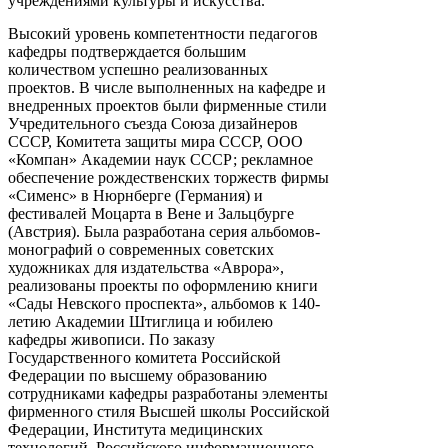
учреждениями культуры и искусства.
Высокий уровень компетентности педагогов
кафедры подтверждается большим
количеством успешно реализованных
проектов. В числе выполненных на кафедре и
внедренных проектов были фирменные стили
Учредительного съезда Союза дизайнеров
СССР, Комитета защиты мира СССР, ООО
«Компан» Академии наук СССР; рекламное
обеспечение рождественских торжеств фирмы
«Сименс» в Нюрнберге (Германия) и
фестивалей Моцарта в Вене и Зальцбурге
(Австрия). Была разработана серия альбомов-
монографий о современных советских
художниках для издательства «Аврора»,
реализованы проекты по оформлению книги
«Сады Невского проспекта», альбомов к 140-
летию Академии Штиглица и юбилею
кафедры живописи. По заказу
Государственного комитета Российской
Федерации по высшему образованию
сотрудниками кафедры разработаны элементы
фирменного стиля Высшей школы Российской
Федерации, Института медицинских
технологий, Российского информационного