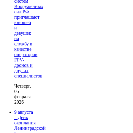
систем
Вооружённых
сил РФ
приглашают
юношей
и
девушек
на
службу в
качестве
операторов
FPV-
дронов и
других
специалистов
Четверг,
05
февраля
2026
9 августа
– День
окончания
Ленинградской