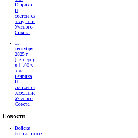
Генриха
II
состоится
заседание
Ученого
Совета
11
сентября
2025 г.
(четверг)
в 11.00 в
зале
Генриха
II
состоится
заседание
Ученого
Совета
Новости
Войска
беспилотных