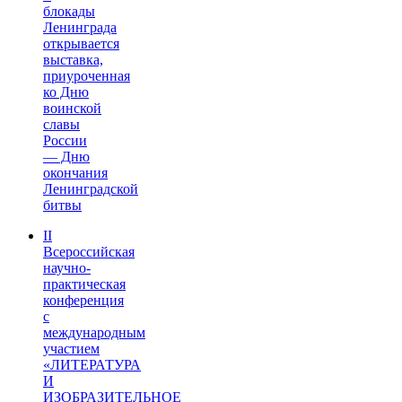
блокады
Ленинграда
открывается
выставка,
приуроченная
ко Дню
воинской
славы
России
— Дню
окончания
Ленинградской
битвы
II
Всероссийская
научно-
практическая
конференция
с
международным
участием
«ЛИТЕРАТУРА
И
ИЗОБРАЗИТЕЛЬНОЕ