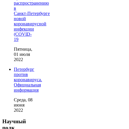
распространению
в
Санкт‑Петербурге
новой
коронавирусной
инфекции
(COVID-
19
Пятница,
01 июля
2022
Петербург
против
коронавируса.
Официальная
информация
Среда, 08
июня
2022
Научный
полк