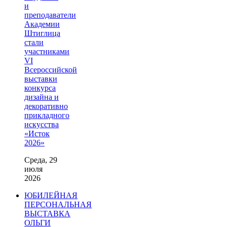
и
преподаватели
Академии
Штиглица
стали
участниками
VI
Всероссийской
выставки
конкурса
дизайна и
декоративно
прикладного
искусства
«Исток
2026»
Среда, 29
июля
2026
ЮБИЛЕЙНАЯ
ПЕРСОНАЛЬНАЯ
ВЫСТАВКА
ОЛЬГИ