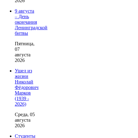
2026
9 августа
– День
окончания
Ленинградской
битвы
Пятница,
07
августа
2026
Ушел из
жизни
Николай
Фёдорович
Марков
(1939 -
2026)
Среда, 05
августа
2026
Студенты