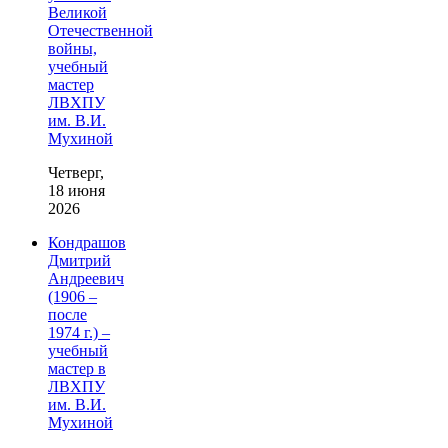
Великой
Отечественной
войны,
учебный
мастер
ЛВХПУ
им. В.И.
Мухиной
Четверг,
18 июня
2026
Кондрашов
Дмитрий
Андреевич
(1906 –
после
1974 г.) –
учебный
мастер в
ЛВХПУ
им. В.И.
Мухиной