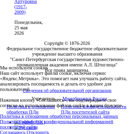
Артуровна
(1917-
2009)
Понедельник,
25 мая
2026
Copyright © 1876-2026
Федеральное государственное бюджетное образовательное
учреждение высшего образования
"Санкт-Петербургская государственная художественно-
промышленная академия имени А.Л. Штиглица"
Мы используем cookies
Все права защищены.
Наш сайт использует файлы cookie, включая сервис
«Яндекс.Метрика». Это помогает нам улучшать работу сайта,
анализировать посещаемость и делать его удобнее для
пользователей.
Сведения об образовательной организации
Учредитель —
Минобрнауки России
Нажимая кнопку «Соглашаюсь», вы подтверждаете свое
согласие на использование файлов cookie в вашем браузере.
Политика в отношении
Политика конфиденциальности
обработки ПДн
ПДн посетителей сайта
Политика в отношении обработки персональных данных
Политика обработки конфиденциальной информацией
посетителей сайта
Соглашаюсь
Отклонить