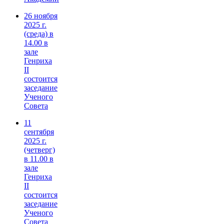
26 ноября
2025 г.
(среда) в
14.00 в
зале
Генриха
II
состоится
заседание
Ученого
Совета
11
сентября
2025 г.
(четверг)
в 11.00 в
зале
Генриха
II
состоится
заседание
Ученого
Совета