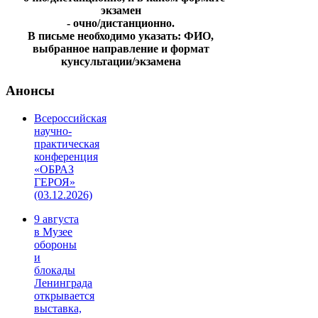
экзамен
- очно/дистанционно.
В письме необходимо указать: ФИО,
выбранное направление и формат
кунсультации/экзамена
Анонсы
Всероссийская
научно-
практическая
конференция
«ОБРАЗ
ГЕРОЯ»
(03.12.2026)
9 августа
в Музее
обороны
и
блокады
Ленинграда
открывается
выставка,