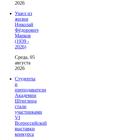
2026
Ушел из
жизни
Николай
Фёдорович
Марков
(1939 -
2026)
Среда, 05
августа
2026
Студенты
и
преподаватели
Академии
Штиглица
стали
участниками
VI
Всероссийской
выставки
конкурса