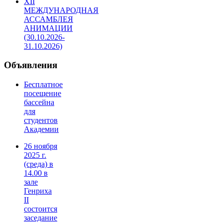
XII
МЕЖДУНАРОДНАЯ
АССАМБЛЕЯ
АНИМАЦИИ
(30.10.2026-
31.10.2026)
Объявления
Бесплатное
посещение
бассейна
для
студентов
Академии
26 ноября
2025 г.
(среда) в
14.00 в
зале
Генриха
II
состоится
заседание