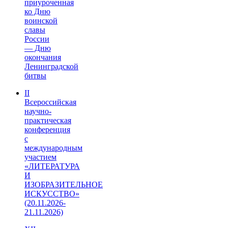
приуроченная
ко Дню
воинской
славы
России
— Дню
окончания
Ленинградской
битвы
II
Всероссийская
научно-
практическая
конференция
с
международным
участием
«ЛИТЕРАТУРА
И
ИЗОБРАЗИТЕЛЬНОЕ
ИСКУССТВО»
(20.11.2026-
21.11.2026)