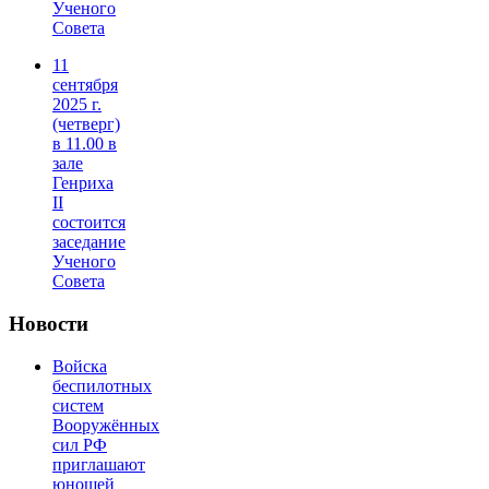
Ученого
Совета
11
сентября
2025 г.
(четверг)
в 11.00 в
зале
Генриха
II
состоится
заседание
Ученого
Совета
Новости
Войска
беспилотных
систем
Вооружённых
сил РФ
приглашают
юношей