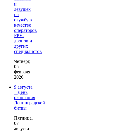
и
девушек
на
службу в
качестве
операторов
FPV-
дронов и
других
специалистов
Четверг,
05
февраля
2026
9 августа
– День
окончания
Ленинградской
битвы
Пятница,
07
августа