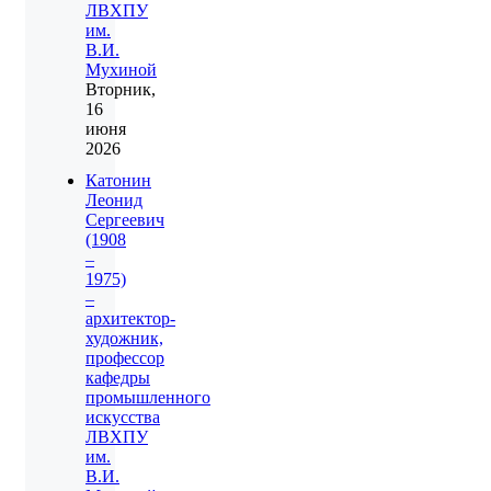
ЛВХПУ
им.
В.И.
Мухиной
Вторник,
16
июня
2026
Катонин
Леонид
Сергеевич
(1908
–
1975)
–
архитектор-
художник,
профессор
кафедры
промышленного
искусства
ЛВХПУ
им.
В.И.