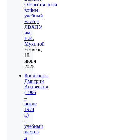
Отечественной
войны,
учебный
мастер
ЛВХПУ
им.
В.И.
Мухиной
Четверг,
18
июня
2026
Кондрашов
Дмитрий
Андреевич
(1906
–
после
1974
г.)
–
учебный
мастер
в