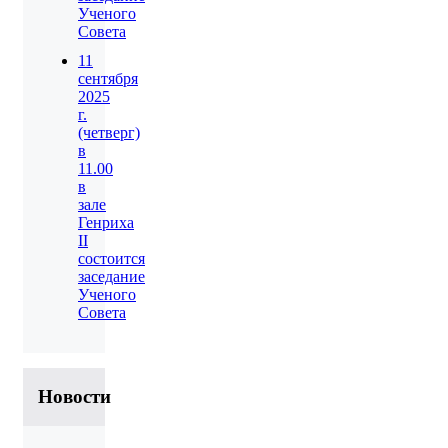
Ученого
Совета
11
сентября
2025
г.
(четверг)
в
11.00
в
зале
Генриха
II
состоится
заседание
Ученого
Совета
Новости