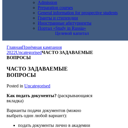
Admission
Preparation courses
General information for prospective students
Гранты и стипендии
Иностранные абитуриенты
Портал «Study in Russia»
Целевой капитал
Главная
Приёмная кампания
2022
Uncategorised
ЧАСТО ЗАДАВАЕМЫЕ
ВОПРОСЫ
ЧАСТО ЗАДАВАЕМЫЕ
ВОПРОСЫ
Posted in
Uncategorised
Как подать документы?
(раскрывающаяся
вкладка)
Варианты подачи документов (можно
выбрать один любой вариант):
подать документы лично в академии