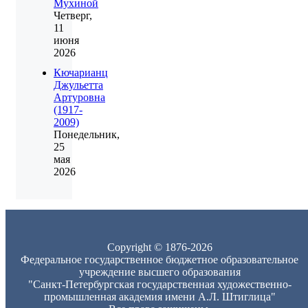
Мухиной
Четверг,
11
июня
2026
Кючарианц
Джульетта
Артуровна
(1917-
2009)
Понедельник,
25
мая
2026
Copyright © 1876-2026
Федеральное государственное бюджетное образовательное
учреждение высшего образования
"Санкт-Петербургская государственная художественно-
промышленная академия имени А.Л. Штиглица"