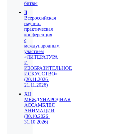
битвы
II
Всероссийская
научно-
практическая
конференция
с
международным
участием
«ЛИТЕРАТУРА
И
ИЗОБРАЗИТЕЛЬНОЕ
ИСКУССТВО»
(20.11.2026-
21.11.2026)
XII
МЕЖДУНАРОДНАЯ
АССАМБЛЕЯ
АНИМАЦИИ
(30.10.2026-
31.10.2026)