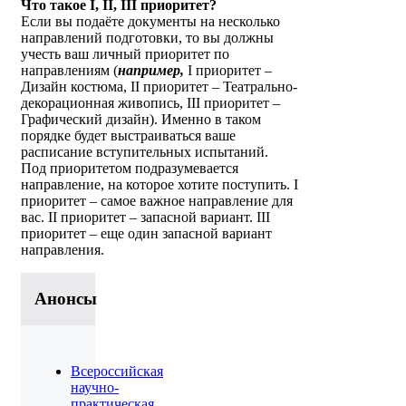
Что такое
I,
II,
III приоритет?
Если вы подаёте документы на несколько
направлений подготовки, то вы должны
учесть ваш личный приоритет по
направлениям (
например,
I приоритет –
Дизайн костюма, II приоритет – Театрально-
декорационная живопись, III приоритет –
Графический дизайн). Именно в таком
порядке будет выстраиваться ваше
расписание вступительных испытаний.
Под приоритетом подразумевается
направление, на которое хотите поступить. I
приоритет – самое важное направление для
вас. II приоритет – запасной вариант. III
приоритет – еще один запасной вариант
направления.
Анонсы
Всероссийская
научно-
практическая