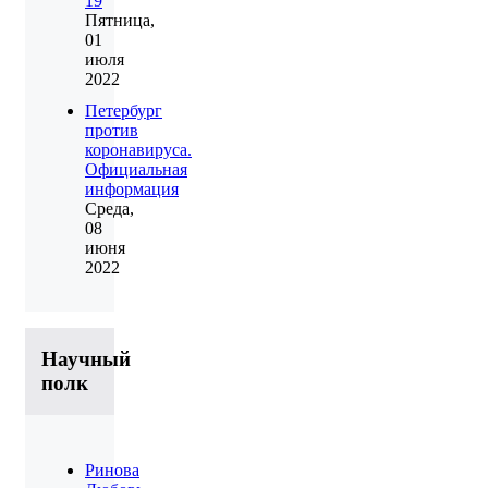
19
Пятница,
01
июля
2022
Петербург
против
коронавируса.
Официальная
информация
Среда,
08
июня
2022
Научный
полк
Ринова