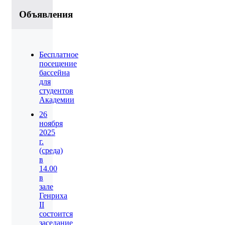
Объявления
Бесплатное
посещение
бассейна
для
студентов
Академии
26
ноября
2025
г.
(среда)
в
14.00
в
зале
Генриха
II
состоится
заседание