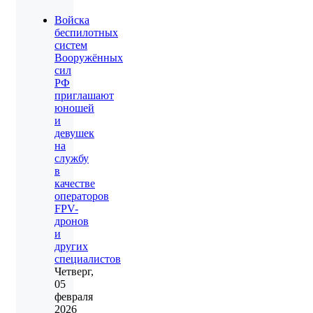
Войска
беспилотных
систем
Вооружённых
сил
РФ
приглашают
юношей
и
девушек
на
службу
в
качестве
операторов
FPV-
дронов
и
других
специалистов
Четверг,
05
февраля
2026