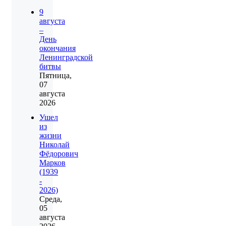
9
августа
–
День
окончания
Ленинградской
битвы
Пятница,
07
августа
2026
Ушел
из
жизни
Николай
Фёдорович
Марков
(1939
-
2026)
Среда,
05
августа