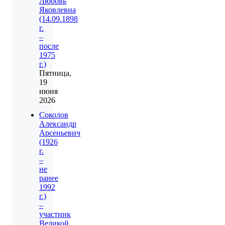
Любовь
Яковлевна
(14.09.1898
г.
–
после
1975
г.)
Пятница,
19
июня
2026
Соколов
Александр
Арсеньевич
(1926
г.
–
не
ранее
1992
г.)
–
участник
Великой