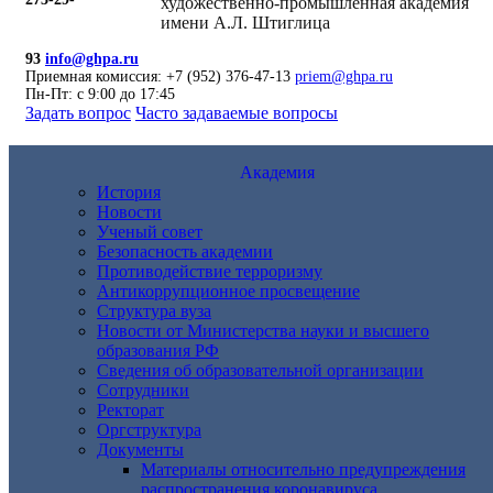
художественно-промышленная академия
имени А.Л. Штиглица
93
info@ghpa.ru
Приемная комиссия: +7 (952) 376-47-13
priem@ghpa.ru
Пн-Пт: с 9:00 до 17:45
Задать вопрос
Часто задаваемые вопросы
Академия
История
Новости
Ученый совет
Безопасность академии
Противодействие терроризму
Антикоррупционное просвещение
Структура вуза
Новости от Министерства науки и высшего
образования РФ
Сведения об образовательной организации
Сотрудники
Ректорат
Оргструктура
Документы
Материалы относительно предупреждения
распространения коронавируса