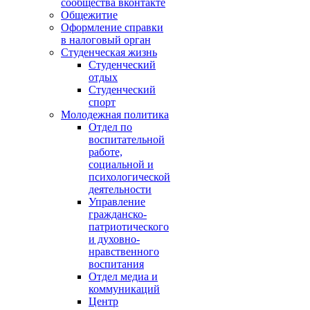
сообщества вконтакте
Общежитие
Оформление справки
в налоговый орган
Студенческая жизнь
Студенческий
отдых
Студенческий
спорт
Молодежная политика
Отдел по
воспитательной
работе,
социальной и
психологической
деятельности
Управление
гражданско-
патриотического
и духовно-
нравственного
воспитания
Отдел медиа и
коммуникаций
Центр