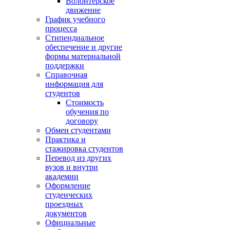
Волонтёрское
движение
График учебного
процесса
Стипендиальное
обеспечение и другие
формы материальной
поддержки
Справочная
информация для
студентов
Cтоимость
обучения по
договору
Обмен студентами
Практика и
стажировка студентов
Перевод из других
вузов и внутри
академии
Оформление
студенческих
проездных
документов
Официальные