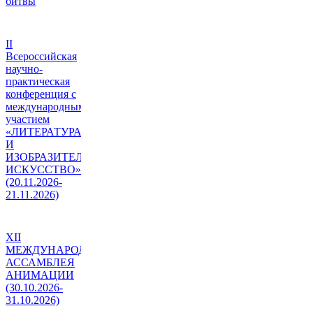
битвы
II
Всероссийская
научно-
практическая
конференция с
международным
участием
«ЛИТЕРАТУРА
И
ИЗОБРАЗИТЕЛЬНОЕ
ИСКУССТВО»
(20.11.2026-
21.11.2026)
XII
МЕЖДУНАРОДНАЯ
АССАМБЛЕЯ
АНИМАЦИИ
(30.10.2026-
31.10.2026)