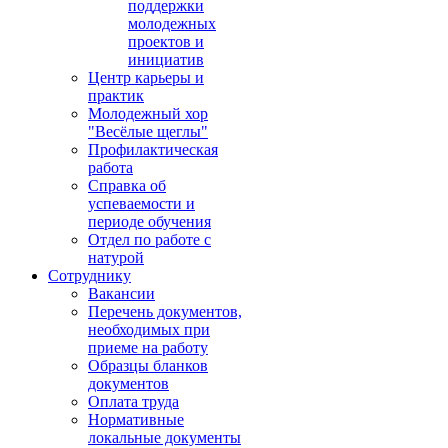
поддержки
молодежных
проектов и
инициатив
Центр карьеры и
практик
Молодежный хор
"Весёлые щеглы"
Профилактическая
работа
Справка об
успеваемости и
периоде обучения
Отдел по работе с
натурой
Сотруднику
Вакансии
Перечень документов,
необходимых при
приеме на работу
Образцы бланков
документов
Оплата труда
Нормативные
локальные документы