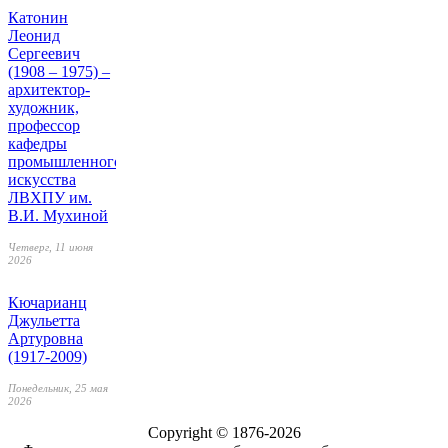
Катонин
Леонид
Сергеевич
(1908 – 1975) –
архитектор-
художник,
профессор
кафедры
промышленного
искусства
ЛВХПУ им.
В.И. Мухиной
Четверг, 11 июня
2026
Кючарианц
Джульетта
Артуровна
(1917-2009)
Понедельник, 25 мая
2026
Copyright © 1876-2026