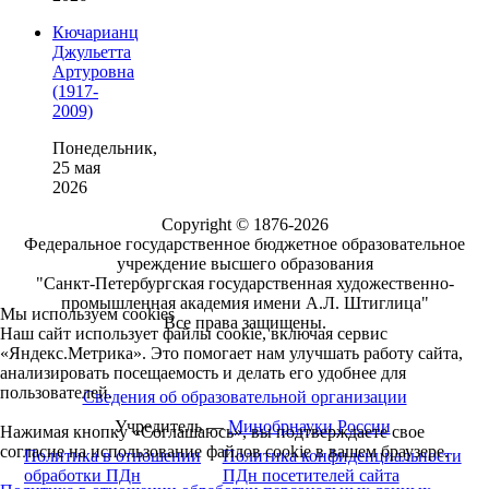
Кючарианц
Джульетта
Артуровна
(1917-
2009)
Понедельник,
25 мая
2026
Copyright © 1876-2026
Федеральное государственное бюджетное образовательное
учреждение высшего образования
"Санкт-Петербургская государственная художественно-
промышленная академия имени А.Л. Штиглица"
Мы используем cookies
Все права защищены.
Наш сайт использует файлы cookie, включая сервис
«Яндекс.Метрика». Это помогает нам улучшать работу сайта,
анализировать посещаемость и делать его удобнее для
пользователей.
Сведения об образовательной организации
Учредитель —
Минобрнауки России
Нажимая кнопку «Соглашаюсь», вы подтверждаете свое
согласие на использование файлов cookie в вашем браузере.
Политика в отношении
Политика конфиденциальности
обработки ПДн
ПДн посетителей сайта