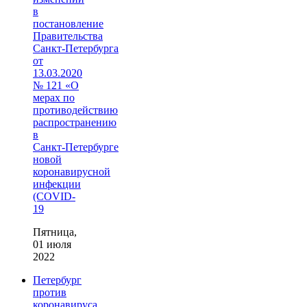
в
постановление
Правительства
Санкт‑Петербурга
от
13.03.2020
№ 121 «О
мерах по
противодействию
распространению
в
Санкт‑Петербурге
новой
коронавирусной
инфекции
(COVID-
19
Пятница,
01 июля
2022
Петербург
против
коронавируса.