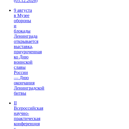
(03.12.2026)
9 августа
в Музее
обороны
и
блокады
Ленинграда
открывается
выставка,
приуроченная
ко Дню
воинской
славы
России
— Дню
окончания
Ленинградской
битвы
II
Всероссийская
научно-
практическая
конференция
с