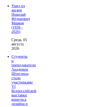
Ушел из
жизни
Николай
Фёдорович
Марков
(1939 -
2026)
Среда, 05
августа
2026
Студенты
и
преподаватели
Академии
Штиглица
стали
участниками
VI
Всероссийской
выставки
конкурса
дизайна и