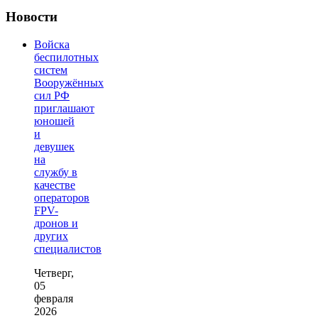
Новости
Войска
беспилотных
систем
Вооружённых
сил РФ
приглашают
юношей
и
девушек
на
службу в
качестве
операторов
FPV-
дронов и
других
специалистов
Четверг,
05
февраля
2026